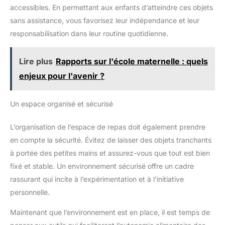
bords et les coins des tables et des chaises sont
pour l'interaction entre parents
accessibles. En permettant aux enfants d’atteindre ces objets
soigneusement polis pour une finition lisse et arrondie, évitant
et enfants ou même comme
ainsi les blessures aux enfants. Le plateau rabattable est doté
sans assistance, vous favorisez leur indépendance et leur
table de dessin pour libérer la
d'une rainure lisse, facilitant son ouverture et sa fermeture sans
créativité de votre enfant. C'est
risque de pincement. Résistant aux taches, le plateau se nettoie
responsabilisation dans leur routine quotidienne.
un cadeau parfait pour la
facilement au quotidien, et les traces de craie s'effacent d'un
chambre à coucher, le salon, la
simple coup d'éponge.lème. 【Gain de place】Dimensions de
salle de jeux et la chambre
la table enfant : 62 x 62 x 48 cm, dimensions de la chaise
d'enfant.
Lire plus
Rapports sur l'école maternelle : quels
enfant : 28,5 x 31 x 53 cm. Cet ensemble table et chaise
convient à tous les types d’appartements. Même dans les
enjeux pour l'avenir ?
petites pièces, glisser la chaise sous la table permet de
gagner de la place. Les enfants disposent ainsi de
suffisamment d’espace pour jouer avec des blocs de
construction et autres jeux, ce qui permet de garder la chambre
Un espace organisé et sécurisé
propre et lumineuse et de dire adieu au désordre et à
l’encombrement.saine des enfants. N° 【Cadeau pour les
enfants】Cet ensemble table et chaises est conçu pour les
L’organisation de l’espace de repas doit également prendre
enfants de 3 à 7 ans, ce qui en fait un cadeau idéal pour les
anniversaires et les fêtes. La table supporte jusqu'à 30 kg et
en compte la sécurité. Évitez de laisser des objets tranchants
les chaises jusqu'à 60 kg, offrant ainsi un soutien stable aux
à portée des petites mains et assurez-vous que tout est bien
enfants. Que ce soit dans la chambre des enfants, dans une
salle de jeux, à la crèche ou à l'école maternelle, cet ensemble
fixé et stable. Un environnement sécurisé offre un cadre
crée un petit coin privilégié où les enfants peuvent laisser libre
cours à leur énergie et à leur créativité. 【Remarque】 Les
rassurant qui incite à l’expérimentation et à l’initiative
meubles doivent être maintenus au sec au quotidien ! Tous les
meubles en bois doivent éviter le contact avec un excès de
personnelle.
liquide. En cas d'éclaboussures ou de renversement, essuyez
immédiatement ; si les meubles sont imbibés d'eau, cela peut
Maintenant que l’environnement est en place, il est temps de
très facilement entraîner des dommages dus à l'humidité, des
déformations ou des fissures.