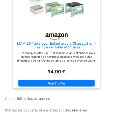
À VIVRE : La table enfant est
de l'enfant. RÉGLAGE DE LA
équipée d’un plateau en MDF
HAUTEUR MULTIFONCTION :
hydrofugé qui résiste à l’eau et
Ce set de table pour enfants
se nettoie en un instant,
avec hauteur réglable offre une
facilitant toutes les activités
variété d’options de hauteur
créatives. ATMOSPHERA,
pour les enfants d’âges
CRÉATEUR D'INTÉRIEUR :
différents, pour garantir que
Convaincue que la décoration
votre enfant puisse trouver la
transforme le quotidien, la
hauteur parfaite pour
marque propose des meubles
apprendre, manger et jouer. La
tendance et des objets déco
table peut être réglée à 7
MAMIZO Table pour Enfant avec 2 Chaises,3 en 1
accessibles, pour que votre
hauteurs et les chaises peuvent
Ensemble de Table et Chaises
intérieur prenne toute sa valeur !
être sélectionnées entre 3
hauteurs, adaptées aux garçons
【De multiples plaisirs】 Cet ensemble table et chaises pour
et aux filles âgés de 2 à 10 ans
enfants répond à de nombreux besoins : avec des livres
pour accompagner leur
d'images, il se transforme en table de lecture ; avec du papier
croissance. Design
à dessin, il devient table à dessin ; avec de la vaisselle, il fait
ergonomique : la table mesure
table à manger ; avec des blocs de construction, il devient
120 x 60 cm et les chaises 30 x
94,99 €
table de jeu. Ses multiples usages s'adaptent au
31 cm et offre une spacieuse
développement de l'enfant, lui permettant de laisser libre cours
zone d'apprentissage et de jeu
à sa créativité et de découvrir le plaisir d'explorer en toute
qui soutient ergonomiquement
autonomie. 【Multifonctionnel 3 en 1】Cet ensemble table et
le développement physique de
chaise, doté d'un plateau rabattable et amovible, offre de
l'enfant. Le plateau en plastique
multiples fonctions : un côté sert de tableau noir pour dessiner,
lisse est facile à nettoyer et à
et l'autre de tableau blanc lisse. Une fois le plateau retiré, vous
ranger. Polyvalent : cet
Accessibilité des ustensiles
pouvez ranger des livres et autres objets sous la table.
ensemble de table et 4 chaises
L'étagère latérale et le tiroir en tissu sous la chaise peuvent
convient non seulement pour les
également servir de rangement. Dessiner, écrire et ranger, tout
devoirs et les repas, mais aussi
Mettez les couverts et assiettes sur des
étagères
en un : pratique et spacieux ! 【Détails bien pensés】Les
pour jouer avec des briques,