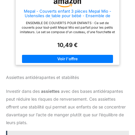
dinosaures colorés plaisent aux
enfants de différents âges, tels
enfants et encouragent
que tout-petits, les enfants
Mepal - Couverts enfant 3 pièces Mepal Mio -
l’autonomie. Parfaits pour tous
d'âge préscolaire, les enfants
Ustensiles de table pour bébé - Ensemble de
âges, ces fourchettes, cuillères
d'âge scolaire. Il peut être
couverts - À partir de 12 mois - Couteau,
et petite fourchette enfant
utilisé à la maison ou à l'école.
ENSEMBLE DE COUVERTS POUR ENFANTS : Ce set de
fourchette et cuillère inclus - Set de 3 – Little
conviennent aux repas
Choix idéal: Ces couverts en
couverts pour tout-petit Mepal Mio est parfait pour les petits
Farm
quotidiens à la maison, à l’école
acier inoxydable est un bon
imitateurs. Le set se compose d'un couteau, d'une fourchette et
ou au restaurant. 【Cadeau
choix pour cultiver
d'une cuillère. ACIER INOXYDABLE : La fourchette pour enfant,
idéal】 Les couverts enfant
l'indépendance dîner des
le couteau pour enfant et la cuillère pour enfant sont fabriqués
inox, petits et portables,
enfants. Ils sont également très
10,49 €
en acier inoxydable durable. ADAPTÉ AUX ENFANTS : Pour
résistants à la déformation, sont
appropriés comme cadeau
des raisons de sécurité, le couteau n'est dentelé que d'un seul
parfaits pour anniversaires,
significatif pour les enfants
côté de la lame. BONNE PRISE EN MAIN : Le manche en
Noël et journée des enfants.
pour les anniversaires et Noël,
plastique des couverts pour bambin assure une bonne prise en
Conviennent comme couvert
Emballez des cadeaux aux
main pour que votre enfant puisse tenir les couverts en toute
pour enfant pratique, pour
enfants et exprimez vos
sécurité. À PARTIR DE 12 MOIS : Cet ensemble de couverts
jardins d’enfants, écoles,
meilleurs vœux.
colorés pour enfants convient aux tout-petits et aux enfants
camps, pique-niques et
Assiettes antidérapantes et stabilités
d'âge préscolaire à partir de 12 mois. LAVABLE AU LAVE-
restaurants.
VAISSELLE ET SANS BPA : Le set de couverts pour nourrisson
ne contient pas de BPA et peut être lavé au lave-vaisselle
Investir dans des
assiettes
avec des bases antidérapantes
après utilisation !
peut réduire les risques de renversement. Ces assiettes
offrent une stabilité qui permet aux enfants de se concentrer
davantage sur l’acte de manger plutôt que sur l’équilibre de
leurs plats.