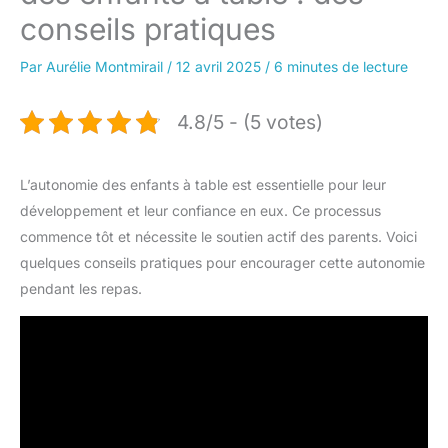
conseils pratiques
Par
Aurélie Montmirail
/
12 avril 2025
/
6 minutes de lecture
4.8/5 - (5 votes)
L’autonomie des enfants à table est essentielle pour leur
développement et leur confiance en eux. Ce processus
commence tôt et nécessite le soutien actif des parents. Voici
quelques conseils pratiques pour encourager cette autonomie
pendant les repas.