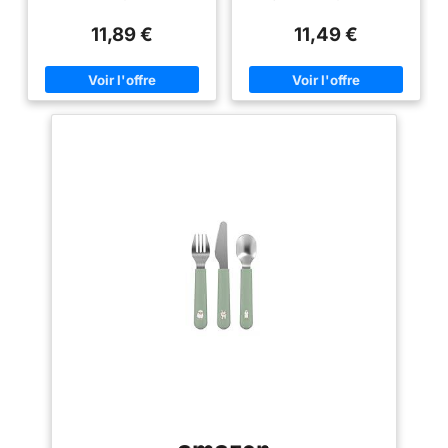
dinosaure : 3 x fourchettes, 3 x
cuillères pour enfants chacun.
Mignon,Convient aux
Maison l'école Utilisation
couteaux dentelés, 3 x cuillères.
Bleu Vert Rose couleur Blanc, la
enfants âgés de 3 ans et
(Vert Bleu Rose Blanc)
11,89 €
11,49 €
Faciles à nettoyer et
quantité est suffisante pour
plus.
compatibles lave-vaisselle.
répondre à l'utilisation et au
【Matériau de haute qualité】
remplacement quotidiens de
Conçu avec acier inoxydable
l'enfant. Matériau: La vaisselle
robuste et finition miroir, notre
pour enfants sont fabriqué en
vaisselle enfant offre une
acier inoxydable et ABS de
surface lisse, résistante à la
haute qualité, solide et durable,
rouille. Les couverts enfant inox
qui ne rouille pas facilement,
aux coins arrondis assurent
résiste aux acides et à la
sécurité et confort, adaptés à la
chaleur pour rendre
maison, au restaurant ou en
l'alimentation des enfants plus
extérieur. 【Facile à utiliser】
sûre. Dimension: La taille de la
Avec une poignée ergonomique,
cuillère est de 12.5 x2.5cm et la
notre ensemble de couverts
taille de la fourchette est de
pour enfants est adapté aux
12.5x2.5 cm. La poignée est
petites bouches et
ergonomique conçue et facile à
doigts.Convient aux enfants
tenir, taille parfaite le rend facile
âgés de 36 mois et plus,
à utiliser même pour les
pouvant servir soit de couteau
enfants. Cet ensemble de
pour enfants, soit de cuillère
couverts pour enfants est
d'apprentissage. Cela en fait un
également parfait pour 2
couteau idéal pour les enfants
enfants ou plus en même temps.
âgés de 3 ans et plus, pouvant
Large Utilisation: la fin de
être utilisé à la maison, à la
chaque couverts pour enfants
crèche et dans des
présente dotée d'une poignée
environnements similaires.
arrondie, le joli design et
【Motif de dinosaure】Les
moderne couleur peut
manches décorés de
facilement trouver la faveur des