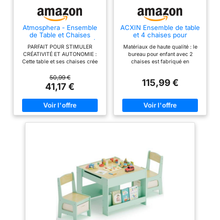
Atmosphera - Ensemble
ACXIN Ensemble de table
de Table et Chaises
et 4 chaises pour
Enfant Alex - 3 Pièces (1
enfants, en plastique,
PARFAIT POUR STIMULER
Matériaux de haute qualité : le
Table + 2 Chaises) -
réglable en hauteur, pour
CRÉATIVITÉ ET AUTONOMIE :
bureau pour enfant avec 2
Plateau Résistant à l'eau -
chambre d'enfant,
Cette table et ses chaises crée
chaises est fabriqué en
Mobilier de Chambre,
couleur gris
un véritable petit coin personnel
matériau écologique en HDPE et
Salle de Jeux - Fille et
où l’enfant peut dessiner, lire,
ABS, non toxique et inodore,
50,99 €
Garçon - Bois, Bords
115,99 €
bricoler ou apprendre,
pour garantir la sécurité et la
41,17 €
Arrondis, Blanc
favorisant son développement
santé de votre enfant pendant
et son autonomie au quotidien.
l'utilisation. L'ensemble de table
ENSEMBLE TABLE ET CHAISE
et de chaises est de haute
ENFANT COMPLET : Cet
qualité, durable et peut être
ensemble comprend une table
utilisé pendant une longue
enfant avec 2 chaises assorties,
période. Sûr et stable : le siège
idéal pour créer un espace de
pour enfants est conçu pour la
jeu, de dessin ou
sécurité et la stabilité. Le fond
d’apprentissage parfaitement
est équipé d'amortisseurs en
adapté aux plus petits. TABLE
caoutchouc antidérapants, et la
ENFANT DESIGN ET SÉCURISÉE
structure robuste des coins de
: Le bureau aux angles arrondis
la table permet à la table de
et les chaises aux lignes
supporter jusqu'à 100 kg,
douces offrent un
assurant la sécurité de votre
environnement sûr et
enfant. Et les chaises sont
confortable, idéal pour une
conçues de manière
chambre ou une salle de jeux.
ergonomique pour maintenir la
PLATEAU RÉSISTANT ET FACILE
santé de la colonne vertébrale