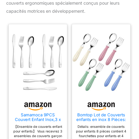
couverts ergonomiques spécialement conçus pour leurs
capacités motrices en développement.
Samamoca 9PCS
Bomtop Lot de Couverts
Couvert Enfant Inox,3 x
enfants en inox 8 Pièces:
Fourchette,3 x Cuillère,3
4 x Fourchettes, 4 x
【Ensemble de couverts enfant
Détails: ensemble de couverts
x Couteau Dentelé,Sûr
Cuillères, Set Couvert
pour enfants】 Vous recevrez 3
pour enfants 8 pièces contient 4
Couverts Pour Enfants
bebe en Poignée Ronde
ensembles de couverts garçon
fourchettes pour enfants et 4
avec Motif
pour Garçons Filles