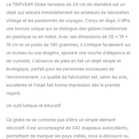
Le TRIPVEA® Globe terrestre de 24 cm de diamètre est un
enfants la planète terre,
objet qui séduira immédiatement les amateurs de décoration
les différents pays et
océans d’une manière
vintage et les passionnés de voyages. Conçu en liège, il offre
plus interactive.
IDEE
une texture unique qui se distingue des globes traditionnels
CADEAU : Les globes
en plastique ou en métal. Avec ses dimensions de 26 x 19 x
terrestres Tripvea
19 cm et un poids de 740 grammes, il s’intègre facilement sur
peuvent être un cadeau
idéal pour les
un bureau ou une étagère, ajoutant une touche d’élégance et
explorateurs, que ce
de curiosité. L’absence de piles en fait un objet simple et
soient des passionnés
écologique, parfait pour les personnes soucieuses de
d’aventures ou des
l’environnement. La qualité de fabrication est, selon les avis,
amateurs de
géographie… Notre globe
excellente et l’objet fait bonne impression dès le premier
en liege peut être
regard.
également un cadeau de
crémaillère, noël,
Un outil ludique et éducatif
anniversaire ou encore
de mariage original pour
Ce globe ne se contente pas d’être un simple élément
les couples planifiant leur
décoratif. Il est accompagné de 342 drapeaux autocollants,
voyage de noces.
permettant de marquer les pays visités, ceux à découvrir ou
OUTIL DÉCORATIF: