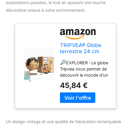
explorations passées, le tout en ajoutant une touche
décorative unique à votre environnement.
TRIPVEA® Globe
terrestre 24 cm
vintage en liège +
EXPLORER : Le globe
342 drapeaux
Tripvea vous permet de
autocollants à
découvrir le monde d’un
planter -
coup d’œil, il vous
Mappemonde
45,84 €
permet de planifier vos
décorative thème
voyages, marquer vos
voyage - Idée
aventures et de graver
cadeau et déco
vos souvenirs de
idéale pour votre
vacances. Notre globe
bureaux ou votre
est également un outil
enfant
Un design vintage et une qualité de fabrication remarquable
éducatif et scolaire pour
faire découvrir à vos