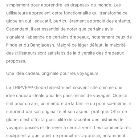
Tripvea peut être
simplement pour apprendre les drapeaux du monde. Les
l’accessoire parfait pour
utilisateurs apprécient cette fonctionnalité qui transforme ce
votre carte, globe ou
globe en outil éducatif, particulièrement apprécié des enfants.
objet en liège, bois ou
Cependant, il est essentiel de noter que certains avis
carton. C’est un article
original qui
signalent l’absence de certains drapeaux, notamment ceux de
perfectionnera vos
l’Inde et du Bangladesh. Malgré ce léger défaut, la majorité
cartes et vos globes et
des utilisateurs sont satisfaits de la diversité des drapeaux
illuminera votre intérieur
proposés.
de ses couleurs
authentiques. Idéal pour
Une idée cadeau originale pour les voyageurs
les voyageurs, les
explorateurs, les enfants
Le TRIPVEA® Globe terrestre est souvent cité comme une
et les passionnés de
géographie.
idée cadeau idéale pour les passionnés de voyages. Que ce
MARQUER: Grâce aux
soit pour un ami, un membre de la famille ou pour soi-même, il
drapeaux Tripvea, vous
surprend par son originalité et son aspect pratique. Offrir ce
pouvez marquer vos
globe, c’est offrir la possibilité de raconter des histoires de
aventures, vos souvenirs
et vos explorations. ça
voyages passés et de rêver à ceux à venir. Les commentaires
vous permettra
soulignent à quel point ce produit est apprécié, notamment