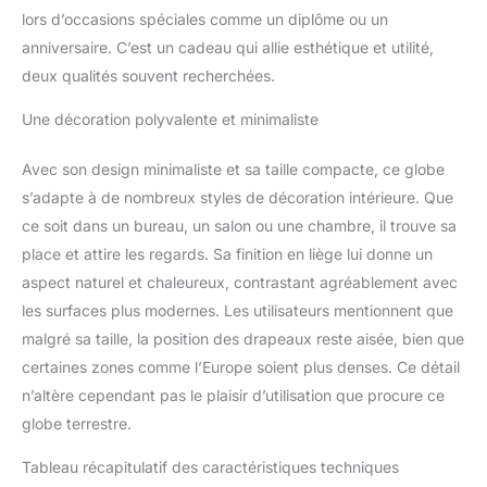
également de planifier
lors d’occasions spéciales comme un diplôme ou un
vos futurs voyages,
anniversaire. C’est un cadeau qui allie esthétique et utilité,
définir vos trajets et fixer
vos objectifs.
ECO-
deux qualités souvent recherchées.
RESPONSABLE : Nous
Une décoration polyvalente et minimaliste
vous proposons des
globes terrestres
écologiques, en liège
Avec son design minimaliste et sa taille compacte, ce globe
robuste naturel, collecté
s’adapte à de nombreux styles de décoration intérieure. Que
soigneusement d’une
ce soit dans un bureau, un salon ou une chambre, il trouve sa
manière artisanale avec
place et attire les regards. Sa finition en liège lui donne un
une base en metal
inoxydable. Notre produit
aspect naturel et chaleureux, contrastant agréablement avec
est recyclable,
les surfaces plus modernes. Les utilisateurs mentionnent que
renouvelable et
malgré sa taille, la position des drapeaux reste aisée, bien que
biodégradable.
certaines zones comme l’Europe soient plus denses. Ce détail
n’altère cependant pas le plaisir d’utilisation que procure ce
globe terrestre.
Tableau récapitulatif des caractéristiques techniques