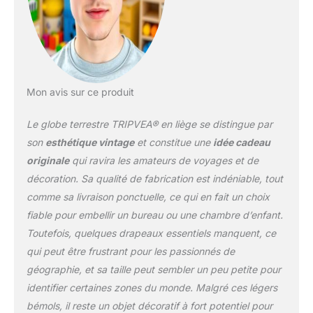
idéal pour les
explorateurs, que ce
soient des passionnés
d’aventures ou des
amateurs de
géographie… Notre globe
Mon avis sur ce produit
en liege peut être
également un cadeau de
Le globe terrestre TRIPVEA® en liège se distingue par
crémaillère, noël,
anniversaire ou encore
son
esthétique vintage
et constitue une
idée cadeau
de mariage original pour
originale
qui ravira les amateurs de voyages et de
les couples planifiant leur
décoration. Sa qualité de fabrication est indéniable, tout
voyage de noces.
comme sa livraison ponctuelle, ce qui en fait un choix
OUTIL DÉCORATIF:
Tripvea peut être
fiable pour embellir un bureau ou une chambre d’enfant.
l’accessoire parfait pour
Toutefois, quelques drapeaux essentiels manquent, ce
votre carte, globe ou
qui peut être frustrant pour les passionnés de
objet en liège, bois ou
géographie, et sa taille peut sembler un peu petite pour
carton. C’est un article
original qui
identifier certaines zones du monde. Malgré ces légers
perfectionnera vos
bémols, il reste un objet décoratif à fort potentiel pour