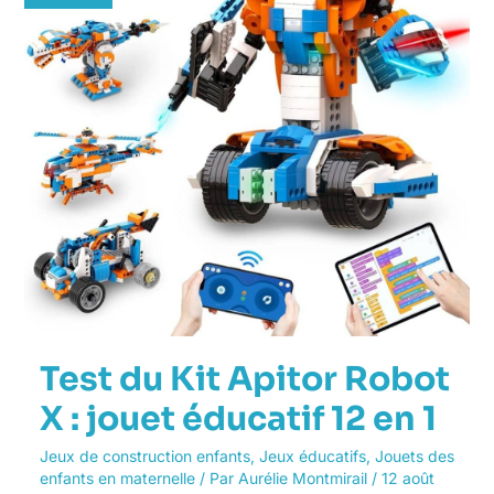
Robot
X
:
jouet
éducatif
12
en
1
Test du Kit Apitor Robot
X : jouet éducatif 12 en 1
Jeux de construction enfants
,
Jeux éducatifs
,
Jouets des
enfants en maternelle
/ Par
Aurélie Montmirail
/
12 août