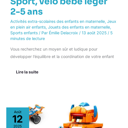
Sport, vélo bébé léger
2-5 ans
Activités extra-scolaires des enfants en maternelle
,
Jeux
en plein air enfants
,
Jouets des enfants en maternelle
,
Sports enfants
/ Par
Émilie Delacroix
/
13 août 2025
/
5
minutes de lecture
Vous recherchez un moyen sûr et ludique pour
développer l’équilibre et la coordination de votre enfant
Lire la suite
Test
Août
du
12
Kit
Apitor
2025