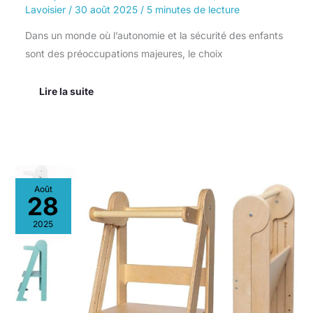
Lavoisier
/
30 août 2025
/
5 minutes de lecture
Dans un monde où l’autonomie et la sécurité des enfants
sont des préoccupations majeures, le choix
Lire la suite
Test
Août
:
28
tour
Montessori
2025
pliable
Toybox
en
bois
naturel