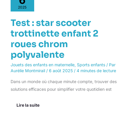
star
scooter
2025
trottinette
enfant
Test : star scooter
2
roues
trottinette enfant 2
chrom
polyvalente
roues chrom
polyvalente
Jouets des enfants en maternelle
,
Sports enfants
/ Par
Aurélie Montmirail
/
6 août 2025
/
4 minutes de lecture
Dans un monde où chaque minute compte, trouver des
solutions efficaces pour simplifier votre quotidien est
Lire la suite