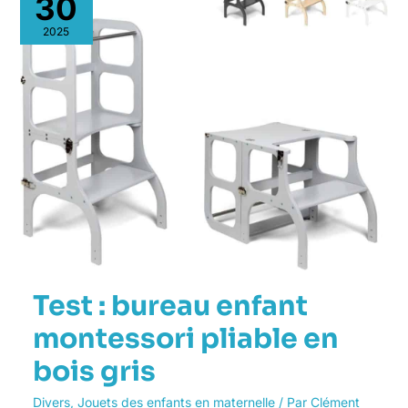
30
bureau
enfant
2025
montessori
pliable
en
bois
gris
Test : bureau enfant
montessori pliable en
bois gris
Divers
,
Jouets des enfants en maternelle
/ Par
Clément