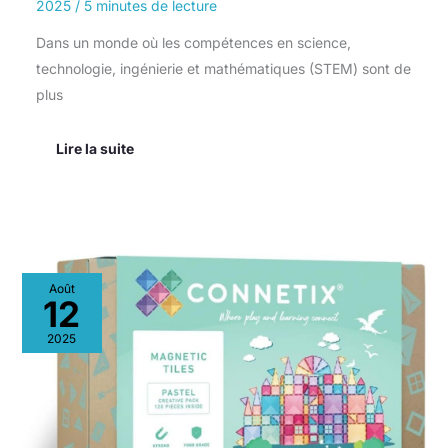
2025
/
5 minutes de lecture
Dans un monde où les compétences en science,
technologie, ingénierie et mathématiques (STEM) sont de
plus
Lire la suite
Test
Août
du
12
kit
créatif
2025
Connetix
Tiles
120
pièces
pastel