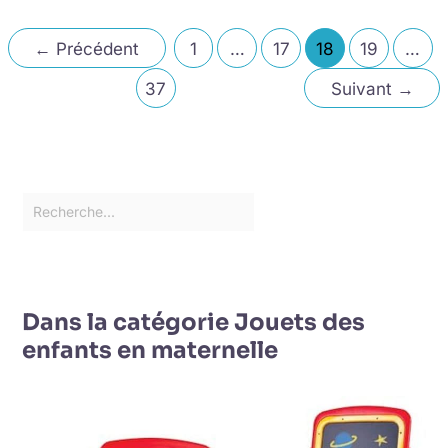
←
Précédent
1
…
17
18
19
…
37
Suivant
→
Dans la catégorie Jouets des
enfants en maternelle