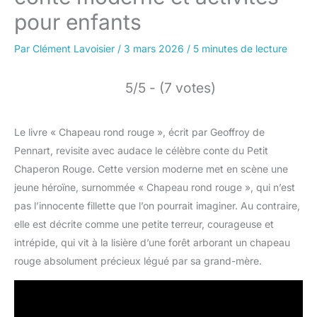
pour enfants
Par
Clément Lavoisier
/
3 mars 2026
/
5 minutes de lecture
5/5 - (7 votes)
Le livre « Chapeau rond rouge », écrit par Geoffroy de
Pennart, revisite avec audace le célèbre conte du Petit
Chaperon Rouge. Cette version moderne met en scène une
jeune héroïne, surnommée « Chapeau rond rouge », qui n’est
pas l’innocente fillette que l’on pourrait imaginer. Au contraire,
elle est décrite comme une petite terreur, courageuse et
intrépide, qui vit à la lisière d’une forêt arborant un chapeau
rouge absolument précieux légué par sa grand-mère.