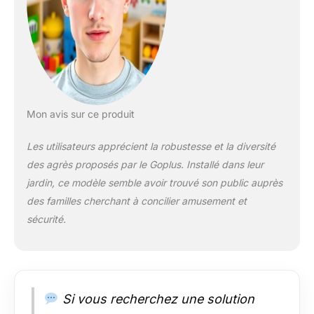
amusantes, ce qui
favorise les
compétences
sociales, la confiance
en soi et la
coordination main-
pied des enfants. En
outre, nos anneaux
Mon avis sur ce produit
de gymnastique
aident également les
Les utilisateurs apprécient la robustesse et la diversité
enfants à exercer
des agrès proposés par le Goplus. Installé dans leur
leurs muscles des
bras et leur capacité
jardin, ce modèle semble avoir trouvé son public auprès
d’équilibre.
des familles cherchant à concilier amusement et
Installations
sécurité.
confortables: Le
siège en forme de U
haut de gamme et les
sièges du face-à-
face permettent aux
Si vous recherchez une solution
enfants de se sentir à
l’aise. La longueur