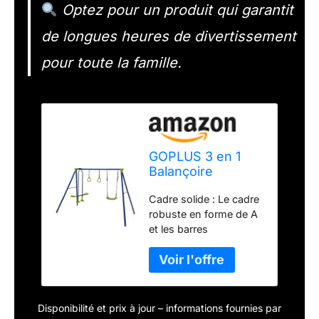
Optez pour un produit qui garantit
de longues heures de divertissement
pour toute la famille.
GOPLUS 3 en 1
Balançoire
Extérieur avec
Cadre solide : Le cadre
Portique et
robuste en forme de A
Balançoire 3
et les barres
Agrès Charge
transversales latérales
200kg, Tape-Cul
le rendent solide,
Suspendu, 2
durable et sûr à jouer.
Anneaux de
De plus, nous le
Gymnastique,
concevons également
177CM(H),pour
Disponibilité et prix à jour – informations fournies par
avec 4 piquets de sol