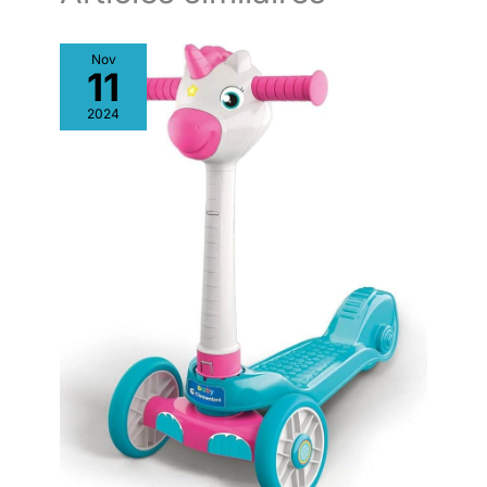
sont inclus pour une
installation rapide.
Toutes les pièces
Nov
11
sont étiquetées pour
vous aider à trouver
2024
ce dont vous avez
besoin. La surface
peinte lisse assure un
entretien facile.