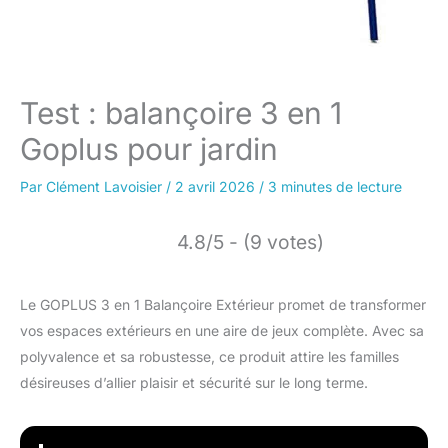
Test : balançoire 3 en 1
Goplus pour jardin
Par
Clément Lavoisier
/
2 avril 2026
/
3 minutes de lecture
4.8/5 - (9 votes)
Le GOPLUS 3 en 1 Balançoire Extérieur promet de transformer
vos espaces extérieurs en une aire de jeux complète. Avec sa
polyvalence et sa robustesse, ce produit attire les familles
désireuses d’allier plaisir et sécurité sur le long terme.