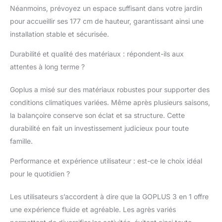
confortables: Le siège
Néanmoins, prévoyez un espace suffisant dans votre jardin
en forme de U haut de
pour accueillir ses 177 cm de hauteur, garantissant ainsi une
gamme et les sièges du
installation stable et sécurisée.
face-à-face permettent
aux enfants de se
Durabilité et qualité des matériaux : répondent-ils aux
sentir à l’aise. La
attentes à long terme ?
longueur réglable de 88
-128 cm de la corde de
Goplus a misé sur des matériaux robustes pour supporter des
la balançoire convient
aux enfants de
conditions climatiques variées. Même après plusieurs saisons,
différentes tailles. Jouet
la balançoire conserve son éclat et sa structure. Cette
d’extérieur idéal pour
durabilité en fait un investissement judicieux pour toute
les enfants: Notre
famille.
balançoire 3-en-1
extérieure est
Performance et expérience utilisateur : est-ce le choix idéal
spécialement conçue
pour les enfants de 3 à
pour le quotidien ?
10 ans pour jouer dans
la cour, le jardin, le
Les utilisateurs s’accordent à dire que la GOPLUS 3 en 1 offre
parc, la pelouse et plus
une expérience fluide et agréable. Les agrès variés
encore. Elle est assez