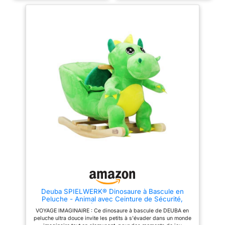
enfant des heures de jeu en
FONCTION ROAR SOUND :
toute sécurité avec la bascule
fonction de rugissement de
Babou équipée d'une ceinture
dinosaure par simple pression
de sécurité. L'assise soutient le
sur le bouton de la corne
dos de votre enfant et assure
GRAND CONFORT : peluche
une stabilité maximale pendant
dinosaure grand confort :
le jeu STIMULATION DES SENS
rembourrage en mousse et
: Cette bascule pour tout-petits
revêtement en peluche douce
est un excellent moyen de
haute densité 400 g/m²
développer leur sens de
SÉCURITÉ : normes de
l'équilibre tout en s'amusant :
certification EN71-1-2-3,
des heures de jeu en
EN62115 - Equipé de 2 poignées
perspective UNE MARQUE QUI
et d'un système anti-
AIME LES ENFANTS : Depuis
basculement, vous êtes sûr que
plus de 20 ans, c’est avec
votre enfant s'amusera en toute
passion que nous
sécurité. MATÉRIAUX DE
accompagnons vos bébés, de
QUALITÉ, MONTAGE FACILE :
la naissance à leurs 8 ans. Forte
conception et construction de
de son savoir-faire, Noukie’s a
qualité avec structure en métal
développé des produits et des
et socle à bascule en bois de
matières durables adaptés à
peuplier pour une utilisation
leur croissance
durable - Montage facile et
rapide à l'aide du manuel de
montage illustré fourni
Deuba SPIELWERK® Dinosaure à Bascule en
Peluche - Animal avec Ceinture de Sécurité,
Entraînement Équilibre et Fonction Sonore
VOYAGE IMAGINAIRE : Ce dinosaure à bascule de DEUBA en
peluche ultra douce invite les petits à s'évader dans un monde