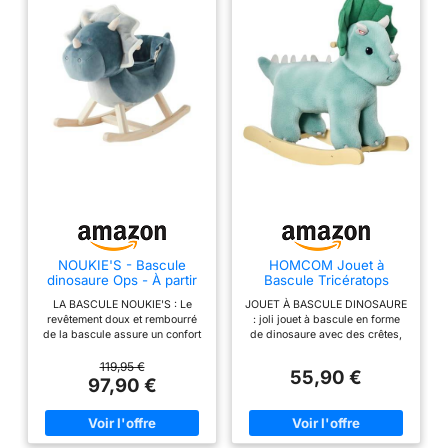
NOUKIE'S - Bascule
HOMCOM Jouet à
dinosaure Ops - À partir
Bascule Tricératops
de 12 mois - Avec
Peuplier Polyester
LA BASCULE NOUKIE'S : Le
JOUET À BASCULE DINOSAURE
ceinture de sécurité,
64x30x54cm Vert
revêtement doux et rembourré
: joli jouet à bascule en forme
Bleu
de la bascule assure un confort
de dinosaure avec des crêtes,
optimal pour votre enfant. Les
des cornes et des griffes : un
poignées et le socle de la
modèle qui ravira sûrement
119,95 €
55,90 €
bascule sont fabriqués en bois
votre enfant - Jouet à bascule
97,90 €
de qualité moderne et épurée,
adapté aux enfants de plus de
offrant une prise en main ferme
36 mois sous la surveillance
et sécurisée JOUER EN TOUTE
d'un adulte - Jouet idéal pour
SÉCURITÉ : Offrez à votre
apprendre l'équilibre