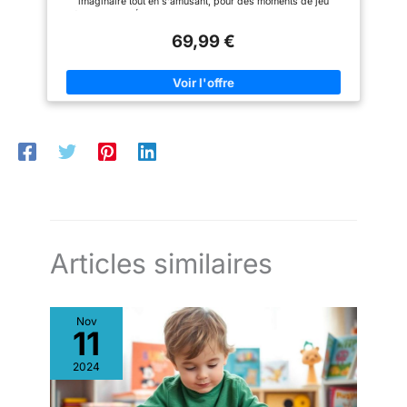
imaginaire tout en s'amusant, pour des moments de jeu
mémorables. DÉVELOPPEMENT MOTEUR LUDIQUE : En plus
de divertir, il aide les bébés à renforcer leurs muscles et à
69,99 €
améliorer leur équilibre d'une manière simple et amusante,
idéale pour le développement physique. SONORITÉ
IMMERSIVE : Pour accentuer le côté ludique, ce dinosaure à
bascule émet des bruits d'animaux activables d'un simple
geste, apportant une dimension sonore captivante aux
moments de jeu. SÉCURITÉ OPTIMALE : Conçu avec deux
poignées en bois et une ceinture de sécurité, il garantit un
confort et une stabilité parfaits pour que votre enfant puisse
jouer en toute sérénité, sous la surveillance d'un adulte.
CARACTÉRISTIQUES TECHNIQUES : Ce jouet est conçu pour
les enfants de plus de 10 mois, supporte un poids maximal de
30 kg et dispose d'un cadre en bois robuste, assurant une
utilisation durable et sécurisée.
Articles similaires
Nov
11
2024