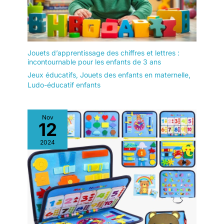
Jouets d’apprentissage des chiffres et lettres :
incontournable pour les enfants de 3 ans
Jeux éducatifs
,
Jouets des enfants en maternelle
,
Ludo-éducatif enfants
Nov
12
2024