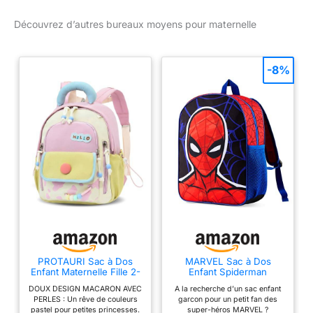
Découvrez d’autres bureaux moyens pour maternelle
-8%
PROTAURI Sac à Dos
MARVEL Sac à Dos
Enfant Maternelle Fille 2-
Enfant Spiderman
5 Ans 8L Glace 3D,
Avengers Hulk Petit
DOUX DESIGN MACARON AVEC
A la recherche d’un sac enfant
Dunkelrosa
Enfants Garçons,
PERLES : Un rêve de couleurs
garcon pour un petit fan des
Cartable Maternelle
pastel pour petites princesses.
super-héros MARVEL ?