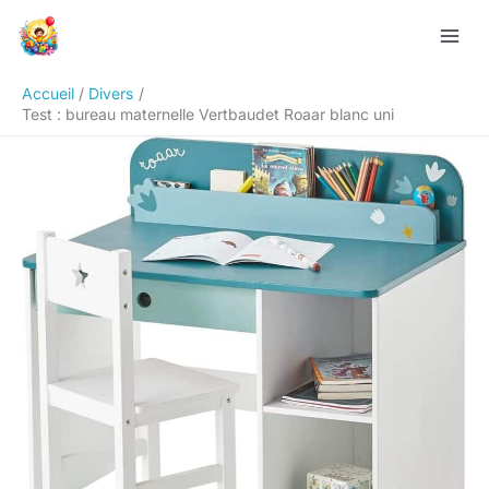
Aller
Rechercher
au
contenu
Accueil
Divers
Test : bureau maternelle Vertbaudet Roaar blanc uni