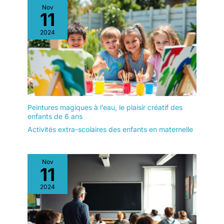
enfants.
Nov
11
2024
Peintures magiques à l’eau, le plaisir créatif des
enfants de 6 ans
Activités extra-scolaires des enfants en maternelle
Nov
11
2024