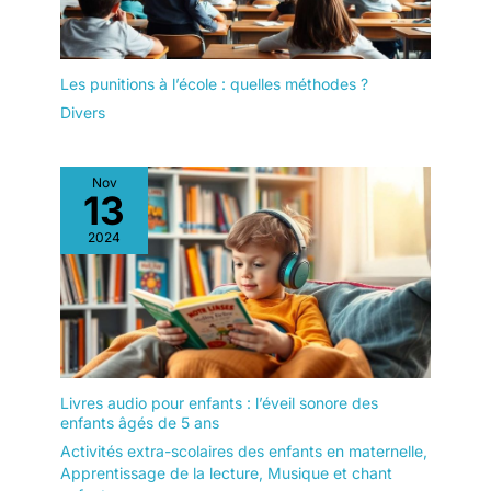
Les punitions à l’école : quelles méthodes ?
Divers
Nov
13
2024
Livres audio pour enfants : l’éveil sonore des
enfants âgés de 5 ans
Activités extra-scolaires des enfants en maternelle
,
Apprentissage de la lecture
,
Musique et chant