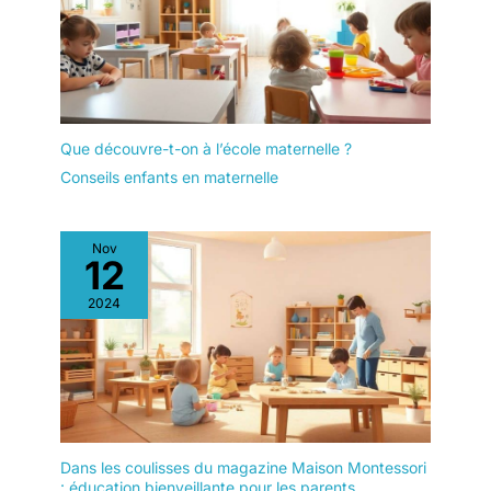
aidera les enfants à protéger
leur vue et à développer de
bonnes habitudes d’étude. Le
design coloré et moderne
égayera leur chambre, c'est
donc le meilleur cadeau
d'anniversaire, de fête des
enfants ou de rentrée scolaire
pour les filles. 【Facile à
Que découvre-t-on à l’école maternelle ?
assembler et satisfaisant】Ce
bureau pour enfants vous offre
Conseils enfants en maternelle
suffisamment d'espace pour
placer des objets. Livré avec
des instructions d'installation
détaillées et des outils
Nov
matériels, chaque pièce est
12
étiquetée, veuillez suivre les
étapes des instructions
incluses. Vous n’avez pas à
2024
vous soucier de recevoir des
produits défectueux ou des
pièces manquantes. En cas de
problème, cliquez simplement
sur « Contacter le vendeur »
pour obtenir une solution
satisfaisante, aucun retour
requis.
Dans les coulisses du magazine Maison Montessori
: éducation bienveillante pour les parents