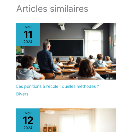
moyenne de haute qualité, la
le bureau et le salon.
table d'étude pour enfants
Articles similaires
peinte respectueuse de
l'environnement a une surface
lisse et résistante à l'usure, ne
contient pas de toxines nocives
Nov
et répond aux normes de
11
sécurité. assurer la santé de
votre enfant. La structure solide
et la forte capacité de charge lui
2024
confèrent une bonne stabilité.
【Taille de l'ensemble table et
chaises pour enfants】Taille de
la table pour enfants : 38 * 90
* 100 cm, taille de la chaise :
40 * 33 * 70 cm. Il s'agit d'un
ensemble table et chaises pour
enfants polyvalent qui peut
grandir avec votre enfant. La
chaise ergonomique a un
Les punitions à l’école : quelles méthodes ?
dossier courbé et incliné,
Divers
prenant soin de la colonne
vertébrale et du développement
des articulations de l'enfant,
apportant une expérience
d'assise confortable. 【Cadeau
Nov
parfait pour les enfants】La
12
table pour enfants peut être un
bon partenaire pour la
2024
croissance de votre enfant. Cela