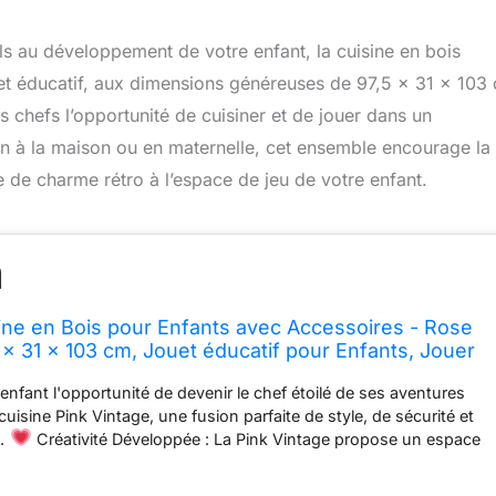
ls au développement de votre enfant, la cuisine en bois
t éducatif, aux dimensions généreuses de 97,5 x 31 x 103
its chefs l’opportunité de cuisiner et de jouer dans un
on à la maison ou en maternelle, cet ensemble encourage la
he de charme rétro à l’espace de jeu de votre enfant.
ne en Bois pour Enfants avec Accessoires - Rose
 x 31 x 103 cm, Jouet éducatif pour Enfants, Jouer
 à la Maternelle, Cuisiner et Jouer pour Un Petit
enfant l'opportunité de devenir le chef étoilé de ses aventures
 cuisine Pink Vintage, une fusion parfaite de style, de sécurité et
t.
Créativité Développée : La Pink Vintage propose un espace
timuler la créativité et le plaisir de votre enfant. En endossant le
hef, les enfants peuvent s'immerger dans des heures de jeu