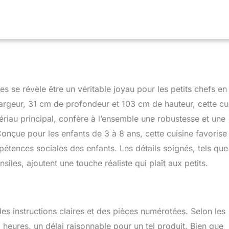
ériaux de Haute Qualité : Fabriquée avec minutie, cette cuisine
aux de haute qualité, garantissant une durabilité exceptionnelle et
 de votre enfant.
Design Classique et Vintage : Son design
met de s'intégrer harmonieusement dans n'importe quel intérieur.
unique ajoute charme et élégance à ce jouet exceptionnel.La
ociée à des accessoires argentés, transforme cette cuisine en un
ur tous les petits chefs en quête d'inspiration culinaire.
et : L'ensemble est équipé de nombreux accessoires pratiques
 se révèle être un véritable joyau pour les petits chefs en
 réaliste et captivant, tels qu'une machine à glaçons, un
uverts en bois, deux casseroles, un évier avec robinet, des
rgeur, 31 cm de profondeur et 103 cm de hauteur, cette cu
es, des brûleurs et des boutons mobiles.
Dimensions
tériau principal, confère à l’ensemble une robustesse et une
 des dimensions généreuses, la cuisine offre un espace de jeu
Conçue pour les enfants de 3 à 8 ans, cette cuisine favorise
ur de 103 cm, sa largeur de 97,5 cm (avec poignée), et sa
 cm (avec poignée) permettent une expérience immersive.
pétences sociales des enfants. Les détails soignés, tels que
: La hauteur jusqu'au plateau de la table est de 51 cm, et la taille
nsiles, ajoutent une touche réaliste qui plaît aux petits.
ffante est de 25x17,5 cm. Ces détails pratiques ajoutent encore
à l'ensemble.Ce jouet est à monter soi-même, avec des
ses.
es instructions claires et des pièces numérotées. Selon les
 heures, un délai raisonnable pour un tel produit. Bien que