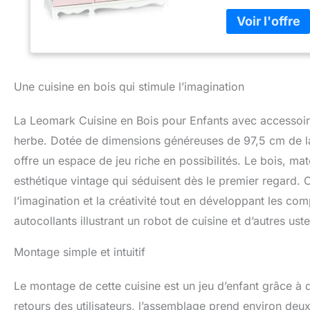
imaginatif.
Mat
utilise des matéri
la sécurité totale
classique lui per
Le style vintage 
couleur rose, ass
Une cuisine en bois qui stimule l’imagination
lieu privilégié po
Équipement Compl
La Leomark Cuisine en Bois pour Enfants avec accessoires
pour rendre le jeu
téléphone, des co
herbe. Dotée de dimensions généreuses de 97,5 cm de la
armoires ouvrant
offre un espace de jeu riche en possibilités. Le bois, ma
Spacieuses : Avec
esthétique vintage qui séduisent dès le premier regard. 
optimal. Sa haute
profondeur de 31
l’imagination et la créativité tout en développant les com
Détails Pratiques 
autocollants illustrant un robot de cuisine et d’autres uste
de la plaque chau
plus de réalisme 
Montage simple et intuitif
instructions inclu
Le montage de cette cuisine est un jeu d’enfant grâce à d
retours des utilisateurs, l’assemblage prend environ deux