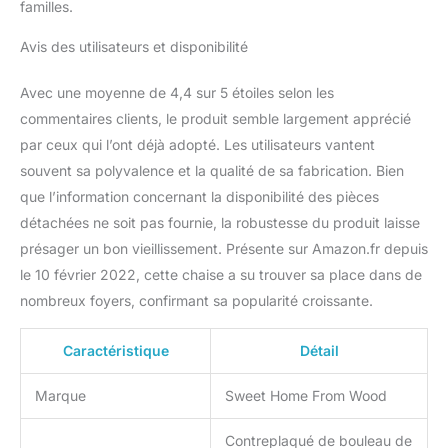
familles.
inquiéter moins des
chutes de votre enfant.
Avis des utilisateurs et disponibilité
C’est un complément
parfait pour les foyers de
Avec une moyenne de 4,4 sur 5 étoiles selon les
style Montessori ou
commentaires clients, le produit semble largement apprécié
Waldorf. La tour
d'observation pour
par ceux qui l’ont déjà adopté. Les utilisateurs vantent
enfants est fabriquée
souvent sa polyvalence et la qualité de sa fabrication. Bien
dans l'Union Européenne
que l’information concernant la disponibilité des pièces
à partir de contreplaqué
détachées ne soit pas fournie, la robustesse du produit laisse
de bouleau. Tous les
matériaux sont certifiés
présager un bon vieillissement. Présente sur Amazon.fr depuis
selon les normes de
le 10 février 2022, cette chaise a su trouver sa place dans de
sécurité de l'Union
nombreux foyers, confirmant sa popularité croissante.
Européenne. Le montage
de la tour d'observation
Caractéristique
Détail
de cuisine prendra
environ 15 minutes, tous
les outils nécessaires
Marque
Sweet Home From Wood
pour l'assemblage sont
inclus CADEAU PARFAIT
Contreplaqué de bouleau de