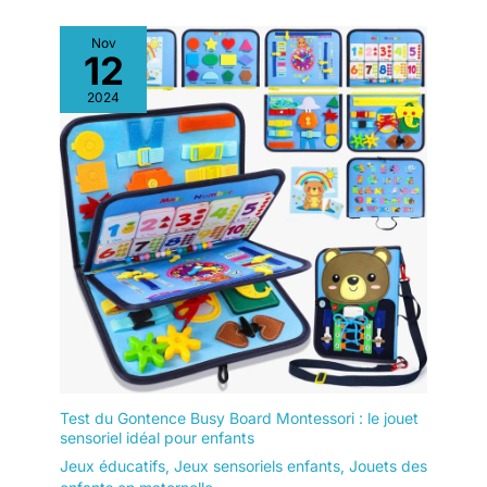
Nov
12
2024
Test du Gontence Busy Board Montessori : le jouet
sensoriel idéal pour enfants
Jeux éducatifs
,
Jeux sensoriels enfants
,
Jouets des