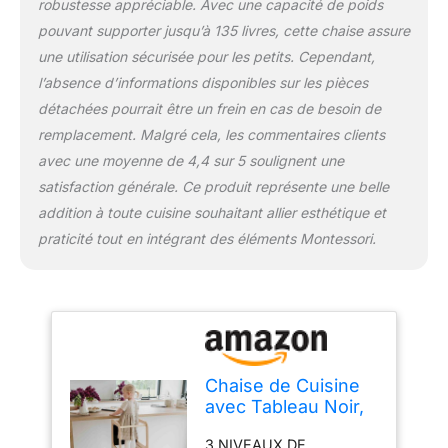
robustesse appréciable. Avec une capacité de poids
préparation du dîner ou
la vaisselle en moments
pouvant supporter jusqu’à 135 livres, cette chaise assure
de partage. Cette tour
une utilisation sécurisée pour les petits. Cependant,
pour enfants améliore la
l’absence d’informations disponibles sur les pièces
résolution de problèmes,
détachées pourrait être un frein en cas de besoin de
encourage le jeu libre et
renforce la confiance en
remplacement. Malgré cela, les commentaires clients
soi SÉCURITÉ AVANT
avec une moyenne de 4,4 sur 5 soulignent une
TOUT : Avec la solide
satisfaction générale. Ce produit représente une belle
tour de cuisine
addition à toute cuisine souhaitant allier esthétique et
Montessori pour tout-
petit, vous pouvez vous
praticité tout en intégrant des éléments Montessori.
inquiéter moins des
chutes de votre enfant.
C’est un complément
parfait pour les foyers de
style Montessori ou
Waldorf. La tour
Chaise de Cuisine
d'observation pour
avec Tableau Noir,
enfants est fabriquée
Tour de Cuisine,
dans l'Union Européenne
3 NIVEAUX DE
à partir de contreplaqué