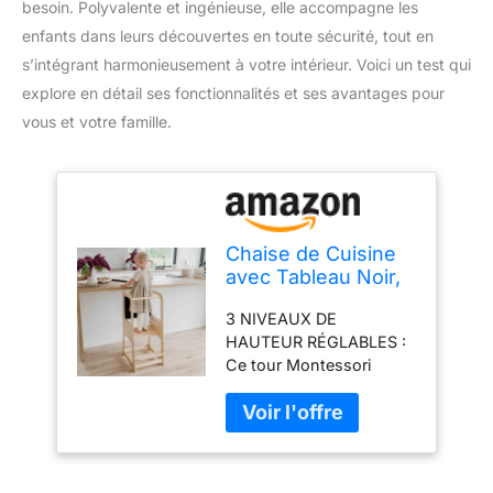
besoin. Polyvalente et ingénieuse, elle accompagne les
enfants dans leurs découvertes en toute sécurité, tout en
s’intégrant harmonieusement à votre intérieur. Voici un test qui
explore en détail ses fonctionnalités et ses avantages pour
vous et votre famille.
Chaise de Cuisine
avec Tableau Noir,
Tour de Cuisine,
3 NIVEAUX DE
Tabouret de
HAUTEUR RÉGLABLES :
Cuisine,
Ce tour Montessori
marchepied pour
grandit avec votre
Enfant, Meubles
enfant. Le marchepied
Montessori (laqué)
supérieur et le
marchepied d'escalade
peuvent être ajustés sur