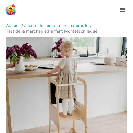
Aller
Rechercher
au
contenu
Accueil
Jouets des enfants en maternelle
Test de la marchepied enfant Montessori laqué