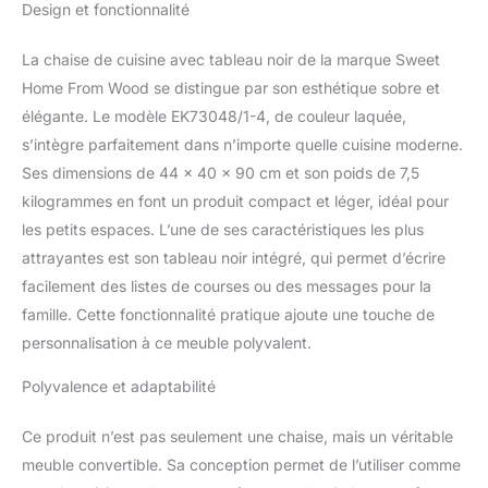
Design et fonctionnalité
3 niveaux de hauteur, ce
qui le rend adapté aux
enfants de 1 à 6 ans
La chaise de cuisine avec tableau noir de la marque Sweet
TOUR MONTESSORI
Home From Wood se distingue par son esthétique sobre et
POUR LES
élégante. Le modèle EK73048/1-4, de couleur laquée,
COMPÉTENCES DE VIE
s’intègre parfaitement dans n’importe quelle cuisine moderne.
PRATIQUES :
Encouragez
Ses dimensions de 44 x 40 x 90 cm et son poids de 7,5
l'indépendance de votre
kilogrammes en font un produit compact et léger, idéal pour
enfant en utilisant la tour
les petits espaces. L’une de ses caractéristiques les plus
de cuisine pour cuisiner,
attrayantes est son tableau noir intégré, qui permet d’écrire
nettoyer, se laver les
mains et se brosser les
facilement des listes de courses ou des messages pour la
dents. Elle favorise
famille. Cette fonctionnalité pratique ajoute une touche de
l'accessibilité, la liberté
personnalisation à ce meuble polyvalent.
de mouvement et
l'autonomi DÉVELOPPE
Polyvalence et adaptabilité
LES COMPÉTENCES
MOTRICES : Le
Ce produit n’est pas seulement une chaise, mais un véritable
marchepied pour tout-
meuble convertible. Sa conception permet de l’utiliser comme
petits améliore à la fois la