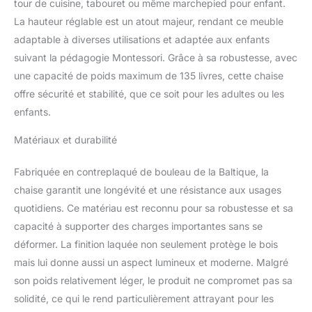
motricité fine et la
tour de cuisine, tabouret ou même marchepied pour enfant.
motricité globale grâce à
La hauteur réglable est un atout majeur, rendant ce meuble
des activités comme le
adaptable à diverses utilisations et adaptée aux enfants
lavage, le tri, le mélange,
suivant la pédagogie Montessori. Grâce à sa robustesse, avec
la découpe et le
pétrissage de la pâte
une capacité de poids maximum de 135 livres, cette chaise
MOMENTS DE QUALITÉ
offre sécurité et stabilité, que ce soit pour les adultes ou les
ENSEMBLE :
enfants.
Transformez les tâches
quotidiennes comme la
Matériaux et durabilité
préparation du dîner ou
la vaisselle en moments
Fabriquée en contreplaqué de bouleau de la Baltique, la
de partage. Cette tour
chaise garantit une longévité et une résistance aux usages
pour enfants améliore la
résolution de problèmes,
quotidiens. Ce matériau est reconnu pour sa robustesse et sa
encourage le jeu libre et
capacité à supporter des charges importantes sans se
renforce la confiance en
déformer. La finition laquée non seulement protège le bois
soi SÉCURITÉ AVANT
mais lui donne aussi un aspect lumineux et moderne. Malgré
TOUT : Avec la solide
tour de cuisine
son poids relativement léger, le produit ne compromet pas sa
Montessori pour tout-
solidité, ce qui le rend particulièrement attrayant pour les
petit, vous pouvez vous