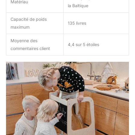
Matériau
: Idéal comme cadeau de
la Baltique
Noël pour enfants,
cadeau de premier
Capacité de poids
anniversaire, cadeau de
135 livres
maximum
Baby Shower ou pour
Hanouka — une
Moyenne des
excellente idée qui allie
4,4 sur 5 étoiles
plaisir, apprentissage et
commentaires client
praticité