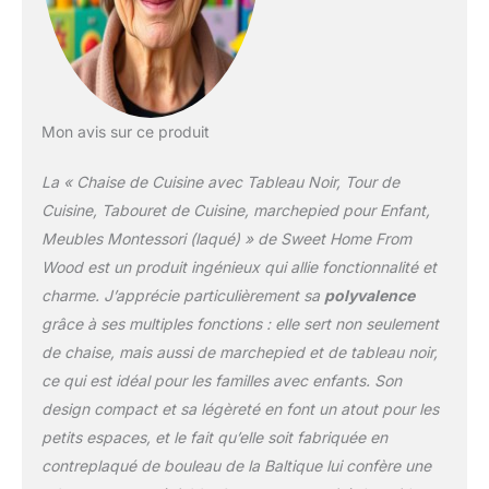
de cuisine pour cuisiner,
nettoyer, se laver les
mains et se brosser les
dents. Elle favorise
l'accessibilité, la liberté
de mouvement et
Mon avis sur ce produit
l'autonomi DÉVELOPPE
LES COMPÉTENCES
La « Chaise de Cuisine avec Tableau Noir, Tour de
MOTRICES : Le
Cuisine, Tabouret de Cuisine, marchepied pour Enfant,
marchepied pour tout-
Meubles Montessori (laqué) » de Sweet Home From
petits améliore à la fois la
Wood est un produit ingénieux qui allie fonctionnalité et
motricité fine et la
motricité globale grâce à
charme. J’apprécie particulièrement sa
polyvalence
des activités comme le
grâce à ses multiples fonctions : elle sert non seulement
lavage, le tri, le mélange,
de chaise, mais aussi de marchepied et de tableau noir,
la découpe et le
ce qui est idéal pour les familles avec enfants. Son
pétrissage de la pâte
MOMENTS DE QUALITÉ
design compact et sa légèreté en font un atout pour les
ENSEMBLE :
petits espaces, et le fait qu’elle soit fabriquée en
Transformez les tâches
contreplaqué de bouleau de la Baltique lui confère une
quotidiennes comme la