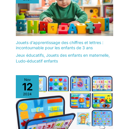
Jouets d’apprentissage des chiffres et lettres :
incontournable pour les enfants de 3 ans
Jeux éducatifs
,
Jouets des enfants en maternelle
,
Ludo-éducatif enfants
Nov
12
2024