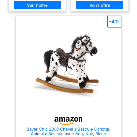
PROTECTION ET CONFORT :
tout en lui permettant d'exercer
l'animal à bascule avec 2
son équilibre et de renforcer
poignées et 2 repose-pieds
ses muscles de façon ludique
assure la sécurité nécessaire
Sécurité absolue : Jouet
pendant son utilisation ; Il est
particulièrement sûr grâce à la
-4%
rembourré de fibres douces
ceinture de sécurité du siège
pour un confort optimal JOUET
pour enfant, à la large structure
ÉVOLUTIF : l'animal basculant
en bois et aux poignées solides
en bois massif et peluche
Gage de qualité : Doudou très
grandit avec votre petit
doux en 100% polyester sur une
bout'chou jusqu'à l'âge de 6
structure en bois massif,
ans ; ce mouton en peluche peut
Entretien facile : nettoyage de la
supporter jusqu'à 30 kg
surface à l'eau et au savon
CERTIFIÉ ET DURABLE : le jouet
Contenu de la livraison : 1 x
à bascule est fabriqué avec des
Nattou Animal à Bascule
matériaux de qualité supérieure
Éléphant Teddy, Collection :
pour durer des années et
Lapidou, Composition :
résister même aux tout-petits ;
Polyester, Dimensions : Environ
Conforme à la norme
60 cm, Couleur : Beige (Ecru),
européenne de sécurité EN 71-
544009
1:2014 SPÉCIFICATIONS :
Dimensions : L 64,5 x P 28 x H
46 cm, hauteur d'assise 34 cm ;
Matières : bois massif et
peluche douce ; Convient aux
enfant à partir de 18 mois
Bayer Chic 2000 Cheval à Bascule Carlotta,
Animal à Bascule avec Son, Noir, Blanc