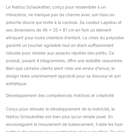
renforcer ses muscles de
Le Nattou Schaukeltier, conçu pour ressembler à un
façon ludique Sécurité
rhinocéros, ne manque pas de charme avec son tissu en
absolue : Jouet
particulièrement sûr
peluche douce qui invite à la caresse. Sa couleur Lapidou et
grâce à la ceinture de
ses dimensions de 46 x 35 x 61 cm en font un élément
sécurité du siège pour
attrayant pour toute chambre d’enfant. Le choix du polyester
enfant, à la large
garantit un toucher agréable tout en étant suffisamment
structure en bois et aux
poignées solides
robuste pour résister aux assauts répétés des petits. Ce
Contenu de la livraison :
produit, pesant 4 kilogrammes, offre une stabilité rassurante.
1 x Nattou Animal à
Bien que certains clients aient noté une erreur d’envoi, le
Bascule Rhinocéros
design reste unanimement apprécié pour sa douceur et son
Teddy, Collection :
Lapidou, Composition :
esthétique.
Polyester, Dimensions :
Environ 60 cm, Couleur :
Développement des compétences motrices et créativité
Taupe, 544023
Conçu pour stimuler le développement de la motricité, le
Nattou Schaukeltier est bien plus qu’un simple jouet. En
encourageant le mouvement de balancement, il aide les tout-
petits à développer leur coordination et leur équilibre. De plus,