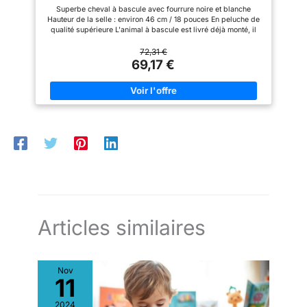
Superbe cheval à bascule avec fourrure noire et blanche
Hauteur de la selle : environ 46 cm / 18 pouces En peluche de
qualité supérieure L'animal à bascule est livré déjà monté, il
suffit de fixer les poignées et le dispositif à bascule
Dimensions de l'article : 75 x 30 x 71 cm, poids : 3,8 kg
72,31 €
69,17 €
Articles similaires
Nov
11
2024