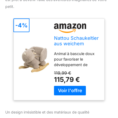
petit.
-4%
Nattou Schaukeltier
aus weichem
Teddy-Stoff,
Animal à bascule doux
Schaukeltier
pour favoriser le
Nashorn, INKL.
développement de
Sicherheitsgurt,
l'enfant de manière
Fröhliches Hin- und
119,99 €
ludique, Cadeau idéal
Herschaukeln, Ca.
115,79 €
pour un premier
60 cm, Lapidou,
anniversaire, Adapté de
Polyester/Holz,
10 à 36 mois Va-et-vient
Taupe
du jouet à bascule pour
apaiser l’enfant tout en
lui permettant d'exercer
Un design irrésistible et des matériaux de qualité
son équilibre et de