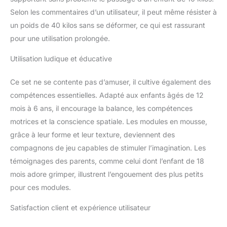
sans danger pour les
Selon les commentaires d’un utilisateur, il peut même résister à
enfants. Fabrication :
un poids de 40 kilos sans se déformer, ce qui est rassurant
fièrement fabriqué en
pour une utilisation prolongée.
Lettonie, un pays de
l'UE, notre équipement
Utilisation ludique et éducative
de jeu doux est fabriqué
avec précision – fabriqué
Ce set ne se contente pas d’amuser, il cultive également des
en mousse PE et
recouvert de cuir
compétences essentielles. Adapté aux enfants âgés de 12
végétalien (PVC).
mois à 6 ans, il encourage la balance, les compétences
motrices et la conscience spatiale. Les modules en mousse,
grâce à leur forme et leur texture, deviennent des
compagnons de jeu capables de stimuler l’imagination. Les
témoignages des parents, comme celui dont l’enfant de 18
mois adore grimper, illustrent l’engouement des plus petits
pour ces modules.
Satisfaction client et expérience utilisateur