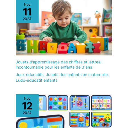
Nov
11
2024
Jouets d’apprentissage des chiffres et lettres :
incontournable pour les enfants de 3 ans
Jeux éducatifs
,
Jouets des enfants en maternelle
,
Ludo-éducatif enfants
Nov
12
2024