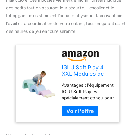
des petits tout en assurant leur sécurité. L’escalier et le
toboggan inclus stimulent l’activité physique, favorisant ainsi
l’éveil et la coordination de votre enfant, tout en garantissant
des heures de jeu en toute sérénité.
IGLU Soft Play 4
XXL Modules de
Motricité Modules
Avantages : l'équipement
en Mousse Escalier
IGLU Soft Play est
Toboggan
spécialement conçu pour
(Rainbow)
développer la motricité
des enfants, améliorer
l'équilibre et promouvoir
la conscience spatiale,
tout en offrant une