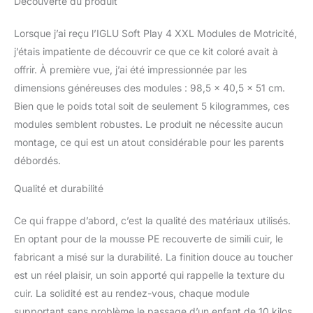
Découverte du produit
expérience de jeu
amusante et attrayante.
Qualité : nos produits
Lorsque j’ai reçu l’IGLU Soft Play 4 XXL Modules de Motricité,
répondent aux normes
j’étais impatiente de découvrir ce que ce kit coloré avait à
de qualité les plus
offrir. À première vue, j’ai été impressionnée par les
élevées. Chaque étape,
dimensions généreuses des modules : 98,5 x 40,5 x 51 cm.
de la production de
mousse à la couture, est
Bien que le poids total soit de seulement 5 kilogrammes, ces
soigneusement vérifiée
modules semblent robustes. Le produit ne nécessite aucun
pour garantir un savoir-
montage, ce qui est un atout considérable pour les parents
faire supérieur. Nous
débordés.
utilisons les meilleurs
matériaux, assurant
Qualité et durabilité
durabilité et longévité.
Certifié : notre produit
Ce qui frappe d’abord, c’est la qualité des matériaux utilisés.
est certifié conforme aux
normes de sécurité
En optant pour de la mousse PE recouverte de simili cuir, le
américaines et
fabricant a misé sur la durabilité. La finition douce au toucher
européennes,
est un réel plaisir, un soin apporté qui rappelle la texture du
garantissant qu'il est
cuir. La solidité est au rendez-vous, chaque module
exempt de substances
nocives, ce qui le rend
supportant sans problème le passage d’un enfant de 10 kilos.