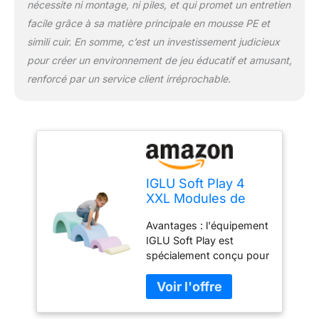
nécessite ni montage, ni piles, et qui promet un entretien
facile grâce à sa matière principale en mousse PE et
simili cuir. En somme, c’est un investissement judicieux
pour créer un environnement de jeu éducatif et amusant,
renforcé par un service client irréprochable.
IGLU Soft Play 4
XXL Modules de
Motricité Modules
Avantages : l'équipement
en Mousse Escalier
IGLU Soft Play est
Toboggan
spécialement conçu pour
(Rainbow)
développer la motricité
des enfants, améliorer
l'équilibre et promouvoir
la conscience spatiale,