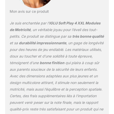
durabilité et longévité.
Certifié : notre produit
est certifié conforme aux
Mon avis sur ce produit
normes de sécurité
américaines et
Je suis enchantée par l’
IGLU Soft Play 4 XXL Modules
européennes,
de Motricité
, un véritable joyau pour l’éveil des tout-
garantissant qu'il est
petits. Ce produit se distingue par sa
très bonne qualité
exempt de substances
et sa
durabilité impressionnante
, un gage de longévité
nocives, ce qui le rend
sans danger pour les
pour des heures de jeu endiablé. Les matériaux utilisés,
enfants. Fabrication :
doux au toucher et d’une solidité à toute épreuve,
fièrement fabriqué en
témoignent d’une
bonne finition
qui plaira à coup sûr
Lettonie, un pays de
aux parents soucieux de la sécurité de leurs enfants.
l'UE, notre équipement
de jeu doux est fabriqué
Avec des dimensions adaptées aux plus jeunes et un
avec précision – fabriqué
design multicolore attirant, il stimule non seulement la
en mousse PE et
motricité, mais aussi l’
équilibre
et la
perception spatiale
.
recouvert de cuir
Certes, des frais supplémentaires liés à l’importation
végétalien (PVC).
peuvent venir peser sur la note finale, mais le rapport
qualité-prix reste très satisfaisant pour un produit qui ne