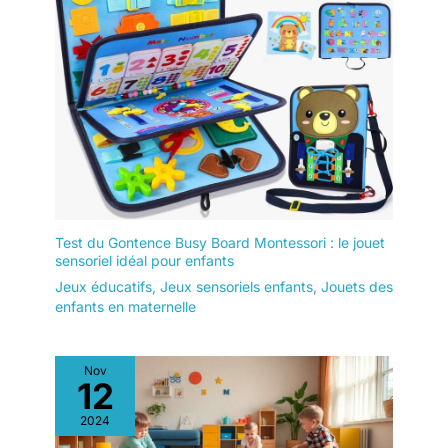
Test du Gontence Busy Board Montessori : le jouet
sensoriel idéal pour enfants
Jeux éducatifs
,
Jeux sensoriels enfants
,
Jouets des
enfants en maternelle
Nov
12
2024