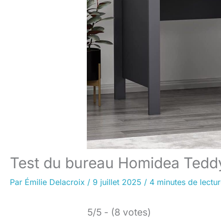
Test du bureau Homidea Teddy 
Par
Émilie Delacroix
/
9 juillet 2025
/
4 minutes de lectu
5/5 - (8 votes)