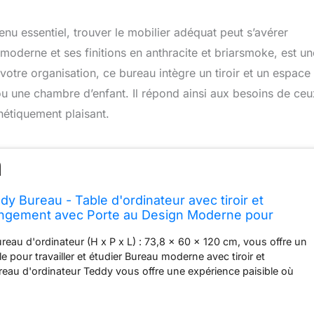
nu essentiel, trouver le mobilier adéquat peut s’avérer
erne et ses finitions en anthracite et briarsmoke, est un
votre organisation, ce bureau intègre un tiroir et un espace
u une chambre d’enfant. Il répond ainsi aux besoins de ceu
thétiquement plaisant.
 Bureau - Table d'ordinateur avec tiroir et
ngement avec Porte au Design Moderne pour
cile ou Chambre d'enfant (Antrachite/Briarsmoke)
eau d'ordinateur (H x P x L) : 73,8 x 60 x 120 cm, vous offre un
 pour travailler et étudier Bureau moderne avec tiroir et
reau d'ordinateur Teddy vous offre une expérience paisible où
 la maison ou au bureau. Les panneaux de particules conçus lui
ucture solide ainsi qu'une belle apparence. Avec l'étagère de