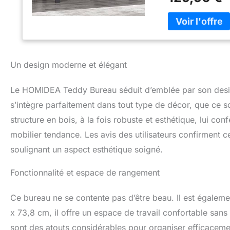
rangement avec po
votre boîtier d'or
permet à vos jam
agréable pour vou
d'étude pour les 
n'importe quelle 
Un design moderne et élégant
jusqu'à 20 kg Piè
bureau, chambre à
bureau. Peut être
Le HOMIDEA Teddy Bureau séduit d’emblée par son design
bureau de jeu, bur
s’intègre parfaitement dans tout type de décor, que ce 
travail
structure en bois, à la fois robuste et esthétique, lui c
mobilier tendance. Les avis des utilisateurs confirment cet 
soulignant un aspect esthétique soigné.
Fonctionnalité et espace de rangement
Ce bureau ne se contente pas d’être beau. Il est égale
x 73,8 cm, il offre un espace de travail confortable sans
sont des atouts considérables pour organiser efficacemen