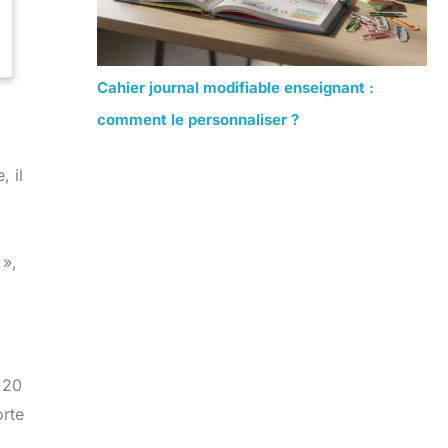
Cahier journal modifiable enseignant :
comment le personnaliser ?
 il
 »,
120
orte