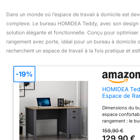
Dans un monde où l’espace de travail à domicile est deve
complexe. Le bureau HOMIDEA Teddy, avec son design mod
solution élégante et fonctionnelle. Conçu pour optimiser 
rangement avec porte, idéal pour un bureau à domicile o
recherchent un espace de travail à la fois pratique et es
-19%
HOMIDEA Teddy
Espace de Ra
Bureau à Domi
Dimensions du bur
espace confortable
rangement : le bu
que vous soyez à
159,90 €
confèrent une str
129,90 €