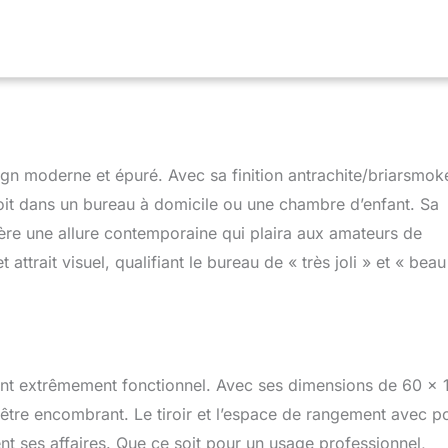
rte et tiroir sous le bureau, vous pouvez facilement organiser
dinateur et vos accessoires. Poste de travail : la hauteur de 72 cm
bes de bouger confortablement. Ce bureau vous offre un espace
s concentrer sur le travail. Peut également servir de bureau
enfants en apprentissage à distance. Fonctionnel et adapté à
pièce. Unité de rangement sous le bureau, le bureau supporte
ce et fonction applicables : bureau d'ordinateur – Convient pour
 coucher, salon, salle de jeux, cuisine, chambre d'enfant,
 utilisé comme bureau d'ordinateur, table d'apprentissage,
 moderne et épuré. Avec sa finition antrachite/briarsmoke,
eau de jeu sur PC, table de travail, bureau à domicile, stations de
soit dans un bureau à domicile ou une chambre d’enfant. Sa
onfère une allure contemporaine qui plaira aux amateurs de
attrait visuel, qualifiant le bureau de « très joli » et « beau
ment extrêmement fonctionnel. Avec ses dimensions de 60 x 
 être encombrant. Le tiroir et l’espace de rangement avec p
t ses affaires. Que ce soit pour un usage professionnel,