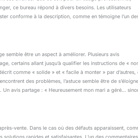
ger, ce bureau répond à divers besoins. Les utilisateurs
rester conforme à la description, comme en témoigne l’un de
age semble être un aspect à améliorer. Plusieurs avis
ge, certains allant jusqu’à qualifier les instructions de « no
crit comme « solide » et « facile à monter » par d’autres,
rencontrent des problèmes, l’astuce semble être de s’éloign
ion. Un avis partage : « Heureusement mon mari a géré… sinon
ice après-vente. Dans le cas où des défauts apparaissent, co
s solutions rapides et satisfaisantes. L’un des commentaire