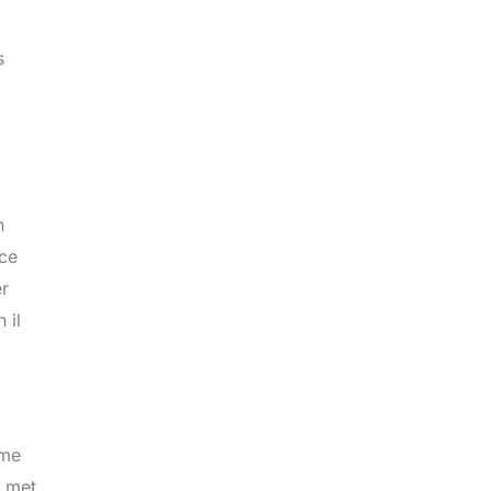
s
n
 ce
er
 il
mme
s met