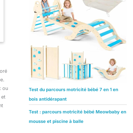
loré
ue.
x ou
Test du parcours motricité bébé 7 en 1 en
 et
bois antidérapant
nt
Test : parcours motricité bébé Meowbaby en
mousse et piscine à balle