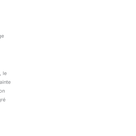
ge
 le
ainte
ion
gré