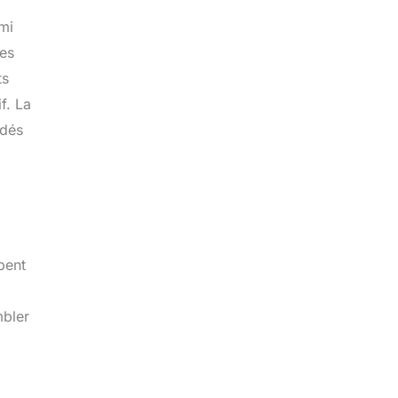
mi
ses
ts
f. La
ndés
pent
mbler