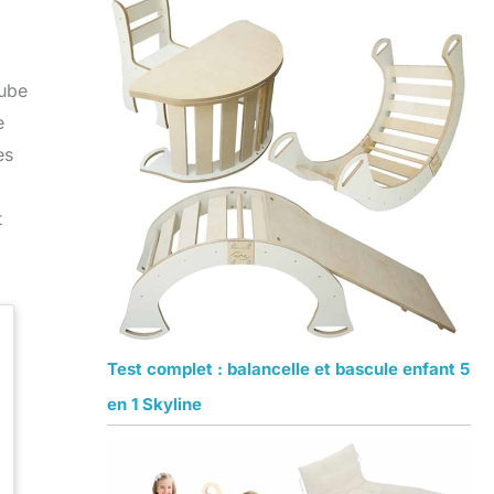
Cube
e
es
t
Test complet : balancelle et bascule enfant 5
en 1 Skyline