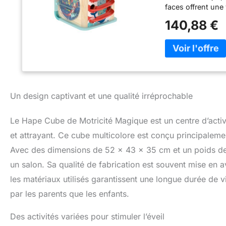
faces offrent une 
engrenages et des
140,88 €
et leurs capacités
amovibles du cub
jeu variée qui sti
soit en résolvant
à travers le labyr
Apprentissage Am
et plus et offre d
Un design captivant et une qualité irréprochable
motricité fine, d
l'imagination. C'
Le Hape Cube de Motricité Magique est un centre d’activi
jouet pour un enf
qualité de ses jou
et attrayant. Ce cube multicolore est conçu principalement
à une utilisation 
Avec des dimensions de 52 x 43 x 35 cm et un poids de 5
de génération en 
un salon. Sa qualité de fabrication est souvent mise en ava
l'éveil et l'appre
bois et jeux éduc
les matériaux utilisés garantissent une longue durée de v
l'esprit d'initiat
par les parents que les enfants.
nous créons avec
adorent jouer en
Des activités variées pour stimuler l’éveil