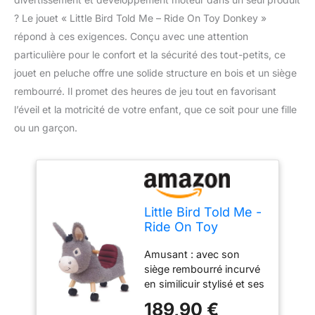
? Le jouet « Little Bird Told Me – Ride On Toy Donkey »
répond à ces exigences. Conçu avec une attention
particulière pour le confort et la sécurité des tout-petits, ce
jouet en peluche offre une solide structure en bois et un siège
rembourré. Il promet des heures de jeu tout en favorisant
l’éveil et la motricité de votre enfant, que ce soit pour une fille
ou un garçon.
Little Bird Told Me -
Ride On Toy
Donkey for 1 Year
Amusant : avec son
Old Kids Toddler
siège rembourré incurvé
Toys for Girls &
en similicuir stylisé et ses
Boys Soft Animal
roulettes
Toy Strong Wooden
189,90 €
multidirectionnelles,