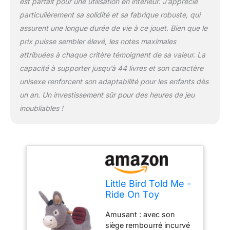
est parfait pour une utilisation en intérieur. J’apprécie
tissus texturés luxueux
et les plis dans ses
particulièrement sa solidité et sa fabrique robuste, qui
oreilles offrent une
assurent une longue durée de vie à ce jouet. Bien que le
stimulation auditive et
prix puisse sembler élevé, les notes maximales
tactile pour les jeunes
attribuées à chaque critère témoignent de sa valeur. La
enfants. Sûr et robuste :
ce curseur de pied au sol
capacité à supporter jusqu’à 44 livres et son caractère
dispose d'un cadre en
unisexe renforcent son adaptabilité pour les enfants dès
bois massif robuste,
un an. Un investissement sûr pour des heures de jeu
pour garantir longévité et
inoubliables !
durabilité. Les poignées
en bois, un siège
rembourré incurvé et un
corps en peluche
légèrement rembourré
offrent à la fois soutien et
confort pour les tout-
Little Bird Told Me -
petits et les jeunes
Ride On Toy
cyclistes. Excellent
Donkey for 1 Year
cadeau : le jouet
Amusant : avec son
Old Kids Toddler
Bojangles Donkey Ride
siège rembourré incurvé
Toys for Girls &
On est livré dans une