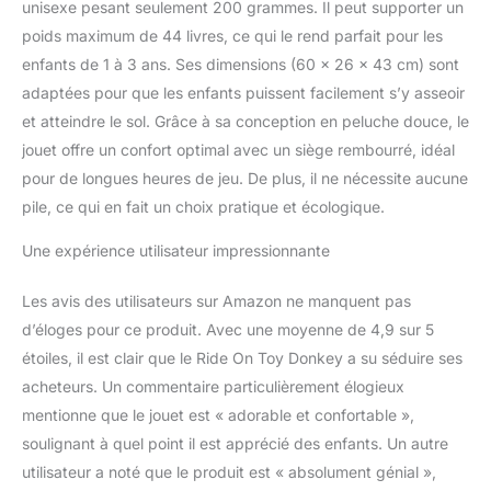
unisexe pesant seulement 200 grammes. Il peut supporter un
complète le confort de
votre tout-petit.
poids maximum de 44 livres, ce qui le rend parfait pour les
Développement :
enfants de 1 à 3 ans. Ses dimensions (60 x 26 x 43 cm) sont
recommandé pour les
adaptées pour que les enfants puissent facilement s’y asseoir
tout-petits âgés de 12
et atteindre le sol. Grâce à sa conception en peluche douce, le
mois et plus. Encourage
jouet offre un confort optimal avec un siège rembourré, idéal
l'imagination et aide les
tout-petits à développer
pour de longues heures de jeu. De plus, il ne nécessite aucune
la force, l'équilibre, la
pile, ce qui en fait un choix pratique et écologique.
coordination et la
conscience spatiale. Les
Une expérience utilisateur impressionnante
tissus texturés luxueux
et les plis dans ses
Les avis des utilisateurs sur Amazon ne manquent pas
oreilles offrent une
d’éloges pour ce produit. Avec une moyenne de 4,9 sur 5
stimulation auditive et
tactile pour les jeunes
étoiles, il est clair que le Ride On Toy Donkey a su séduire ses
enfants. Sûr et robuste :
acheteurs. Un commentaire particulièrement élogieux
ce curseur de pied au sol
mentionne que le jouet est « adorable et confortable »,
dispose d'un cadre en
soulignant à quel point il est apprécié des enfants. Un autre
bois massif robuste,
utilisateur a noté que le produit est « absolument génial »,
pour garantir longévité et