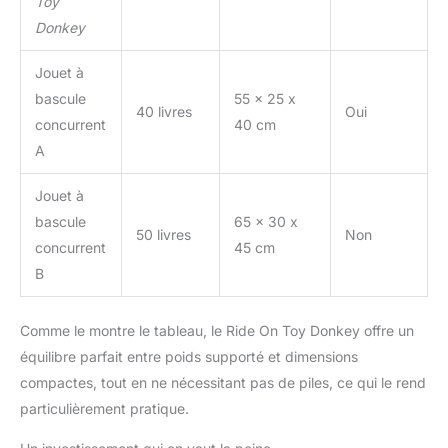
Toy
Marque britannique :
Donkey
Little Bird Told Me est
une équipe de
Jouet à
spécialistes britanniques
bascule
55 x 25 x
des jouets basée dans le
40 livres
Oui
West Yorkshire. Notre
concurrent
40 cm
gamme se compose de
A
jouets d'activité
traditionnels et durables,
Jouet à
conçus pour capturer le
bascule
65 x 30 x
cœur et l'imagination des
50 livres
Non
concurrent
45 cm
bébés, des tout-petits et
des enfants, tout en
B
encourageant le jeu libre
exploratif.
Comme le montre le tableau, le Ride On Toy Donkey offre un
équilibre parfait entre poids supporté et dimensions
compactes, tout en ne nécessitant pas de piles, ce qui le rend
particulièrement pratique.