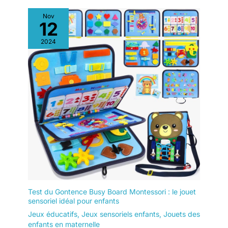
Nov
12
2024
Test du Gontence Busy Board Montessori : le jouet
sensoriel idéal pour enfants
Jeux éducatifs
,
Jeux sensoriels enfants
,
Jouets des
enfants en maternelle