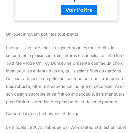
Frame Baby Gift
Bojangles l'âne offre une
Padded Seat Indoor
conduite amusante et
Nursery Play
conviviale. Il trompe
facilement sur les sols
lisses et durs, ce qui en
Un jouet innovant pour les tout-petits
fait un jouet idéal pour
les petits garçons et les
Lorsqu’il s’agit de choisir un jouet pour les tout-petits, la
filles. Avec son sourire
attachant et ses jolies
sécurité et le plaisir sont des critères essentiels. Le Little Bird
oreilles collantes,
Told Me – Ride On Toy Donkey se présente comme un choix
Bojangles deviendra l'ami
idéal pour les enfants d’un an, qu’ils soient filles ou garçons.
préféré de votre tout-
Ce jouet à bascule en peluche, soutenu par une structure en
petit. Confort : le siège
bois robuste, offre une expérience ludique et sécurisée. Avec
rembourré incurvé en
peluche est spécialement
son design adorable et sa finition impeccable, il ne manquera
conçu pour offrir confort
pas d’attirer l’attention des plus petits et de leurs parents.
et soutien aux tout-
petits pour s'asseoir et
Caractéristiques techniques et design
profiter tout en
conduisant. Un corps
Le modèle LB3073, fabriqué par WordUnited Ltd, est un jouet
légèrement rembourré