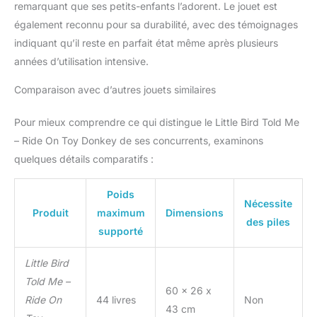
durabilité. Les poignées
remarquant que ses petits-enfants l’adorent. Le jouet est
en bois, un siège
également reconnu pour sa durabilité, avec des témoignages
rembourré incurvé et un
indiquant qu’il reste en parfait état même après plusieurs
corps en peluche
années d’utilisation intensive.
légèrement rembourré
offrent à la fois soutien et
Comparaison avec d’autres jouets similaires
confort pour les tout-
petits et les jeunes
cyclistes. Excellent
Pour mieux comprendre ce qui distingue le Little Bird Told Me
cadeau : le jouet
– Ride On Toy Donkey de ses concurrents, examinons
Bojangles Donkey Ride
quelques détails comparatifs :
On est livré dans une
jolie boîte de
Poids
présentation avec une
Nécessite
poignée de transport, ce
Produit
maximum
Dimensions
des piles
qui en fait un cadeau
supporté
attentionné, que ce soit
pour un premier
Little Bird
anniversaire, pour Noël
Told Me –
ou une occasion
60 x 26 x
Ride On
44 livres
Non
spéciale. Ou simplement
43 cm
pour dire « Je t'aime ».