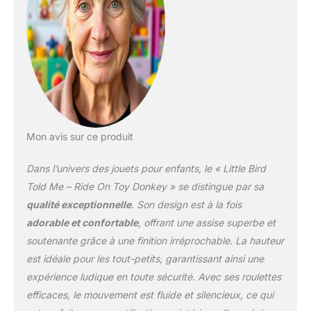
préféré de votre tout-
petit. Confort : le siège
rembourré incurvé en
peluche est spécialement
conçu pour offrir confort
et soutien aux tout-
petits pour s'asseoir et
profiter tout en
conduisant. Un corps
Mon avis sur ce produit
légèrement rembourré
complète le confort de
Dans l’univers des jouets pour enfants, le « Little Bird
votre tout-petit.
Développement :
Told Me – Ride On Toy Donkey » se distingue par sa
recommandé pour les
qualité exceptionnelle
. Son design est à la fois
tout-petits âgés de 12
adorable et confortable
, offrant une assise superbe et
mois et plus. Encourage
soutenante grâce à une finition irréprochable. La hauteur
l'imagination et aide les
tout-petits à développer
est idéale pour les tout-petits, garantissant ainsi une
la force, l'équilibre, la
expérience ludique en toute sécurité. Avec ses roulettes
coordination et la
efficaces, le mouvement est fluide et silencieux, ce qui
conscience spatiale. Les