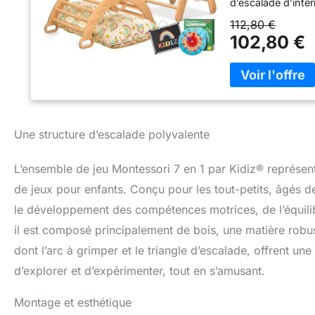
d’escalade d’intér
seul. Tous les él
112,80 €
compacte et stimul
102,80 €
véritable multi-t
D’APPRENTISSAGE
tableau en ardois
enfants puissent 
d'apprentissage f
résultats durable
Une structure d’escalade polyvalente
STABLE – SÛR PO
supporter jusqu’à
dissimulées, bords
L’ensemble de jeu Montessori 7 en 1 par Kidiz® représe
sécurité maximal
de jeux pour enfants. Conçu pour les tout-petits, âgés de
offre une stabilit
le développement des compétences motrices, de l’équilib
aventuriers. INC
les enfants peuven
il est composé principalement de bois, une matière robus
livre ou se détend
dont l’arc à grimper et le triangle d’escalade, offrent u
un mélange équilib
fonctionnalité. Par
d’explorer et d’expérimenter, tout en s’amusant.
Dimensions approx
également dans le
Montage et esthétique
de place. Que ce 