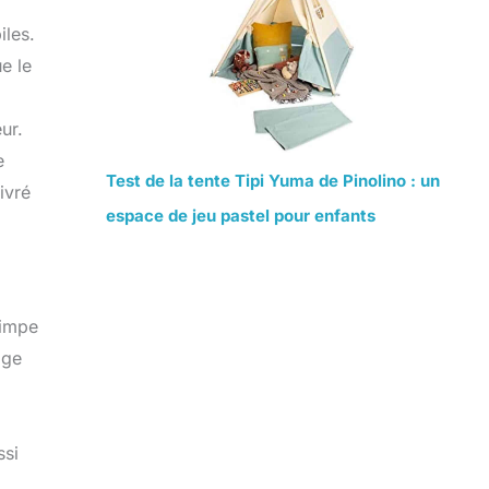
iles.
e le
ur.
e
Test de la tente Tipi Yuma de Pinolino : un
ivré
espace de jeu pastel pour enfants
rimpe
age
ssi