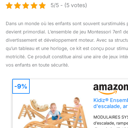
5/5 - (5 votes)
Dans un monde où les enfants sont souvent surstimulés pa
devient primordial. L’ensemble de jeu Montessori 7en1 d
divertissement et développement moteur. Avec sa structu
qu’un tableau et une horloge, ce kit est conçu pour stimul
motricité. Ce produit constitue ainsi une aire de jeux i
vos enfants en toute sécurité.
-9%
Kidiz® Ensemb
d'escalade, ar
incluant couss
MODULAIRES SYS
jeux d'intérie
d’escalade, rampe