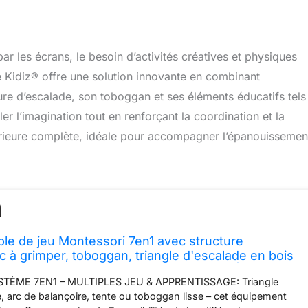
r les écrans, le besoin d’activités créatives et physiques
e Kidiz® offre une solution innovante en combinant
re d’escalade, son toboggan et ses éléments éducatifs tels
er l’imagination tout en renforçant la coordination et la
ntérieure complète, idéale pour accompagner l’épanouissemen
le de jeu Montessori 7en1 avec structure
c à grimper, toboggan, triangle d'escalade en bois
ins, tableau et horloge d'apprentissage | Aire de
TÈME 7EN1 – MULTIPLES JEU & APPRENTISSAGE: Triangle
ur
, arc de balançoire, tente ou toboggan lisse – cet équipement