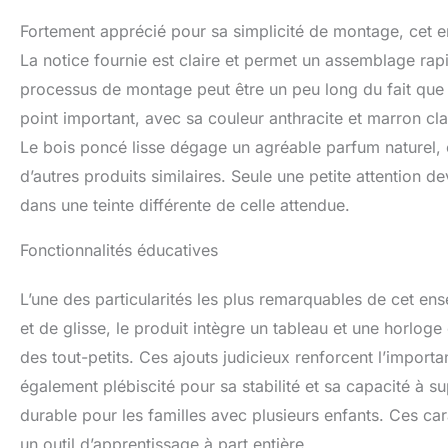
l'échelle d'escal
Fortement apprécié pour sa simplicité de montage, cet en
environnement d
La notice fournie est claire et permet un assemblage rapi
processus de montage peut être un peu long du fait que l
point important, avec sa couleur anthracite et marron cla
Le bois poncé lisse dégage un agréable parfum naturel,
d’autres produits similaires. Seule une petite attention 
dans une teinte différente de celle attendue.
Fonctionnalités éducatives
L’une des particularités les plus remarquables de cet e
et de glisse, le produit intègre un tableau et une horloge
des tout-petits. Ces ajouts judicieux renforcent l’import
également plébiscité pour sa stabilité et sa capacité à su
durable pour les familles avec plusieurs enfants. Ces car
un outil d’apprentissage à part entière.