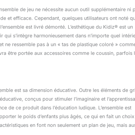
ade KIDIZ s'intègre harmonieusement dans n'importe quel
semble de jeu ne nécessite aucun outil supplémentaire ni p
omestique.
de et efficace. Cependant, quelques utilisateurs ont noté qu
’ensemble est livré démonté. L’esthétique du Kidiz® est un
ir qui s’intègre harmonieusement dans n’importe quel intérie
 et ne ressemble pas à un « tas de plastique coloré » comm
devra être portée aux accessoires comme le coussin, parfois l
nsemble est sa dimension éducative. Outre les éléments de g
 éducative, conçus pour stimuler l’imaginaire et l’apprentiss
ance de ce produit dans l’éducation ludique. L’ensemble est
pporter le poids d’enfants plus âgés, ce qui en fait un choix
actéristiques en font non seulement un plan de jeu, mais au