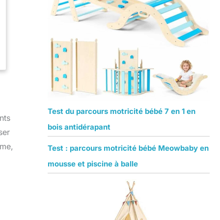
Test du parcours motricité bébé 7 en 1 en
nts
bois antidérapant
ser
ême,
Test : parcours motricité bébé Meowbaby en
mousse et piscine à balle