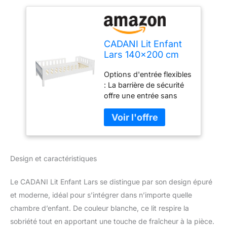
CADANI Lit Enfant
Lars 140x200 cm
Blanc, Barriere de
Options d'entrée flexibles
securite Amovible,
: La barrière de sécurité
Lit d'adolescent
offre une entrée sans
Transformable en lit
porte ou peut être
Junior, Design
complètement retirée
Montessori, 2
pour adapter l'accès
entrées, Bois
individuellement. Deux
Massif, sommier à
tiroirs : Offre un espace
Lattes Inclus
Design et caractéristiques
de rangement
supplémentaire pour les
draps, les jouets et
Le CADANI Lit Enfant Lars se distingue par son design épuré
d'autres objets
et moderne, idéal pour s’intégrer dans n’importe quelle
importants afin de
chambre d’enfant. De couleur blanche, ce lit respire la
maintenir la chambre
sobriété tout en apportant une touche de fraîcheur à la pièce.
propre et organisée.