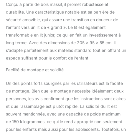
Construction robuste :
Conçu à partir de bois massif, il promet robustesse et
Fabriqué à partir de
durabilité. Une caractéristique notable est sa barrière de
matériaux de haute
sécurité amovible, qui assure une transition en douceur de
qualité pour garantir la
l’enfant vers un lit de « grand ». Le lit est également
durabilité et la sécurité de
votre enfant. Fabriqué
transformable en lit junior, ce qui en fait un investissement à
dans l'UE : Fabriqué avec
long terme. Avec des dimensions de 205 x 95 x 55 cm, il
amour dans une petite
s’adapte parfaitement aux matelas standard tout en offrant un
entreprise au sein de
espace suffisant pour le confort de l’enfant.
l'UE. Une attention
particulière est portée à
Facilité de montage et solidité
la gestion forestière
durable. Dimensions :
Un des points forts soulignés par les utilisateurs est la facilité
Les dimensions
intérieures pour le
de montage. Bien que le montage nécessite idéalement deux
matelas sont de
personnes, les avis confirment que les instructions sont claires
140x200 cm, tandis que
et que l’assemblage est plutôt rapide. La solidité du lit est
les dimensions
souvent mentionnée, avec une capacité de poids maximum
extérieures sont
d'environ 205x145x55
de 150 kilogrammes, ce qui le rend approprié non seulement
cm.
pour les enfants mais aussi pour les adolescents. Toutefois, un