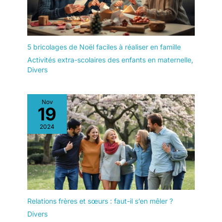
5 bricolages de Noël faciles à réaliser en famille
Activités extra-scolaires des enfants en maternelle
,
Divers
Nov
19
2024
Relations frères et sœurs : faut-il s’en mêler ?
Divers