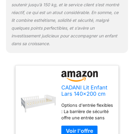
soutenir jusqu’à 150 kg, et le service client s’est montré
réactif, ce qui est un atout considérable. En somme, ce
lit combine esthétisme, solidité et sécurité, malgré
quelques points perfectibles, et s’avère un
investissement judicieux pour accompagner un enfant
dans sa croissance.
CADANI Lit Enfant
Lars 140x200 cm
Blanc, Barriere de
Options d'entrée flexibles
securite Amovible,
: La barrière de sécurité
Lit d'adolescent
offre une entrée sans
Transformable en lit
porte ou peut être
Junior, Design
complètement retirée
Montessori, 2