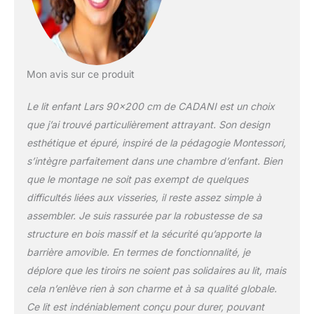
durabilité et la sécurité de
votre enfant. Fabriqué
dans l'UE : Fabriqué avec
amour dans une petite
entreprise au sein de
Mon avis sur ce produit
l'UE. Une attention
particulière est portée à
Le lit enfant Lars 90×200 cm de CADANI est un choix
la gestion forestière
que j’ai trouvé particulièrement attrayant. Son design
durable. Dimensions :
esthétique et épuré, inspiré de la pédagogie Montessori,
Les dimensions
s’intègre parfaitement dans une chambre d’enfant. Bien
intérieures pour le
matelas sont de
que le montage ne soit pas exempt de quelques
140x200 cm, tandis que
difficultés liées aux visseries, il reste assez simple à
les dimensions
assembler. Je suis rassurée par la robustesse de sa
extérieures sont
structure en bois massif et la sécurité qu’apporte la
d'environ 205x145x55
cm.
barrière amovible. En termes de fonctionnalité, je
déplore que les tiroirs ne soient pas solidaires au lit, mais
cela n’enlève rien à son charme et à sa qualité globale.
Ce lit est indéniablement conçu pour durer, pouvant