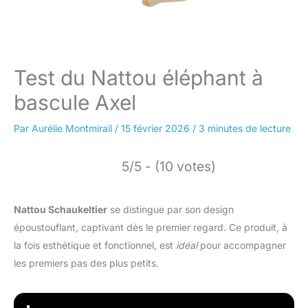
Test du Nattou éléphant à
bascule Axel
Par
Aurélie Montmirail
/
15 février 2026
/
3 minutes de lecture
5/5 - (10 votes)
Nattou Schaukeltier
se distingue par son design
époustouflant, captivant dès le premier regard. Ce produit, à
la fois esthétique et fonctionnel, est
idéal
pour accompagner
les premiers pas des plus petits.