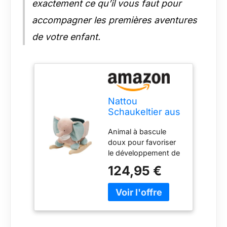
exactement ce qu’il vous faut pour
accompagner les premières aventures
de votre enfant.
Nattou
Schaukeltier aus
Polyester
Animal à bascule
(Frottee), Elefant
doux pour favoriser
Axel, 63 x 33 x
le développement de
45 cm, Luna und
l'enfant de manière
Axel, Grün/Beige
124,95 €
ludique, Cadeau idéal
pour un premier
anniversaire, Adapté
de 10 à 36 mois Va-
et-vient du jouet à