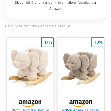
bascule pour apaiser
Disponibilité et prix à jour – informations fournies par
l’enfant tout en lui
Amazon
permettant d'exercer
son équilibre et de
renforcer ses
Découvrez d’autres éléphants à bascule
muscles de façon
ludique Sécurité
absolue : Jouet
particulièrement sûr
-17%
-18%
grâce à la ceinture de
sécurité du siège
pour enfant, à la large
structure en bois et
aux poignées solides
Gage de qualité :
Doudou très doux en
100% polyester sur
une structure en bois
massif, Entretien
facile : nettoyage de
la surface à l'eau et
au savon Contenu de
Nattou Animal à Bascule
Nattou Animal à Bascule