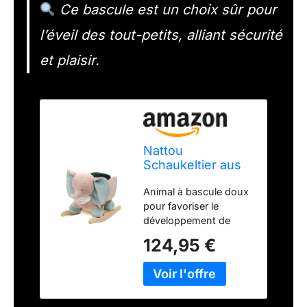
Ce bascule est un choix sûr pour
l’éveil des tout-petits, alliant sécurité
et plaisir.
Nattou
Schaukeltier aus
Polyester
Animal à bascule doux
(Frottee), Elefant
pour favoriser le
Axel, 63 x 33 x 45
développement de
cm, Luna und
l'enfant de manière
Axel, Grün/Beige
124,95 €
ludique, Cadeau idéal
pour un premier
anniversaire, Adapté de
10 à 36 mois Va-et-
vient du jouet à