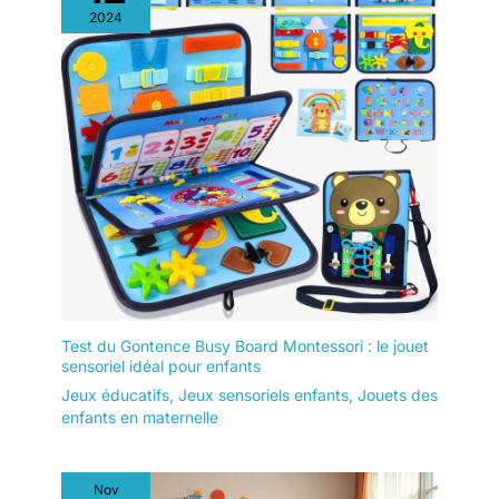
2024
Test du Gontence Busy Board Montessori : le jouet
sensoriel idéal pour enfants
Jeux éducatifs
,
Jeux sensoriels enfants
,
Jouets des
enfants en maternelle
Nov