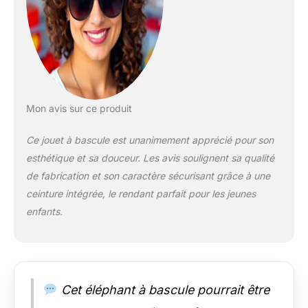
aux poignées solides
Gage de qualité :
Doudou très doux en
100% polyester sur
une structure en bois
massif, Entretien
facile : nettoyage de
la surface à l'eau et
Mon avis sur ce produit
au savon Contenu de
la livraison : 1 x
Ce jouet à bascule est unanimement apprécié pour son
Nattou Animal à
esthétique et sa douceur. Les avis soulignent sa qualité
Bascule Éléphant
de fabrication et son caractère sécurisant grâce à une
Axel, Collection :
Luna et Axel,
ceinture intégrée, le rendant parfait pour les jeunes
Composition : 100%
enfants.
Polyester (Tissu
éponge), Dimensions
: 63 x 33 x 45 cm,
Couleur : Vert/Beige,
748254
Cet éléphant à bascule pourrait être