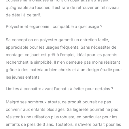
: 1 x Nattou Animal à
qu’agréable au toucher. Il est rare de retrouver un tel niveau
Bascule Éléphant Axel,
de détail à ce tarif.
Collection : Luna et
Axel, Composition :
Polyester et ergonomie : compatible à quel usage ?
100% Polyester (Tissu
éponge), Dimensions :
Sa conception en polyester garantit un entretien facile,
63 x 33 x 45 cm,
Couleur : Vert/Beige,
appréciable pour les usages fréquents. Sans nécessiter de
748254
montage, ce jouet est prêt à l’emploi, idéal pour les parents
recherchant la simplicité. Il n’en demeure pas moins résistant
grâce à des matériaux bien choisis et à un design étudié pour
les jeunes enfants.
Limites à connaître avant l’achat : à éviter pour certains ?
Malgré ses nombreux atouts, ce produit pourrait ne pas
convenir aux enfants plus âgés. Sa légèreté pourrait ne pas
résister à une utilisation plus robuste, en particulier pour les
enfants de près de 3 ans. Toutefois, il s’avère parfait pour les