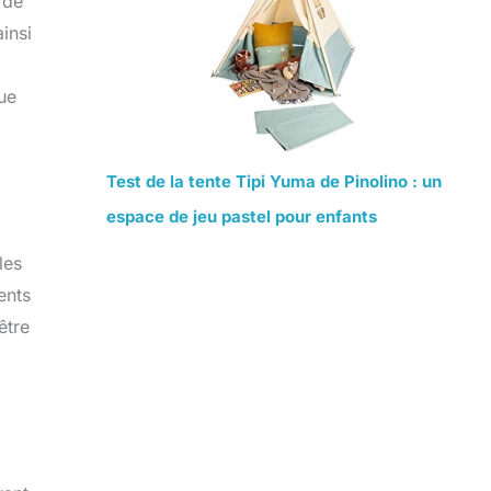
 de
insi
que
Test de la tente Tipi Yuma de Pinolino : un
espace de jeu pastel pour enfants
les
ents
être