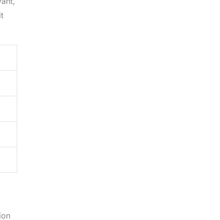
yant,
t
ion