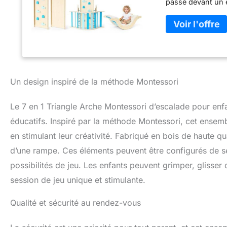
passé devant un éc
reconnaissance de
parfaits pour jouer
petits sont un ajo
d'escalade et d'éq
une planche et un 
et la motricité. N
toxique et inodor
Un design inspiré de la méthode Montessori
sans bavures. Ch
bébé des blessure
Le 7 en 1 Triangle Arche Montessori d’escalade pour enf
d'intérieur prése
solidement fixées,
éducatifs. Inspiré par la méthode Montessori, cet ensemb
et les barres ron
en stimulant leur créativité. Fabriqué en bois de haute qu
triangulaire est d
d’une rampe. Ces éléments peuvent être configurés de sep
hauteur entre la p
ainsi que les enf
possibilités de jeu. Les enfants peuvent grimper, gliss
triangulaire est p
session de jeu unique et stimulante.
place.
Qualité et sécurité au rendez-vous