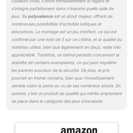
couleurs vives, il attire immédiatement le regard et
et CPSIA. La sécurité est
s’intègre parfaitement dans n’importe quelle salle de
notre priorité absolue
jeux. Sa
polyvalence
est un atout majeur, offrant de
Cadeau exclusif : Grâce à
la fidélité de chaque
nombreuses possibilités d’activités ludiques et
client BlueWood, nous
éducatives. Le montage est un jeu d’enfant, ce qui est
offrons, pour une durée
confirmé par une note de 5 sur ce critère, et la qualité du
limitée, des voitures en
matériau utilisé, bien que légèrement en deçà, reste très
bois uniques et de haute
qualité comme cadeau.
appréciable. Toutefois, un bémol persiste concernant la
Elles accompagneront la
stabilité de certains exemplaires, ce qui peut inquiéter
croissance de votre
les parents soucieux de la sécurité. De plus, le prix
enfant et doubleront le
pourrait en freiner certains, bien que l’investissement
plaisir de grandir Besoin
d’aide ? BlueWood
semble valoir la peine au vu de ses nombreux atouts. En
s’engage à fournir une
somme, c’est un produit de qualité qui mérite amplement
qualité de produit
sa place dans la catégorie des jeux d’escalade.
exceptionnelle et une
expérience de service
remarquable. Nous
offrons un service après-
vente 24h/24 et 7j/7 et