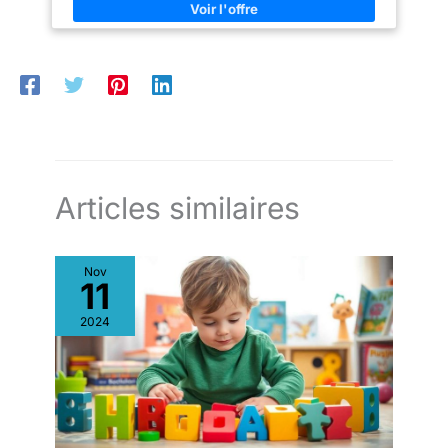
ludique supplémentaire Structure pliable en 10 secondes : Se
range facilement contre un mur, idéal pour les petits espaces
sans compromettre l’expérience de jeu Bois de hêtre massif :
Finition lisse et sans odeur, durable et sans risque d’échardes.
Supporte jusqu’à 80 kg sans vaciller
Articles similaires
Nov
11
2024