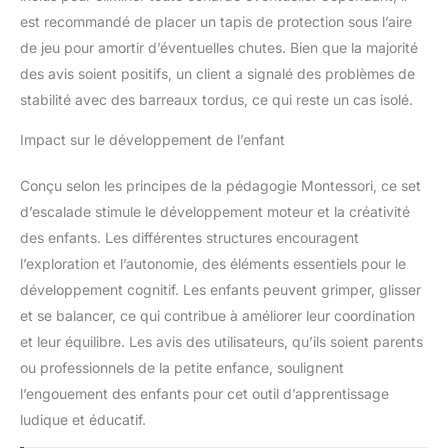
qualité de produit
exceptionnelle et une
est recommandé de placer un tapis de protection sous l’aire
expérience de service
de jeu pour amortir d’éventuelles chutes. Bien que la majorité
remarquable. Nous
des avis soient positifs, un client a signalé des problèmes de
offrons un service après-
stabilité avec des barreaux tordus, ce qui reste un cas isolé.
vente 24h/24 et 7j/7 et
garantissons une
Impact sur le développement de l’enfant
réponse rapide sous un
jour. N’hésitez pas à
Conçu selon les principes de la pédagogie Montessori, ce set
nous contacter à tout
moment
d’escalade stimule le développement moteur et la créativité
des enfants. Les différentes structures encouragent
l’exploration et l’autonomie, des éléments essentiels pour le
développement cognitif. Les enfants peuvent grimper, glisser
et se balancer, ce qui contribue à améliorer leur coordination
et leur équilibre. Les avis des utilisateurs, qu’ils soient parents
ou professionnels de la petite enfance, soulignent
l’engouement des enfants pour cet outil d’apprentissage
ludique et éducatif.