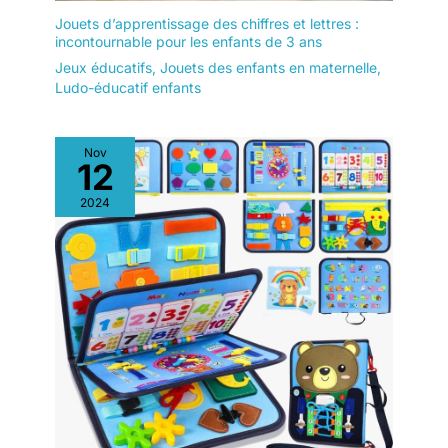
Jouets d’apprentissage des chiffres et lettres :
incontournable pour les enfants de 3 ans
Jeux éducatifs
,
Jouets des enfants en maternelle
,
Ludo-éducatif enfants
Nov
12
2024