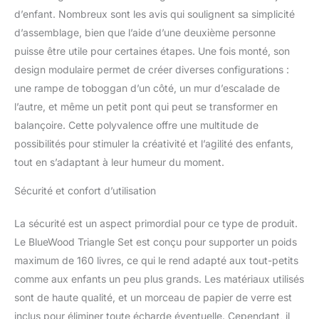
massif 100 % naturel
d’enfant. Nombreux sont les avis qui soulignent sa simplicité
certifié FSC, garantissant
d’assemblage, bien que l’aide d’une deuxième personne
la sécurité. Nos jouets
d’escalade pour tout-
puisse être utile pour certaines étapes. Une fois monté, son
petits respectent les
design modulaire permet de créer diverses configurations :
normes ASTM F963-17
une rampe de toboggan d’un côté, un mur d’escalade de
et CPSIA. La sécurité est
l’autre, et même un petit pont qui peut se transformer en
notre priorité absolue
Cadeau exclusif : Grâce à
balançoire. Cette polyvalence offre une multitude de
la fidélité de chaque
possibilités pour stimuler la créativité et l’agilité des enfants,
client BlueWood, nous
tout en s’adaptant à leur humeur du moment.
offrons, pour une durée
limitée, des voitures en
Sécurité et confort d’utilisation
bois uniques et de haute
qualité comme cadeau.
La sécurité est un aspect primordial pour ce type de produit.
Elles accompagneront la
Le BlueWood Triangle Set est conçu pour supporter un poids
croissance de votre
enfant et doubleront le
maximum de 160 livres, ce qui le rend adapté aux tout-petits
plaisir de grandir Besoin
comme aux enfants un peu plus grands. Les matériaux utilisés
d’aide ? BlueWood
sont de haute qualité, et un morceau de papier de verre est
s’engage à fournir une
inclus pour éliminer toute écharde éventuelle. Cependant, il