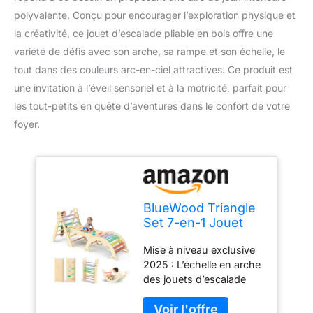
polyvalente. Conçu pour encourager l’exploration physique et
la créativité, ce jouet d’escalade pliable en bois offre une
variété de défis avec son arche, sa rampe et son échelle, le
tout dans des couleurs arc-en-ciel attractives. Ce produit est
une invitation à l’éveil sensoriel et à la motricité, parfait pour
les tout-petits en quête d’aventures dans le confort de votre
foyer.
BlueWood Triangle
Set 7-en-1 Jouet
d’Escalade Pliable
Mise à niveau exclusive
en Bois Montessori
2025 : L’échelle en arche
avec Arche, Rampe
des jouets d’escalade
et Échelle – Aire de
BlueWood présente un
Jeux Intérieure
design unique,
pour Tout-Petits -