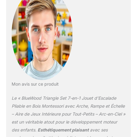
confortable chaise à
bascule Mode de jeu 7-
en-1 : Le Triangle
amélioré 2025 comprend
une échelle triangulaire,
une rampe et une échelle
en arche. Il permet à
votre enfant de créer au
moins 7 modes différents
pour encore plus de
possibilités de jeu Plus
sûr et respectueux : Le
Set d’Escalade
Mon avis sur ce produit
Montessori BlueWood
est fabriqué en bois
Le « BlueWood Triangle Set 7-en-1 Jouet d’Escalade
massif 100 % naturel
Pliable en Bois Montessori avec Arche, Rampe et Échelle
certifié FSC, garantissant
– Aire de Jeux Intérieure pour Tout-Petits – Arc-en-Ciel »
la sécurité. Nos jouets
est un véritable atout pour le développement moteur
d’escalade pour tout-
petits respectent les
des enfants.
Esthétiquement plaisant
avec ses
normes ASTM F963-17