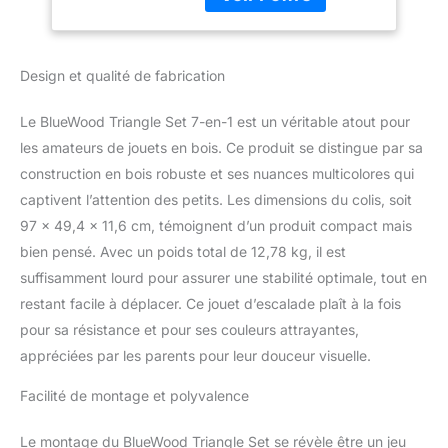
combinant planches et
Arc-en-Ciel
bâtons pour un jeu
polyvalent. Elle
Design et qualité de fabrication
fonctionne à la fois
comme une échelle en
arche et comme une
Le BlueWood Triangle Set 7-en-1 est un véritable atout pour
confortable chaise à
les amateurs de jouets en bois. Ce produit se distingue par sa
bascule Mode de jeu 7-
construction en bois robuste et ses nuances multicolores qui
en-1 : Le Triangle
captivent l’attention des petits. Les dimensions du colis, soit
amélioré 2025 comprend
une échelle triangulaire,
97 x 49,4 x 11,6 cm, témoignent d’un produit compact mais
une rampe et une échelle
bien pensé. Avec un poids total de 12,78 kg, il est
en arche. Il permet à
suffisamment lourd pour assurer une stabilité optimale, tout en
votre enfant de créer au
restant facile à déplacer. Ce jouet d’escalade plaît à la fois
moins 7 modes différents
pour encore plus de
pour sa résistance et pour ses couleurs attrayantes,
possibilités de jeu Plus
appréciées par les parents pour leur douceur visuelle.
sûr et respectueux : Le
Set d’Escalade
Facilité de montage et polyvalence
Montessori BlueWood
est fabriqué en bois
Le montage du BlueWood Triangle Set se révèle être un jeu