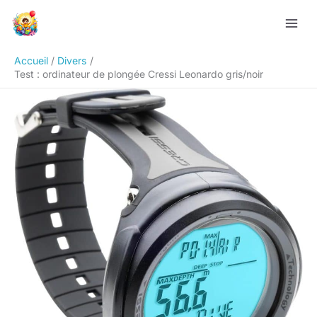
Aller
Rechercher
au
contenu
Accueil
Divers
Test : ordinateur de plongée Cressi Leonardo gris/noir