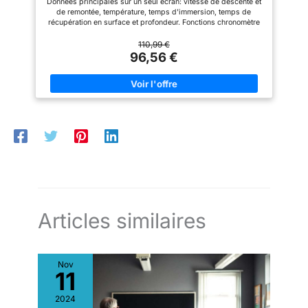
Données principales sur un seul écran: vitesse de descente et
brassard, réduisant ainsi la
que vous souhaitez voir
de remontée, température, temps d'immersion, temps de
résistance et l'encombrement.
pendant votre plongée La
récupération en surface et profondeur. Fonctions chronomètre
Son impressionnante autonomie
personnalisation des modes de
et compte à rebours. Enregistrez les sessions d’apnée jusqu’à
de 4 ans, ainsi que son
plongée vous permet également
99 plongées. Fonctionne avec une pile CR2032 standard et est
110,99 €
remplacement facile par
de définir les paramètres des
étanche jusqu’à 100 mètres de profondeur. Écran rétroéclairé.
96,56 €
l'utilisateur, vous garantissent
gaz, des algorithmes et des
d'être prêt pour toutes vos
alarmes de plongée
aventures de plongée. CRESSI,
【Connexion sans Sil】Suivez
ENTREPRISE FAMILIALE :
facilement les données de
Développe avec passion des
pression atmosphérique
produits pour les sports
directement depuis votre
nautiques depuis 1946.
poignet Associez votre Suunto
D5 au Suunto Tank POD avant
de plonger pour connaître sans
fil la pression du réservoir sur
l'écran Après votre plongée,
vérifiez votre consommation
d'air dans l'application Suunto
(par exemple en utilisant le
Suunto Tank POD) et améliorez
votre plongée 【La Plongée en
Articles similaires
Toute Simplicité】Il peut
afficher clairement le temps
sous l'eau, la profondeur de
plongée, la température de l'eau
Nov
et la vitesse de plongée Et peut
11
stocker 99 enregistrements de
plongée Planifiez et analysez
les plongées et les informations
2024
de plongée, la programmation