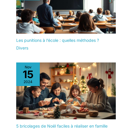
des gaz et connectez-vous à
votre smartphone via Bluetooth
pour partager vos aventures sur
votre PC avec le logiciel Suunto
DM5 La fonction de localisation
affiche chaque plongée et
aventure sur une carte
Les punitions à l’école : quelles méthodes ?
Divers
Nov
15
2024
5 bricolages de Noël faciles à réaliser en famille