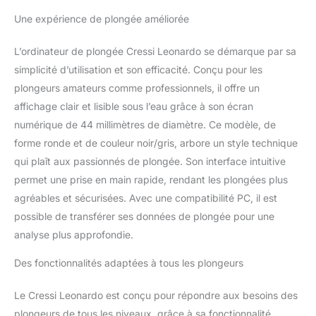
après celle effectuée à
Une expérience de plongée améliorée
l'air Algorithme CRESSI
RGBM. issus : 9 avec
L’ordinateur de plongée Cressi Leonardo se démarque par sa
demis-temps de
simplicité d’utilisation et son efficacité. Conçu pour les
saturation compris entre
2,5 et 480 minutes
plongeurs amateurs comme professionnels, il offre un
Programme"Dive":
affichage clair et lisible sous l’eau grâce à son écran
Ordinateur doté des
numérique de 44 millimètres de diamètre. Ce modèle, de
données de plongée
forme ronde et de couleur noir/gris, arbore un style technique
Programme"Dive":
Ordinateur doté des
qui plaît aux passionnés de plongée. Son interface intuitive
données de plongée
permet une prise en main rapide, rendant les plongées plus
Possibilité d'effectuer
agréables et sécurisées. Avec une compatibilité PC, il est
une plongée au Nitrox
possible de transférer ses données de plongée pour une
après celle effectuée à
l'air
analyse plus approfondie.
Des fonctionnalités adaptées à tous les plongeurs
Le Cressi Leonardo est conçu pour répondre aux besoins des
plongeurs de tous les niveaux, grâce à sa fonctionnalité