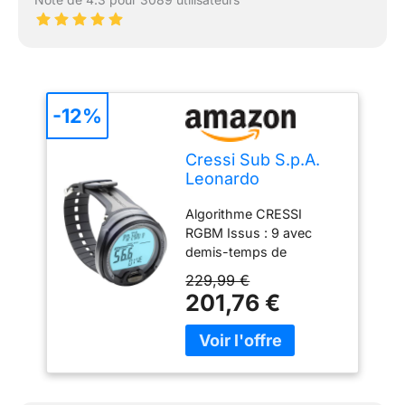
-12%
Cressi Sub S.p.A.
Leonardo
Ordinateur De
Algorithme CRESSI
Plongée Mixte,
RGBM Issus : 9 avec
Gris/Noir
demis-temps de
saturation compris entre
229,99 €
2,5 et 480 minutes
201,76 €
Programme"Dive":
Ordinateur doté des
données de plongée
Possibilité d'effectuer
une plongée au Nitrox
après celle effectuée à