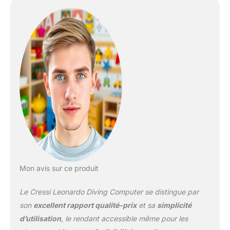
l'air Algorithme CRESSI
RGBM. issus : 9 avec
demis-temps de
saturation compris entre
2,5 et 480 minutes
Programme"Dive":
Ordinateur doté des
données de plongée
Programme"Dive":
Ordinateur doté des
données de plongée
Possibilité d'effectuer
une plongée au Nitrox
après celle effectuée à
l'air
Mon avis sur ce produit
Le Cressi Leonardo Diving Computer se distingue par
son
excellent rapport qualité-prix
et sa
simplicité
d’utilisation
, le rendant accessible même pour les