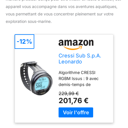
appareil vous accompagne dans vos aventures aquatiques,
vous permettant de vous concentrer pleinement sur votre
exploration sous-marine.
-12%
Cressi Sub S.p.A.
Leonardo
Ordinateur De
Algorithme CRESSI
Plongée Mixte,
RGBM Issus : 9 avec
Gris/Noir
demis-temps de
saturation compris entre
229,99 €
2,5 et 480 minutes
201,76 €
Programme"Dive":
Ordinateur doté des
données de plongée
Possibilité d'effectuer
une plongée au Nitrox