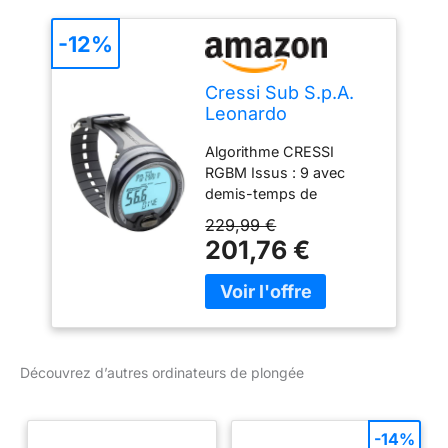
-12%
Cressi Sub S.p.A.
Leonardo
Ordinateur De
Algorithme CRESSI
Plongée Mixte,
RGBM Issus : 9 avec
Gris/Noir
demis-temps de
saturation compris entre
229,99 €
2,5 et 480 minutes
201,76 €
Programme"Dive":
Ordinateur doté des
données de plongée
Possibilité d'effectuer
une plongée au Nitrox
après celle effectuée à
Découvrez d’autres ordinateurs de plongée
l'air Algorithme CRESSI
RGBM. issus : 9 avec
demis-temps de
-14%
saturation compris entre