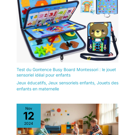
Test du Gontence Busy Board Montessori : le jouet
sensoriel idéal pour enfants
Jeux éducatifs
,
Jeux sensoriels enfants
,
Jouets des
enfants en maternelle
Nov
12
2024