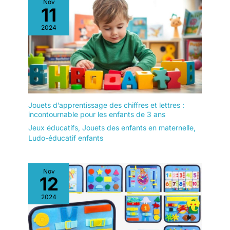
Nov
parcours motricité évolue avec l'enfant, lui offrant de nouveaux
11
défis au fil de sa croissance. Un cadeau éducatif apprécié
pour les anniversaires ou Noël.
2024
Jouets d’apprentissage des chiffres et lettres :
incontournable pour les enfants de 3 ans
Jeux éducatifs
,
Jouets des enfants en maternelle
,
Ludo-éducatif enfants
Nov
12
2024