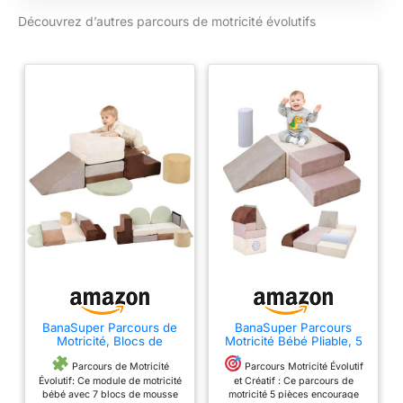
Découvrez d’autres parcours de motricité évolutifs
BanaSuper Parcours de
BanaSuper Parcours
Motricité, Blocs de
Motricité Bébé Pliable, 5
Mousse Bébé 7 pcs,
Modules en Mousse
Module de Motricité
Douce pour Enfants,
Parcours de Motricité
Parcours Motricité Évolutif
Enfant Intérieur, Tapis de
Tapis de Jeu & Blocs
Évolutif: Ce module de motricité
et Créatif : Ce parcours de
Jeu & Blocs d'escalade,
d'Escalade, Jeu
bébé avec 7 blocs de mousse
motricité 5 pièces encourage