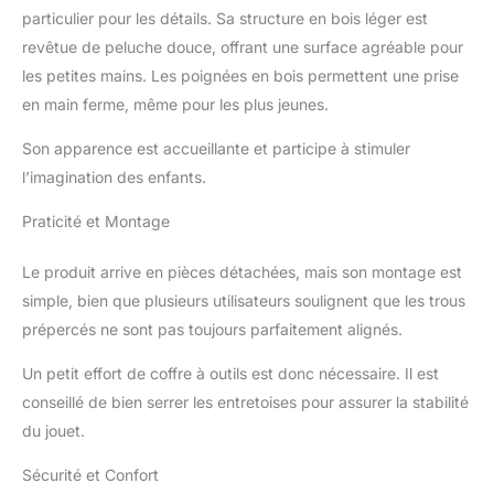
la sécurité nécessaire
particulier pour les détails. Sa structure en bois léger est
pendant son utilisation ;
revêtue de peluche douce, offrant une surface agréable pour
Il est rembourré de fibres
les petites mains. Les poignées en bois permettent une prise
douces pour un confort
en main ferme, même pour les plus jeunes.
optimal JOUET
ÉVOLUTIF : l'animal
Son apparence est accueillante et participe à stimuler
basculant en bois massif
l’imagination des enfants.
et peluche grandit avec
votre petit bout'chou
Praticité et Montage
jusqu'à l'âge de 6 ans ;
ce mouton en peluche
Le produit arrive en pièces détachées, mais son montage est
peut supporter jusqu'à
30 kg CERTIFIÉ ET
simple, bien que plusieurs utilisateurs soulignent que les trous
DURABLE : le jouet à
prépercés ne sont pas toujours parfaitement alignés.
bascule est fabriqué
avec des matériaux de
Un petit effort de coffre à outils est donc nécessaire. Il est
qualité supérieure pour
conseillé de bien serrer les entretoises pour assurer la stabilité
durer des années et
du jouet.
résister même aux tout-
petits ; Conforme à la
Sécurité et Confort
norme européenne de