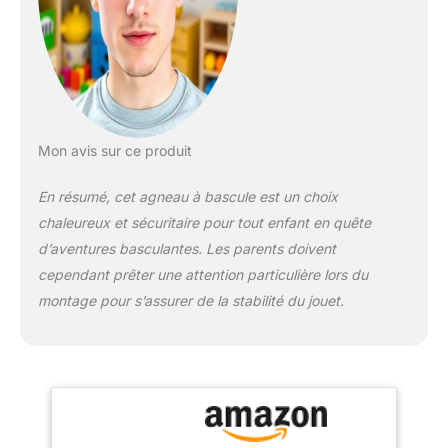
ÉVOLUTIF : l'animal
basculant en bois massif
et peluche grandit avec
votre petit bout'chou
jusqu'à l'âge de 6 ans ;
ce mouton en peluche
peut supporter jusqu'à
Mon avis sur ce produit
30 kg CERTIFIÉ ET
DURABLE : le jouet à
En résumé, cet agneau à bascule est un choix
bascule est fabriqué
avec des matériaux de
chaleureux et sécuritaire pour tout enfant en quête
qualité supérieure pour
d’aventures basculantes. Les parents doivent
durer des années et
cependant prêter une attention particulière lors du
résister même aux tout-
montage pour s’assurer de la stabilité du jouet.
petits ; Conforme à la
norme européenne de
sécurité EN 71-1:2014
SPÉCIFICATIONS :
Dimensions : L 64,5 x P
28 x H 46 cm, hauteur
d'assise 34 cm ; Matières