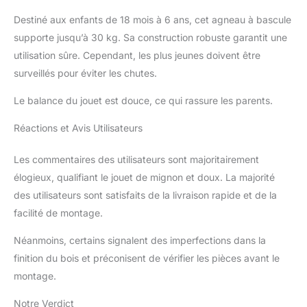
sécurité EN 71-1:2014
Destiné aux enfants de 18 mois à 6 ans, cet agneau à bascule
SPÉCIFICATIONS :
Dimensions : L 64,5 x P
supporte jusqu’à 30 kg. Sa construction robuste garantit une
28 x H 46 cm, hauteur
utilisation sûre. Cependant, les plus jeunes doivent être
d'assise 34 cm ; Matières
surveillés pour éviter les chutes.
: bois massif et peluche
douce ; Convient aux
Le balance du jouet est douce, ce qui rassure les parents.
enfant à partir de 18 mois
Réactions et Avis Utilisateurs
Les commentaires des utilisateurs sont majoritairement
élogieux, qualifiant le jouet de mignon et doux. La majorité
des utilisateurs sont satisfaits de la livraison rapide et de la
facilité de montage.
Néanmoins, certains signalent des imperfections dans la
finition du bois et préconisent de vérifier les pièces avant le
montage.
Notre Verdict