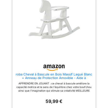
en bois massif et peluche
optimal JOUET ÉVOLUTIF : l'âne
douce ; Convient aux
grandit avec votre petit
basculant en bois et peluche
enfant à partir de 18 mois
bout'chou jusqu'à l'âge de 6
grandit avec votre petit
ans ; ce mouton en peluche peut
bout'chou jusqu'à l'âge de 6
supporter jusqu'à 30 kg
ans ; cet âne en peluche peut
CERTIFIÉ ET DURABLE : le jouet
supporter jusqu'à 25 kg
à bascule est fabriqué avec des
CERTIFIÉ ET DURABLE : le jouet
matériaux de qualité supérieure
à bascule est fabriqué avec des
pour durer des années et
matériaux de qualité supérieure
résister même aux tout-petits ;
pour durer des années et
Conforme à la norme
résister même aux tout-petits ;
européenne de sécurité EN 71-
Conforme à la norme
1:2014 SPÉCIFICATIONS :
européenne de sécurité EN 71-
Dimensions : L 64,5 x P 28 x H
1:2014 SPÉCIFICATIONS :
46 cm, hauteur d'assise 34 cm ;
Dimensions : L 34,5 x P 63 x H
Matières : bois massif et
52 cm, hauteur d'assise 33 cm ;
peluche douce ; Convient aux
Matières : bois, peluche douce
enfant à partir de 18 mois
et plastique ; Convient aux
enfant à partir de 18 mois
roba Cheval à Bascule en Bois Massif Laqué Blanc
+ Anneau de Protection Amovible - Aide à
Maîtriser l'Équilibre - Supporte 25 kg - dès 1 an
APPRENDRE EN JOUANT : ce cheval à bascule améliore la
capacité motrice et le sens de l'équilibre chez votre bout'chou
ainsi que l'imagination qui stimule sa créativité MEILLEURE
PROTECTION : l'animal à bascule avec arceau de sécurité pour
les tout-petits, un dossier, deux poignées intégrées et 2
59,99 €
repose-pieds assure la sécurité nécessaire pour de longues
chevauchées JOUET ÉVOLUTIF : le cheval basculant grandit