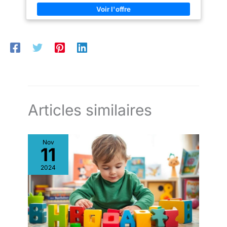
avec votre petit bout'chou et peut supporter jusqu'à 25 kg ;
Lorsque votre enfant peut s'asseoir tout seul vous pouvez
retirer l'anneau de protection amovible CERTIFIÉ ET DURABLE :
le cheval d'équitation en bois est fabriqué avec des matériaux
de qualité supérieure pour durer des années et résister même
aux tout-petits ; Conforme à la norme européenne de sécurité
EN 71-1:2014 SPÉCIFICATIONS : Dimensions : L 82 x P 43 x H
55 cm, hauteur d'assise 27 cm ; Matières : bois massif et bois
moulé ; Convient aux enfant à partir de 12 mois
Articles similaires
Nov
11
2024