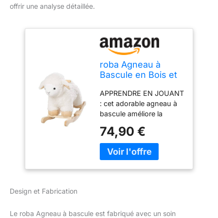
offrir une analyse détaillée.
roba Agneau à
Bascule en Bois et
Peluche Douce
APPRENDRE EN JOUANT
avec Poignées -
: cet adorable agneau à
Aide à Maîtriser
bascule améliore la
l'Équilibre - pour
capacité motrice et le
Garçons et Filles de
74,90 €
sens de l'équilibre chez
18 Mois jusqu'à 6
votre bout'chou ainsi
Ans - Supporte 30
que l'imagination qui
kg - Blanc, Mouton
stimule sa créativité
MEILLEURE
PROTECTION ET
Design et Fabrication
CONFORT : l'animal à
bascule avec 2 poignées
Le roba Agneau à bascule est fabriqué avec un soin
et 2 repose-pieds assure