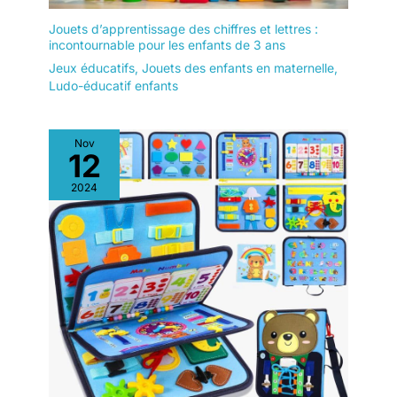
Jouets d’apprentissage des chiffres et lettres :
incontournable pour les enfants de 3 ans
Jeux éducatifs
,
Jouets des enfants en maternelle
,
Ludo-éducatif enfants
Nov
12
2024