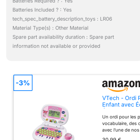
Batteries Required ? : Yes
Batteries Included ? : Yes
tech_spec_battery_description_toys : LR06
Material Type(s) : Other Material
Spare part availability duration : Spare part
information not available or provided
-3%
VTech - Ordi 
Enfant avec Éc
Éducatif, Cad
Un ordi pour les p
vocabulaire, des 
avec l’une de nos
histoire et une ca
30,99 €