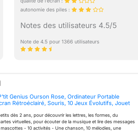
qualité de l’écran :
autonomie des piles :
Notes des utilisateurs 4.5/5
Note de 4.5 pour 1366 utilisateurs
P'tit Genius Ourson Rose, Ordinateur Portable
ran Rétroéclairé, Souris, 10 Jeux Évolutifs, Jouet
eau Enfant de 2 Ans à 5 Ans - Contenu en Français
etits dès 2 ans, pour découvrir les lettres, les formes, du
cartes virtuelles, pour écouter de la musique et lire des messages
 mascottes - 10 activités - Une chanson, 10 mélodies, une
rte virtuelle sont inclus dans le P’tit Genius Evolutif grâce aux