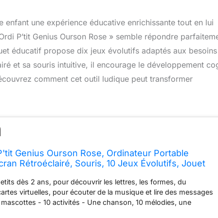
e enfant une expérience éducative enrichissante tout en lui
 Ordi P’tit Genius Ourson Rose » semble répondre parfaitem
uet éducatif propose dix jeux évolutifs adaptés aux besoins
ré et sa souris intuitive, il encourage le développement cog
 Découvrez comment cet outil ludique peut transformer
P'tit Genius Ourson Rose, Ordinateur Portable
ran Rétroéclairé, Souris, 10 Jeux Évolutifs, Jouet
eau Enfant de 2 Ans à 5 Ans - Contenu en Français
etits dès 2 ans, pour découvrir les lettres, les formes, du
cartes virtuelles, pour écouter de la musique et lire des messages
 mascottes - 10 activités - Une chanson, 10 mélodies, une
rte virtuelle sont inclus dans le P’tit Genius Evolutif grâce aux