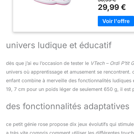
contenus addition
29,99 €
mélodies, 15 carte
non fourni. Néces
26x5.5x19.7 cm
univers ludique et éducatif
dès que j’ai eu l’occasion de tester le
VTech – Ordi P’tit
univers où apprentissage et amusement se rencontrent. c
enfant combine à merveille des fonctionnalités ludiques
19, 7 cm pour un poids léger de seulement 650 g, il est 
des fonctionnalités adaptatives
ce petit génie rose propose dix jeux évolutifs qui stimulen
a très vite compris comment utiliser les différentes touc