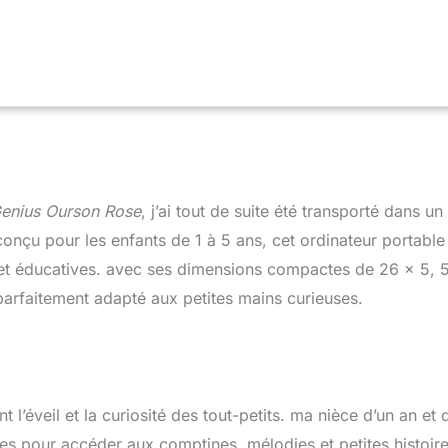
nels téléchargeables via l’Explor@park : 10 chansons, 10
s virtuelles et 10 histoires. - Câble USB / USB mini nécessaire
site des piles: 2 x LR06 incluses Dimension du produit:
 Genius Ourson Rose
, j’ai tout de suite été transporté dans un
onçu pour les enfants de 1 à 5 ans, cet ordinateur portable
 et éducatives. avec ses dimensions compactes de 26 x 5, 
parfaitement adapté aux petites mains curieuses.
t l’éveil et la curiosité des tout-petits. ma nièce d’un an et
hes pour accéder aux comptines, mélodies et petites histoir