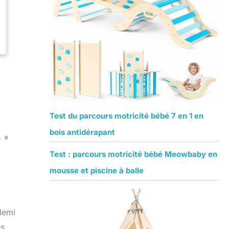
Test du parcours motricité bébé 7 en 1 en
bois antidérapant
5 x
Test : parcours motricité bébé Meowbaby en
mousse et piscine à balle
 demi
es