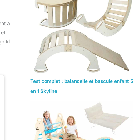
ent à
 et
nitif
Test complet : balancelle et bascule enfant 5
en 1 Skyline