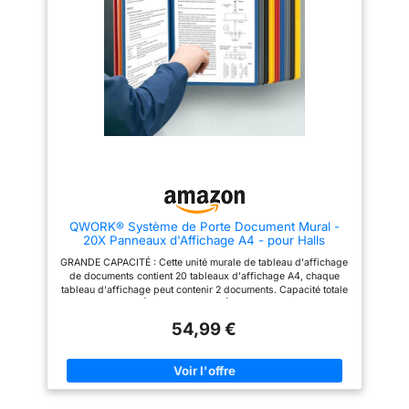
pour présenter des menus, des
APPLICATION LARGE: Il peut
avis et toutes sortes
être utilisé pour l'introduction
dans le hall d'exposition, le
d'informations
Apparence
menu du restaurant, les
élégante et solide - Doté d'un
informations sur le bureau,
cadre en aluminium anodisé à
l'orientation des lieux publics,
coins arrondis et d'une porte en
etc.
acrylique très résistante, il allie
esthétisme et solidité,
convenant aux bureaux,
magasins, centres
communautaires et divers
espaces publics
Installation
facile – La vitrine affichage se
fixe facilement au mur (kit de
montage inclus) et peut être
installée aussi bien en position
QWORK® Système de Porte Document Mural -
horizontale qu’en position
20X Panneaux d'Affichage A4 - pour Halls
verticale, selon vos besoins.
d'Exposition, Restaurants, Bureaux, Lieux Publics
GRANDE CAPACITÉ : Cette unité murale de tableau d'affichage
Dimensions et accessoires
de documents contient 20 tableaux d'affichage A4, chaque
standard - Dimensions totales :
tableau d'affichage peut contenir 2 documents. Capacité totale
67 × 50 cm, épaisseur totale
40 feuilles. MATÉRIAU DE QUALITÉ : Les côtés et les cadres
environ 3 cm, épaisseur utile 1,2
sont en matériau PP transparent, antireflet et inodore. FACILE À
cm, pouvant accueillir 4 x A4 ou
54,99 €
UTILISER : Facile à monter sur les murs avec des vis
A2. Le lot contient le tableau
(incluses). Le panneau permet un retrait et une insertion faciles
affichage, 3 clés, 16 aimants
des documents. Accédez aux informations de manière pratique
ainsi que tous les accessoires
et rapide à tout moment. LARGE APPLICATION: Il peut être
de pose nécessaires
utilisé pour l'introduction d'un hall d'exposition, le menu du
Protection anti-vol renforcée -
restaurant, les informations sur le bureau, la publicité dans les
La porte fermée en acrylique