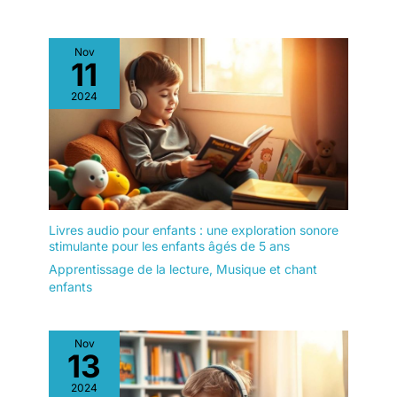
Nov
11
2024
Livres audio pour enfants : une exploration sonore
stimulante pour les enfants âgés de 5 ans
Apprentissage de la lecture
,
Musique et chant
enfants
Nov
13
2024