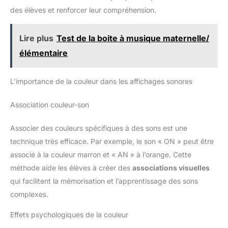
IMPERMÉABLE ET FACILE À NETTOYER: Fabriqué en cuir PU
des élèves et renforcer leur compréhension.
résistant à l'eau et durable, ce sous-main protège votre bureau
contre les déversements d'eau, de boissons, d'encre et
d'autres liquides. Facile à nettoyer, essuyez simplement avec
Lire plus
Test de la boite à musique maternelle/
un chiffon humide ou du papier Garantie d'un an : nous nous
engageons à fournir à nos clients des produits de haute qualité
élémentaire
et un service supérieur. Si vous n'êtes pas satisfait de notre
produit, nous pouvons vous en proposer un nouveau ou un
remboursement à 100%. Un bon choix de cadeau pour votre
famille, vos amis et vous-même.
L’importance de la couleur dans les affichages sonores
Association couleur-son
Associer des couleurs spécifiques à des sons est une
technique très efficace. Par exemple, le son « ON » peut être
associé à la couleur marron et « AN » à l’orange. Cette
méthode aide les élèves à créer des
associations visuelles
qui facilitent la mémorisation et l’apprentissage des sons
complexes.
Effets psychologiques de la couleur