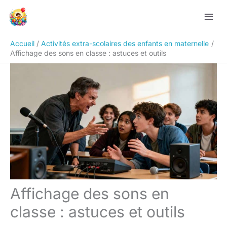
Aller
Rechercher
au
contenu
Accueil
Activités extra-scolaires des enfants en maternelle
Affichage des sons en classe : astuces et outils
Affichage des sons en
classe : astuces et outils