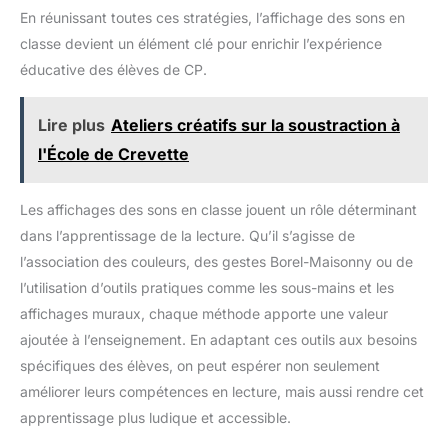
plage de mesure : 30~130 dB avec une haute précision : +/-
conservant les données
En réunissant toutes ces stratégies, l’affichage des sons en
1,5 dB, et il dispose d’une fonction d’étalonnage. Il est possible
pendant plus de 3 secondes
de recalibrer le sonomètre si la lecture en dB est inexacte
avec un taux d'échantillonnage
classe devient un élément clé pour enrichir l’expérience
après une utilisation prolongée
【Convivial】Le sonomètre
standard de 0,5 seconde et une
éducative des élèves de CP.
DANOPLUS est conçu avec une batterie au lithium de
erreur maximale de ±5%. La
2000mAh, un câble USB de 9,8 pieds (300 cm) de longueur
fonction HOLD fige les lectures
pour le chargement, ne vous inquiétez pas que le câble USB ne
sur l'écran pour une analyse
approfondie, et un indicateur
soit pas assez long
【Nombreuses applications】Ce
Lire plus
Ateliers créatifs sur la soustraction à
OVER/UNDER alerte si les
lecteur de niveau sonore décibel peut être monté au mur ou
lectures dépassent la plage de
placé sur un bureau, c'est un compteur de bruit idéal pour
l'École de Crevette
mesure, garantissant que toutes
mesurer le niveau sonore dans les salles de classe, les
les données collectées sont
studios, les voies de circulation, les usines, les chantiers de
dans les limites opérationnelles.
construction, les maisons, les bureaux, etc.
Arrêt automatique : Après 3
Les affichages des sons en classe jouent un rôle déterminant
minutes d'inactivité, l'appareil
dans l’apprentissage de la lecture. Qu’il s’agisse de
s'éteint automatiquement pour
économiser la batterie.
l’association des couleurs, des gestes Borel-Maisonny ou de
l’utilisation d’outils pratiques comme les sous-mains et les
affichages muraux, chaque méthode apporte une valeur
ajoutée à l’enseignement. En adaptant ces outils aux besoins
spécifiques des élèves, on peut espérer non seulement
améliorer leurs compétences en lecture, mais aussi rendre cet
apprentissage plus ludique et accessible.