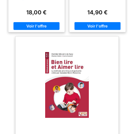
méthode de lecture
Borel-Maisonny: Les
gestuelle Borel-Maisonny
sons simples
18,00 €
14,90 €