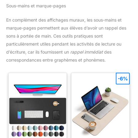
hôpitaux, l'orientation des lieux publics, etc.
associée à une serrure
Sous-mains et marque-pages
cylindrique protège
efficacement vos documents
contre le vol et la perte, idéale
En complément des affichages muraux, les sous-mains et
pour les lieux publics intérieurs
très fréquentés
marque-pages permettent aux élèves d’avoir un rappel des
sons à portée de main. Ces outils pratiques sont
particulièrement utiles pendant les activités de lecture ou
d’écriture, car ils fournissent un
rappel immédiat
des
correspondances entre graphèmes et phonèmes.
-6%