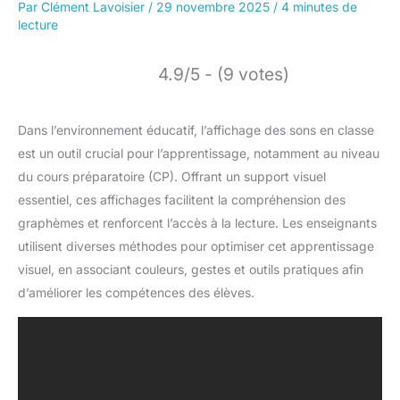
Par
Clément Lavoisier
/
29 novembre 2025
/
4 minutes de
lecture
4.9/5 - (9 votes)
Dans l’environnement éducatif, l’affichage des sons en classe
est un outil crucial pour l’apprentissage, notamment au niveau
du cours préparatoire (CP). Offrant un support visuel
essentiel, ces affichages facilitent la compréhension des
graphèmes et renforcent l’accès à la lecture. Les enseignants
utilisent diverses méthodes pour optimiser cet apprentissage
visuel, en associant couleurs, gestes et outils pratiques afin
d’améliorer les compétences des élèves.