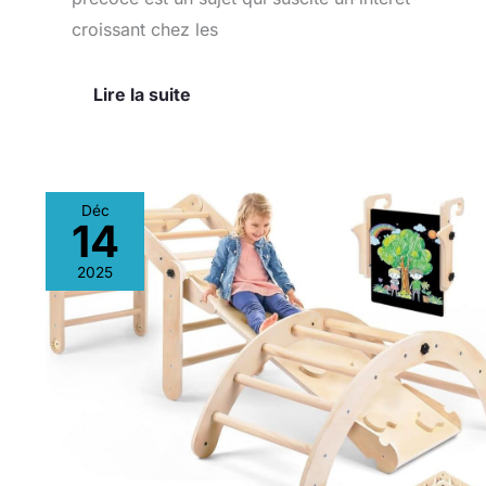
croissant chez les
Lire la suite
Déc
14
Test
:
2025
cadre
d’escalade
Montessori
avec
toboggan
en
bois