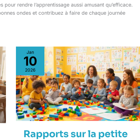
 pour rendre l’apprentissage aussi amusant qu’efficace.
 bonnes ondes et contribuez à faire de chaque journée
Jan
10
Rapports
sur
2026
la
petite
enfance
:
analyse
et
perspectives
Rapports sur la petite