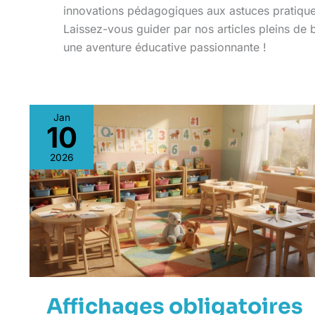
innovations pédagogiques aux astuces pratiques
Laissez-vous guider par nos articles pleins de
une aventure éducative passionnante !
Jan
10
Affichages
obligatoires
2026
en
classe
maternelle
et
élémentaire
:
guide
et
références
officielles
Affichages obligatoires