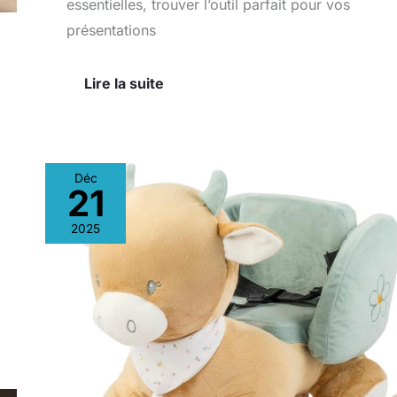
essentielles, trouver l’outil parfait pour vos
présentations
Lire la suite
Déc
21
Avis
:
2025
couverture
Lapidou
Nattou
turquoise,
douceur
assurée