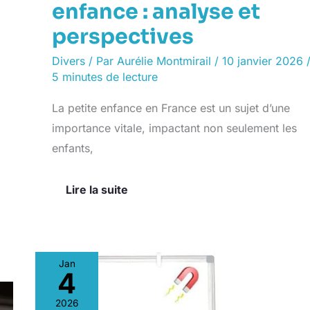
enfance : analyse et
perspectives
Divers
/ Par
Aurélie Montmirail
/
10 janvier 2026
5 minutes de lecture
La petite enfance en France est un sujet d’une
importance vitale, impactant non seulement les
enfants,
Lire la suite
Jan
4
Test
maxtek
2026
tableau