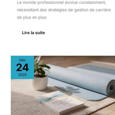
Le monde professionnel évolue constamment,
nécessitant des stratégies de gestion de carrière
de plus en plus
Lire la suite
Déc
24
Cohérence
cardiaque
2025
:
comment
respirer
pour
mieux
gérer
le