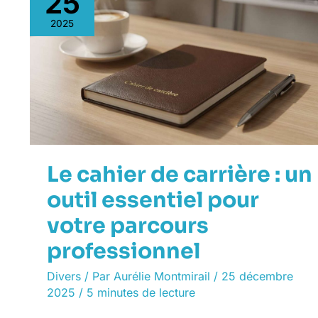
25
cahier
2025
de
carrière
:
un
outil
essentiel
pour
votre
parcours
professionnel
Le cahier de carrière : un
outil essentiel pour
votre parcours
professionnel
Divers
/ Par
Aurélie Montmirail
/
25 décembre
2025
/
5 minutes de lecture