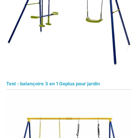
Test : balançoire 3 en 1 Goplus pour jardin