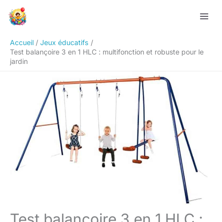
Aller
Rechercher
au
contenu
Accueil
Jeux éducatifs
Test balançoire 3 en 1 HLC : multifonction et robuste pour le
jardin
Test balançoire 3 en 1 HLC :