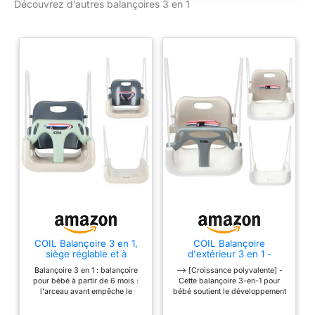
Découvrez d’autres balançoires 3 en 1
COIL Balançoire 3 en 1,
COIL Balançoire
siège réglable et à
d'extérieur 3 en 1 -
bascule croissante,
Balançoire réglable -
Balançoire 3 en 1 : balançoire
--> [Croissance polyvalente] -
jardin, bébé et enfant,
Dossier inclus - Siège
pour bébé à partir de 6 mois :
Cette balançoire 3-en-1 pour
dossier et sangle de
convertible - Beige
l'arceau avant empêche le
bébé soutient le développement
fixation, 60 kg, olive
glissement ; balançoire chaise à
de votre enfant des premiers
partir de 3 ans : avec dossier ;
mois jusqu'à l'âge scolaire.