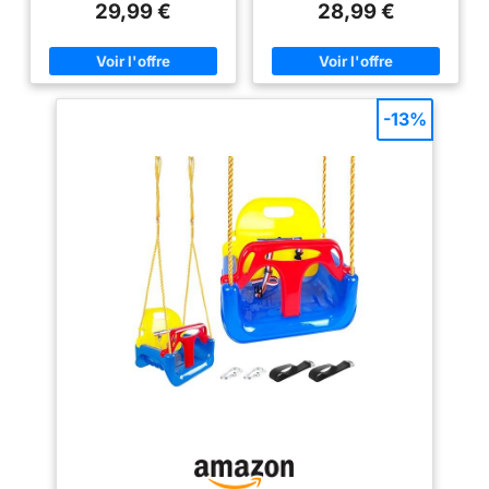
29,99 €
28,99 €
balançoire à planche à partir de
Parfaitement adaptée aux
5 ans Haute sécurité : avec
bébés à partir de 6 mois, aux
sangle et dossier haut, votre
tout-petits à partir de 3 ans et
tout-petit est fermement assis
aux enfants jusqu'à 5 ans, elle
dans le fauteuil, grâce à la
grandit avec votre enfant. -->
fixation en 4 points, le siège est
[SÉCURITÉ MAXIMALE] -
anti-basculement. La poignée
Équipée d'une ceinture de
-13%
peut être bien tenue, mais ne
sécurité et d'un dossier haut,
pas basculer vers l'avant.
cette balançoire pour enfants
Plaisir garanti avec cette
d'extérieur offre une sécurité
balançoire de jardin! Hauteur
maximale. La fixation quadruple
réglable : corde de 2 mètres de
empêche le basculement, et la
long, adaptée pour les
poignée ergonomique assure
oscillations basses et hautes.
une stabilité supplémentaire. -->
Montage facile - Aucun outil
[RÉGLAGE EN HAUTEUR
n'est nécessaire, et l'installation
FLEXIBLE] - La balançoire pour
peut être facilement réalisée
tout-petits réglable permet un
selon les instructions. Extérieur
ajustement à différentes
et intérieur - La balançoire est
hauteurs grâce à la corde de 2
amusante partout. Nombreuses
mètres, adaptée aux portiques
utilisations : à la maison dans la
bas et hauts. -->
chambre des enfants, sous les
[INSTALLATION FACILE] - Le
poutres de plafond ou dans le
montage de cette balançoire
cadre de la porte. Set de
pour enfants d'extérieur est un
balançoire en plastique PE
jeu d'enfant et ne nécessite
(polyéthylène) de qualité
aucun outil supplémentaire. Une
supérieure à suspendre Pas de
notice de montage claire est
mousquetons
incluse avec le produit pour une
installation rapide et sans
complication. --> [INDOOR &