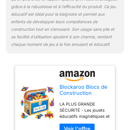
de jeu infinies ! Avec le
grâce à la robustesse et à l’efficacité du produit. Ce jeu
set de robots, le plaisir
éducatif est idéal pour la baignoire et permet aux
peut commencer ! JEU
enfants de développer leurs compétences de
DE SALLE DE BAIN
ULTIME - Les blocs de
construction tout en s’amusant. Son usage sans pile et
construction éducatifs
sa facilité d’utilisation ajoutent à son charme, rendant
en mousse flottent sur
chaque moment de jeu à la fois amusant et éducatif.
l'eau et adhèrent
magnétiquement aux
baignoires courantes.
Construire et jouer avec
les blocs fera passer
l'heure du bain à toute
vitesse pour les garçons
Blockaroo Blocs de
et les filles ! LAVABLE AU
Construction
LAVE-VAISSELLE - Les
magnétiques, Jeu
blocs de construction
LA PLUS GRANDE
éducatif pour Les
Blockaroo sont faciles à
SÉCURITÉ - Les jouets
Enfants, Jeu
nettoyer. Lorsqu'ils
éducatifs magnétiques et
Aquatique éducatif
doivent être nettoyés, il
non toxiques de
pour des
suffit de les placer dans
Blockaroo ont été
constructions