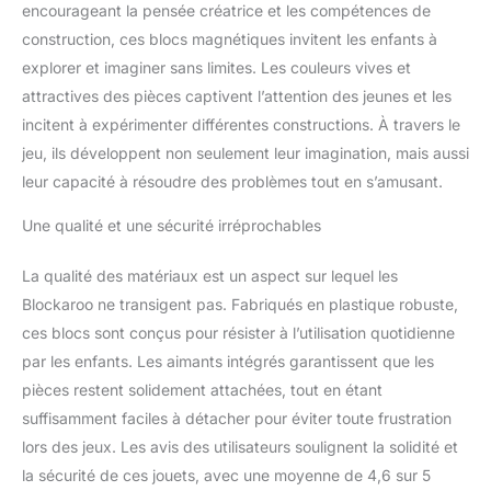
système magnétique
encourageant la pensée créatrice et les compétences de
innovant relie les blocs
construction, ces blocs magnétiques invitent les enfants à
entre eux comme par
explorer et imaginer sans limites. Les couleurs vives et
magie, à chaque fois. Les
attractives des pièces captivent l’attention des jeunes et les
blocs de construction ne
se repoussent jamais et
incitent à expérimenter différentes constructions. À travers le
offrent des possibilités
jeu, ils développent non seulement leur imagination, mais aussi
de jeu infinies ! Avec le
leur capacité à résoudre des problèmes tout en s’amusant.
set de robots, le plaisir
peut commencer ! JEU
Une qualité et une sécurité irréprochables
DE SALLE DE BAIN
ULTIME - Les blocs de
La qualité des matériaux est un aspect sur lequel les
construction éducatifs
Blockaroo ne transigent pas. Fabriqués en plastique robuste,
en mousse flottent sur
l'eau et adhèrent
ces blocs sont conçus pour résister à l’utilisation quotidienne
magnétiquement aux
par les enfants. Les aimants intégrés garantissent que les
baignoires courantes.
pièces restent solidement attachées, tout en étant
Construire et jouer avec
suffisamment faciles à détacher pour éviter toute frustration
les blocs fera passer
l'heure du bain à toute
lors des jeux. Les avis des utilisateurs soulignent la solidité et
vitesse pour les garçons
la sécurité de ces jouets, avec une moyenne de 4,6 sur 5