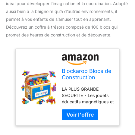
idéal pour développer l’imagination et la coordination. Adapté
aussi bien à la baignoire qu’à d’autres environnements, il
permet à vos enfants de s’amuser tout en apprenant.
Découvrez un coffre à trésors composé de 100 blocs qui
promet des heures de construction et de découverte.
Blockaroo Blocs de
Construction
magnétiques, Jeu
LA PLUS GRANDE
éducatif pour Les
SÉCURITÉ - Les jouets
Enfants, Jeu
éducatifs magnétiques et
Aquatique éducatif
non toxiques de
pour des
Blockaroo ont été
constructions
conçus par des
créatives, idéal
enseignants et ont fait
pour la Baignoire,
l'objet de tests de
Coffre à trésors