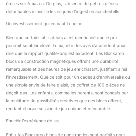
et les filles ! LAVABLE AU
étoiles sur Amazon. De plus, l’absence de petites pièces
LAVE-VAISSELLE - Les
détachables minimise les risques d’ingestion accidentelle.
blocs de construction
Blockaroo sont faciles à
Un investissement qui en vaut la peine
nettoyer. Lorsqu'ils
doivent être nettoyés, il
Bien que certains utilisateurs aient mentionné que le prix
suffit de les placer dans
le compartiment
pourrait sembler élevé, la majorité des avis s’accordent pour
supérieur du lave-
dire que le rapport qualité-prix est excellent. Les Blockaroo
vaisselle - ils seront alors
blocs de construction magnétiques offrent une durabilité
comme neufs !
remarquable et des heures de jeu enrichissant, justifiant ainsi
l’investissement. Que ce soit pour un cadeau d’anniversaire ou
une simple envie de faire plaisir, ce coffret de 100 pièces ne
déçoit pas. Les enfants, comme les parents, sont conquis par
la multitude de possibilités créatives que ces blocs offrent,
rendant chaque session de jeu unique et mémorable.
Enrichir l’expérience de jeu
Enfin, les Blockaroo blocs de construction sont parfaits pour