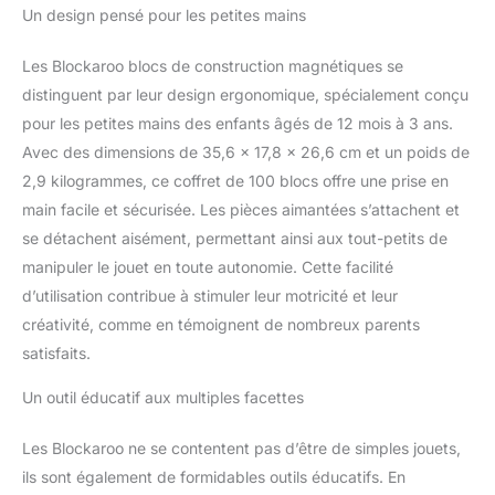
Un design pensé pour les petites mains
sécurité approfondis, de
avec 100 Blocs
sorte qu'ils dépassent
les normes
Les Blockaroo blocs de construction magnétiques se
internationales les plus
distinguent par leur design ergonomique, spécialement conçu
strictes en matière de
pour les petites mains des enfants âgés de 12 mois à 3 ans.
sécurité des jouets !
Avec des dimensions de 35,6 x 17,8 x 26,6 cm et un poids de
JOUET
D'APPRENTISSAGE
2,9 kilogrammes, ce coffret de 100 blocs offre une prise en
PÉDAGOGIQUE - Les
main facile et sécurisée. Les pièces aimantées s’attachent et
blocs de construction en
se détachent aisément, permettant ainsi aux tout-petits de
mousse magnétique
manipuler le jouet en toute autonomie. Cette facilité
permettent aux enfants
de construire de manière
d’utilisation contribue à stimuler leur motricité et leur
plus créative que jamais.
créativité, comme en témoignent de nombreux parents
Les grands blocs en
satisfaits.
mousse souple sont
idéaux pour les tout-
Un outil éducatif aux multiples facettes
petits et les enfants
d'âge préscolaire ! Pour
Les Blockaroo ne se contentent pas d’être de simples jouets,
apprendre en jouant !
ils sont également de formidables outils éducatifs. En
100% MAGNÉTIQUE - Le