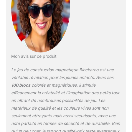
D'APPRENTISSAGE
PÉDAGOGIQUE - Les
blocs de construction en
mousse magnétique
permettent aux enfants
de construire de manière
plus créative que jamais.
Les grands blocs en
mousse souple sont
Mon avis sur ce produit
idéaux pour les tout-
petits et les enfants
Le jeu de construction magnétique Blockaroo est une
d'âge préscolaire ! Pour
véritable révélation pour les jeunes enfants. Avec ses
apprendre en jouant !
100 blocs
colorés et magnétiques, il stimule
100% MAGNÉTIQUE - Le
efficacement la créativité et l’imagination des petits tout
système magnétique
innovant relie les blocs
en offrant de nombreuses possibilités de jeu. Les
entre eux comme par
matériaux de qualité et les couleurs vives sont non
magie, à chaque fois. Les
seulement attrayants mais aussi sécurisants, avec une
blocs de construction ne
note parfaite en termes de sécurité et de durabilité. Bien
se repoussent jamais et
offrent des possibilités
qu’un peu cher, le rapport qualité-prix reste avantageux