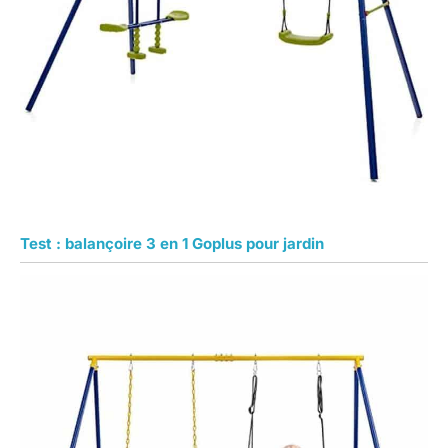
Test : balançoire 3 en 1 Goplus pour jardin