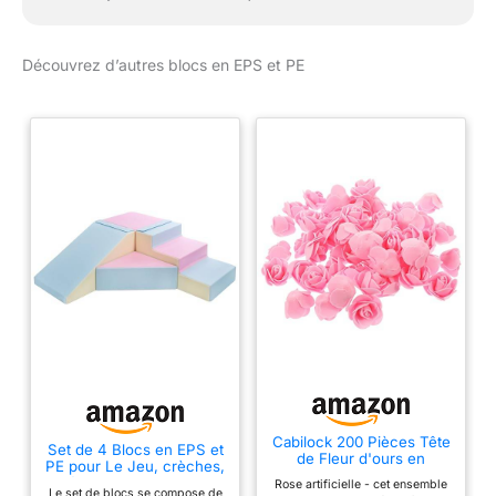
Découvrez d’autres blocs en EPS et PE
Cabilock 200 Pièces Tête
Set de 4 Blocs en EPS et
de Fleur d'ours en
PE pour Le Jeu, crèches,
Mousse Fausses Roses
écoles maternelles,
Rose artificielle - cet ensemble
Fausses Fleurs Blocs de
Le set de blocs se compose de