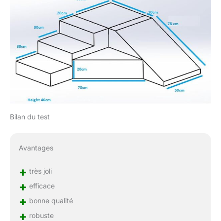
Bilan du test
Avantages
+
très joli
+
efficace
+
bonne qualité
+
robuste