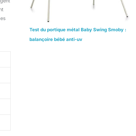
agent
nt
les
Test du portique métal Baby Swing Smoby :
balançoire bébé anti-uv