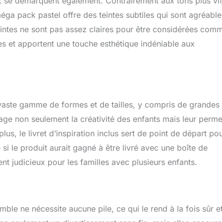
x se démarquent également. Contrairement aux tons plus vif
aux ultrasons et rivetés pour plus de sécurité. Recommandé pour
éga pack pastel offre des teintes subtiles qui sont agréable
es constructeurs âgés de 3 à 100 ans.
teintes ne sont pas assez claires pour être considérées com
tes et apportent une touche esthétique indéniable aux
vaste gamme de formes et de tailles, y compris de grandes
rage non seulement la créativité des enfants mais leur perme
us, le livret d’inspiration inclus sert de point de départ po
i le produit aurait gagné à être livré avec une boîte de
t judicieux pour les familles avec plusieurs enfants.
le ne nécessite aucune pile, ce qui le rend à la fois sûr e