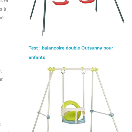
s et
s à
me
Test : balançoire double Outsunny pour
enfants
t
ur
t