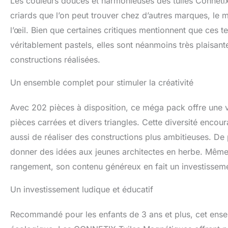
Les couleurs douces et harmonieuses des tuiles Conneti
phtalate, scellé 
criards que l’on peut trouver chez d’autres marques, le m
et apprécié par l
l’œil. Bien que certaines critiques mentionnent que ces 
véritablement pastels, elles sont néanmoins très plaisan
constructions réalisées.
Un ensemble complet pour stimuler la créativité
Avec 202 pièces à disposition, ce méga pack offre une 
pièces carrées et divers triangles. Cette diversité encou
aussi de réaliser des constructions plus ambitieuses. De pl
donner des idées aux jeunes architectes en herbe. Même s
rangement, son contenu généreux en fait un investissemen
Un investissement ludique et éducatif
Recommandé pour les enfants de 3 ans et plus, cet ensemb