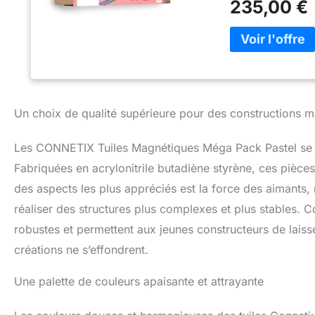
235,00 €
présentent notre 
tout en offrant de
magnétiques : le 
magnétiques, déco
puissants, ou sim
créations plus rob
que vous gagnez e
Un choix de qualité supérieure pour des constructions 
magnétiques. Cré
châteaux, des tou
de tri et des pièc
Les CONNETIX Tuiles Magnétiques Méga Pack Pastel se dis
profitez des tein
Fabriquées en acrylonitrile butadiène styrène, ces pièce
citron, violet et 
des aspects les plus appréciés est la force des aimants, 
unique, permettant
claires. Le cadea
réaliser des structures plus complexes et plus stables.
toute la gamme C
robustes et permettent aux jeunes constructeurs de laisse
magnétiques, le 
en matière de pa
créations ne s’effondrent.
de carreaux magné
existants. Avec 20
Une palette de couleurs apaisante et attrayante
donnez vie à votre
carreaux sont fab