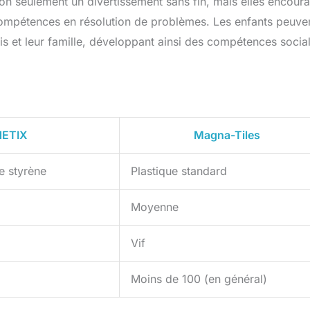
n seulement un divertissement sans fin, mais elles encour
ompétences en résolution de problèmes. Les enfants peuve
is et leur famille, développant ainsi des compétences socia
ETIX
Magna-Tiles
ne styrène
Plastique standard
Moyenne
Vif
Moins de 100 (en général)