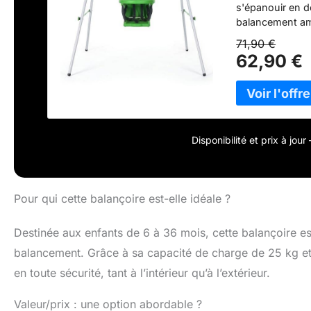
s'épanouir en d
balancement amu
installation sa
71,90 €
métal recouvert
62,90 €
profiter au ma
dotée d'un sièg
frontal pour évi
comporte un har
balançoire est f
de l'extérieur à
Disponibilité et prix à jou
x 122H cm. Assi
6 à 36 mois, ju
Pour qui cette balançoire est-elle idéale ?
Destinée aux enfants de 6 à 36 mois, cette balançoire e
balancement. Grâce à sa capacité de charge de 25 kg et s
en toute sécurité, tant à l’intérieur qu’à l’extérieur.
Valeur/prix : une option abordable ?