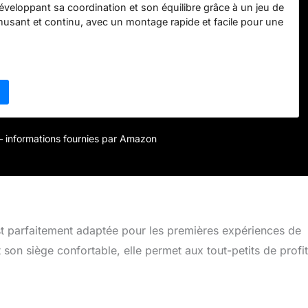
éveloppant sa coordination et son équilibre grâce à un jeu de
sant et continu, avec un montage rapide et facile pour une
ns stress. STRUCTURE SOLIDE ET STABLE : La structure en
e d'une peinture époxy assure stabilité et résistance pour en
ximum. SÉCURITE OPTIMALE : La balançoire pour enfant est
e haut et enveloppant et d'un dossier haut, avec un panneau
ter que les enfants ne tombent. De plus, cette balançoire
nais de sécurité pour la protection. PRATIQUE : La
acile à monter et légère, vous pourrez la déplacer facilement
 l'intérieur. SPÉCIFICATIONS : Dimensions totales : 122L x 146l
r – informations fournies par Amazon
se : 28l x 27P cm. Hauteur : 40 cm. Convient aux enfants de
squ'à 25 kg. Montage nécessaire.
st parfaitement adaptée pour les premières expériences de
on siège confortable, elle permet aux tout-petits de profit