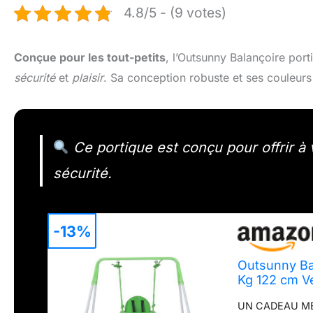
4.8/5 - (9 votes)
Conçue pour les tout-petits
, l’Outsunny Balançoire port
sécurité
et
plaisir
. Sa conception robuste et ses couleurs 
Ce portique est conçu pour offrir à
sécurité.
-13%
Outsunny Ba
Kg 122 cm V
UN CADEAU MER