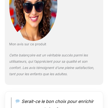
besoins Usage toute
la famille – supporte
jusqu’à 150 kg:
compatible enfants et
adultes pour des
moments de détente
partagés Installation
facile + instructions
et outils inclus: livré
Mon avis sur ce produit
partiellement
démonté avec
Cette balançoire est un véritable succès parmi les
accessoires pour un
utilisateurs, qui l’apprécient pour sa qualité et son
montage simplifié
confort. Les avis témoignent d’une pleine satisfaction,
tant pour les enfants que les adultes.
Serait-ce le bon choix pour enrichir