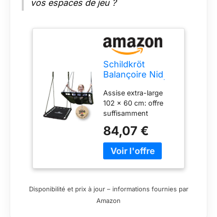
vos espaces de jeu ?
Schildkröt
Balançoire Nid
Rectangulaire |
Assise extra-large
102 x 60 cm |
102 × 60 cm: offre
pour Toute la
suffisamment
Famille | pour
d’espace pour
l'Extérieur et
84,07 €
s’asseoir ou
l'Intérieur | 150
s’allonger
kg de Charge
confortablement à un
Maximale |
ou deux Structure en
Instructions de
acier indéformable +
Montage
protection mousse:
Incluses | Noir
Disponibilité et prix à jour – informations fournies par
quatre tubes
Amazon
métalliques protégés
contre les chocs