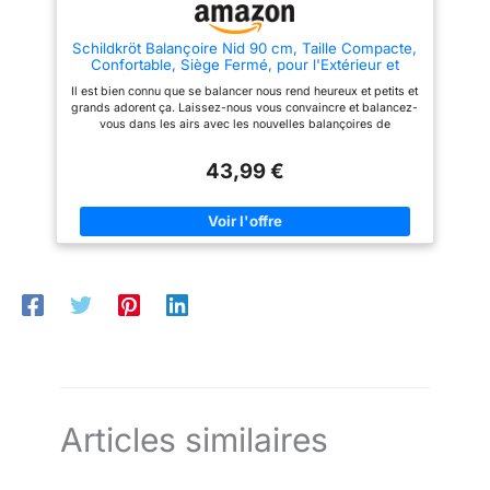
De plus, ses matériaux
résistants aux intempéries
Schildkröt Balançoire Nid 90 cm, Taille Compacte,
assurent un entretien minimal et
Confortable, Siège Fermé, pour l'Extérieur et
une longue durée de vie.
l'Intérieur, 150 kg de Charge Maximale, avec
Il est bien connu que se balancer nous rend heureux et petits et
Instructions et Outils, Bleu-Noir
grands adorent ça. Laissez-nous vous convaincre et balancez-
vous dans les airs avec les nouvelles balançoires de
Schildkröt La balançoire nid de Schildkröt avec un diamètre de
90 cm, a un siège confortable et fermé en maille plastique
43,99 €
durable (polypropylène) Fournit suffisamment d'espace pour
se balancer et se détendre en toute sécurité. Les 4 tubes en
acier dimensionnellement stables (25 mm x 0,8 mm) ont une
protection contre les chocs et sont reliés les uns aux autres par
des vis Fournit suffisamment d'espace pour se balancer et se
détendre en toute sécurité. Les 4 tubes en acier
dimensionnellement stables (25 mm x 0,8 mm) ont une
protection contre les chocs et sont reliés les uns aux autres par
des vis Convient pour une utilisation intérieure et extérieure,
offre un plaisir de balancement pour petits et grands et est
fourni partiellement démonté. Compris les instructions de
montage et les outils. Poids maximum de l'utilisateur: 150 kg
Articles similaires