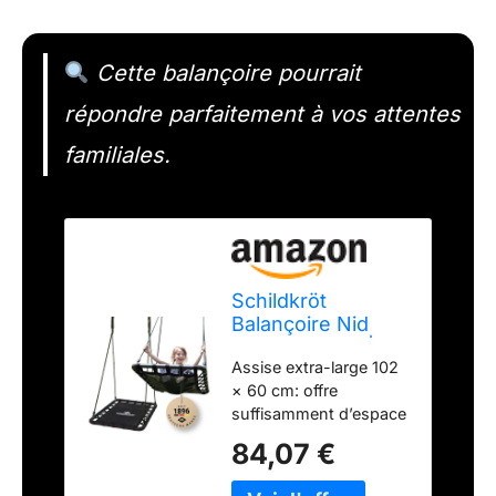
Cette balançoire pourrait
répondre parfaitement à vos attentes
familiales.
Schildkröt
Balançoire Nid
Rectangulaire |
Assise extra-large 102
102 x 60 cm | pour
× 60 cm: offre
Toute la Famille |
suffisamment d’espace
pour l'Extérieur et
pour s’asseoir ou
l'Intérieur | 150 kg
84,07 €
s’allonger
de Charge
confortablement à un
Maximale |