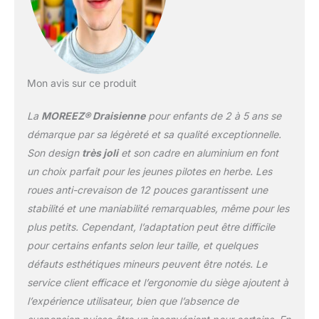
de 31 à 44 cm, idéale
pour les enfants
mesurant environ 85 cm
jusqu'à 110 cm. Ce vélo
sans pédales
Mon avis sur ce produit
accompagne
l'apprentissage de
La
MOREEZ® Draisienne
pour enfants de 2 à 5 ans se
l'équilibre pendant des
années avant le passage
démarque par sa légèreté et sa qualité exceptionnelle.
au vélo classique.
Son design
très joli
et son cadre en aluminium en font
SÉCURITÉ & GUIDON
un choix parfait pour les jeunes pilotes en herbe. Les
360° – Conçu pour la
roues anti-crevaison de 12 pouces garantissent une
sécurité : le guidon
tourne à 360° pour se
stabilité et une maniabilité remarquables, même pour les
coucher à plat en cas de
plus petits. Cependant, l’adaptation peut être difficile
chute, évitant ainsi les
pour certains enfants selon leur taille, et quelques
chocs contre la poitrine
défauts esthétiques mineurs peuvent être notés. Le
(contrairement aux
guidons bloqués). Le
service client efficace et l’ergonomie du siège ajoutent à
cadre absorbe les
l’expérience utilisateur, bien que l’absence de
vibrations efficacement