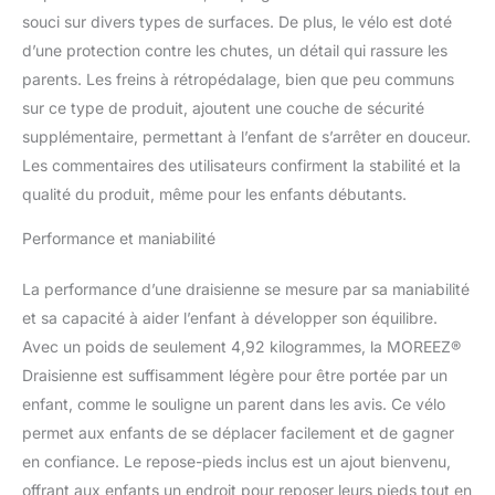
SÉCURITÉ & GUIDON
souci sur divers types de surfaces. De plus, le vélo est doté
360° – Conçu pour la
d’une protection contre les chutes, un détail qui rassure les
sécurité : le guidon
tourne à 360° pour se
parents. Les freins à rétropédalage, bien que peu communs
coucher à plat en cas de
sur ce type de produit, ajoutent une couche de sécurité
chute, évitant ainsi les
supplémentaire, permettant à l’enfant de s’arrêter en douceur.
chocs contre la poitrine
Les commentaires des utilisateurs confirment la stabilité et la
(contrairement aux
guidons bloqués). Le
qualité du produit, même pour les enfants débutants.
cadre absorbe les
vibrations efficacement
Performance et maniabilité
pour protéger le dos de
votre enfant. RÉSISTANT
La performance d’une draisienne se mesure par sa maniabilité
& SANS ROUILLE
et sa capacité à aider l’enfant à développer son équilibre.
(OUTDOOR) – Laissez-la
Avec un poids de seulement 4,92 kilogrammes, la MOREEZ®
sous la pluie sans souci !
Draisienne est suffisamment légère pour être portée par un
Contrairement aux
modèles en métal, le
enfant, comme le souligne un parent dans les avis. Ce vélo
cadre en nylon est 100%
permet aux enfants de se déplacer facilement et de gagner
inoxydable (ne rouille
en confiance. Le repose-pieds inclus est un ajout bienvenu,
pas) et résiste aux
offrant aux enfants un endroit pour reposer leurs pieds tout en
chocs. Pneus 12 pouces