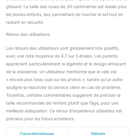
en mousse EVA :
glissant. La taille des roues de 30 centimètres est idéale pour
durables, sans entretien
les jeunes enfants, leur permettant de toucher le sol tout en
et totalement
restant en sécurité.
imcrevables (pas de
gonflage nécessaire).
Retour des utilisateurs
QUALITÉ ALLEMANDE &
MONTAGE FACILE –
Les retours des utilisateurs sont globalement très positifs,
Design Allemand pensé
avec une note moyenne de 4,7 sur 5 étoiles. Les parents
pour durer (supporte
jusqu'à 50 kg !).
apprécient particulièrement la légèreté et le design attrayant
Montage ultra-rapide en
de la draisienne. Un utilisateur mentionne que le vélo est
quelques minutes (outil
« encore plus beau que sur les photos », tandis qu’un autre
inclus). Le cadeau idéal
souligne la réactivité du service client en cas de problème.
(Anniversaire, Noël) pour
développer la motricité et
Toutefois, certains commentaires suggèrent de préciser la
l'autonomie. Disponible
taille recommandée de l’enfant plutôt que l’âge, pour une
en Noir Profond, Rose
meilleure adéquation. Ce retour d’expérience utilisateur est
Hortensia, Vert Paradis et
précieux pour les futurs acheteurs.
Blanc Opale.
Caractéristiques
Détails