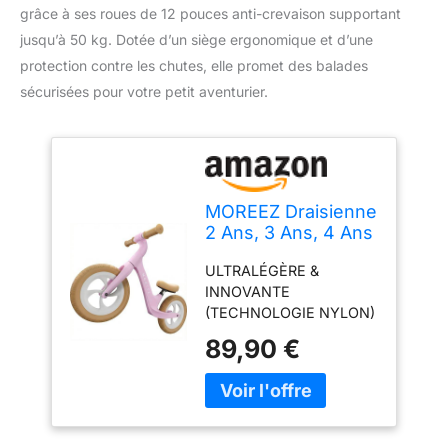
grâce à ses roues de 12 pouces anti-crevaison supportant
jusqu’à 50 kg. Dotée d’un siège ergonomique et d’une
protection contre les chutes, elle promet des balades
sécurisées pour votre petit aventurier.
MOREEZ Draisienne
2 Ans, 3 Ans, 4 Ans
- Vélo Enfant Léger
ULTRALÉGÈRE &
(3,9 kg) & Évolutif -
INNOVANTE
Cadre Nylon
(TECHNOLOGIE NYLON)
Robuste
– Fini les vélos lourds en
(Inoxydable) -
89,90 €
acier ! Grâce à son cadre
Draisienne Bébé
en composite nylon
Pneus 12 Pouces
haute densité (GFRP),
Imcrevables -
cette draisienne ne pèse
Design Allemand,
que 3,9 kg. Elle est facile
Sécurité Optimale