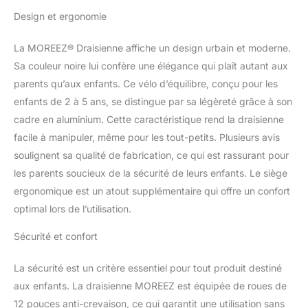
à manier pour votre
Design et ergonomie
enfant et sans effort à
porter pour les parents.
La MOREEZ® Draisienne affiche un design urbain et moderne.
Plus robuste que le
plastique, plus légère
Sa couleur noire lui confère une élégance qui plaît autant aux
que le métal. ÉVOLUTIVE
parents qu’aux enfants. Ce vélo d’équilibre, conçu pour les
: GRANDIT AVEC
enfants de 2 à 5 ans, se distingue par sa légèreté grâce à son
L'ENFANT (2 à 5 ANS) –
cadre en aluminium. Cette caractéristique rend la draisienne
Un investissement
facile à manipuler, même pour les tout-petits. Plusieurs avis
durable. La selle
ergonomique est réglable
soulignent sa qualité de fabrication, ce qui est rassurant pour
de 31 à 44 cm, idéale
les parents soucieux de la sécurité de leurs enfants. Le siège
pour les enfants
ergonomique est un atout supplémentaire qui offre un confort
mesurant environ 85 cm
optimal lors de l’utilisation.
jusqu'à 110 cm. Ce vélo
sans pédales
Sécurité et confort
accompagne
l'apprentissage de
l'équilibre pendant des
La sécurité est un critère essentiel pour tout produit destiné
années avant le passage
aux enfants. La draisienne MOREEZ est équipée de roues de
au vélo classique.
12 pouces anti-crevaison, ce qui garantit une utilisation sans