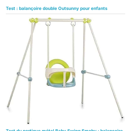
Test : balançoire double Outsunny pour enfants
Test du portique métal Baby Swing Smoby : balançoire