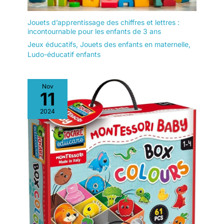
Jouets d’apprentissage des chiffres et lettres :
incontournable pour les enfants de 3 ans
Jeux éducatifs
,
Jouets des enfants en maternelle
,
Ludo-éducatif enfants
Nov
11
2024