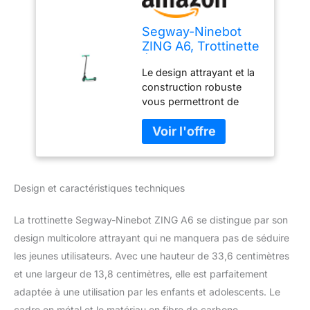
Segway-Ninebot
ZING A6, Trottinette
Électrique pour
Le design attrayant et la
enfants et
construction robuste
adolescents, max.
vous permettront de
12 km/h, 5 km
vous rendre où vous le
d'autonomie,
souhaitez en toute
Multicolore, Taille
sécurité Marque :
standard
Ninebot en Segway
Référence du modèle :
Design et caractéristiques techniques
Zing A6 Découvrez notre
gamme complète de
produits.
La trottinette Segway-Ninebot ZING A6 se distingue par son
design multicolore attrayant qui ne manquera pas de séduire
les jeunes utilisateurs. Avec une hauteur de 33,6 centimètres
et une largeur de 13,8 centimètres, elle est parfaitement
adaptée à une utilisation par les enfants et adolescents. Le
cadre en métal et le matériau en fibre de carbone