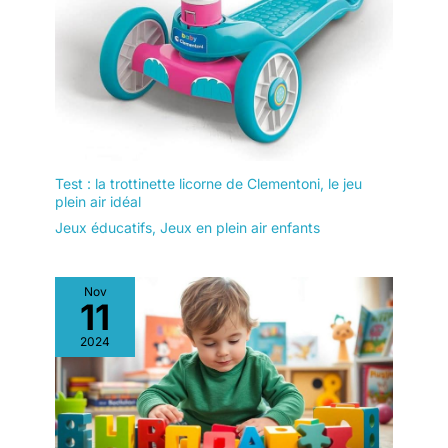
l'esprit tranquille ! Nous offrons
un service client professionnel
pour votre trottinette électrique
pour adulte, avec une garantie
fabricant de 24 mois et un
retour facile sous 30 jours. Pour
toute question concernant votre
trottinette électrique, n'hésitez
pas à nous contacter. Nous vous
garantissons un service après-
vente fiable et sans tracas.
Test : la trottinette licorne de Clementoni, le jeu
plein air idéal
Jeux éducatifs
,
Jeux en plein air enfants
Nov
11
2024