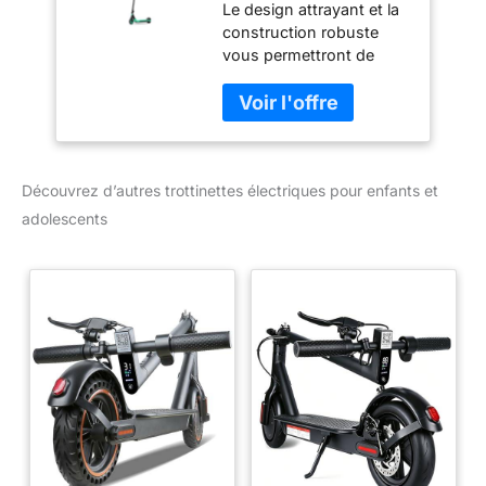
Le design attrayant et la
enfants et
construction robuste
adolescents, max.
vous permettront de
12 km/h, 5 km
vous rendre où vous le
d'autonomie,
souhaitez en toute
Multicolore, Taille
sécurité Marque :
standard
Ninebot en Segway
Référence du modèle :
Découvrez d’autres trottinettes électriques pour enfants et
Zing A6 Découvrez notre
gamme complète de
adolescents
produits.