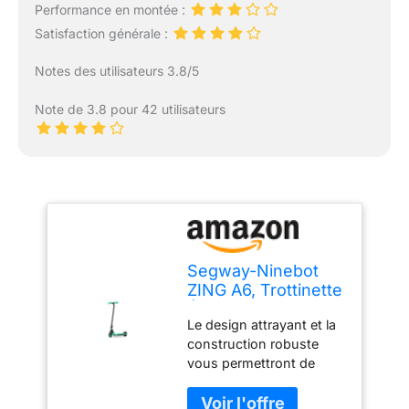
Performance en montée :
Satisfaction générale :
Notes des utilisateurs 3.8/5
Note de 3.8 pour 42 utilisateurs
Segway-Ninebot
ZING A6, Trottinette
Électrique pour
Le design attrayant et la
enfants et
construction robuste
adolescents, max.
vous permettront de
12 km/h, 5 km
vous rendre où vous le
d'autonomie,
souhaitez en toute
Multicolore, Taille