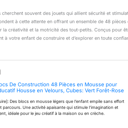
herchent souvent des jouets qui allient sécurité et stimula
ondent à cette attente en offrant un ensemble de 48 pièces
a créativité et la motricité des tout-petits. Conçus pour êt
t à votre enfant de construire et d’explorer en toute confia
ocs De Construction 48 Pièces en Mousse pour
ucatif Housse en Velours, Cubes: Vert Forêt-Rose
is De Montagnes
uire]: Des blocs en mousse légers que l’enfant empile sans effort
t parcours. Une activité apaisante qui stimule l’imagination et
t, idéale pour le jeu créatif à la maison ou en crèche.
nsoriel]: La surface en velours douce éveille le toucher et les
ent la perception visuelle. Les gros cubes 14 cm aident la