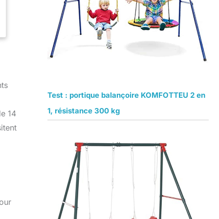
nts
Test : portique balançoire KOMFOTTEU 2 en
1, résistance 300 kg
de 14
itent
our