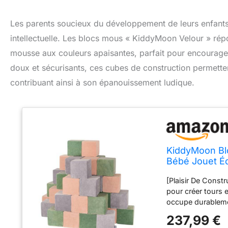
Les parents soucieux du développement de leurs enfants c
intellectuelle. Les blocs mous « KiddyMoon Velour » rép
mousse aux couleurs apaisantes, parfait pour encourager l
doux et sécurisants, ces cubes de construction permetten
contribuant ainsi à son épanouissement ludique.
KiddyMoon Bl
Bébé Jouet Éd
De Sables-Gr
[Plaisir De Constr
pour créer tours e
occupe durablemen
[Développement Se
237,99 €
couleurs soutienn