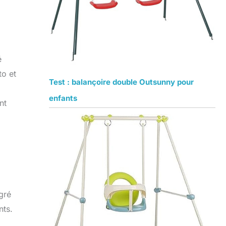
é
to et
Test : balançoire double Outsunny pour
enfants
nt
gré
nts.