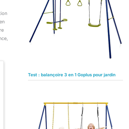
tion
 en
re
nce,
Test : balançoire 3 en 1 Goplus pour jardin