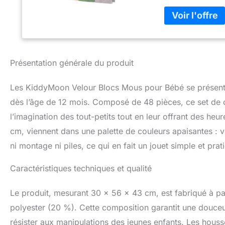
motricité fine et 
précis et sûrs. [
nettoyage rapide e
réduisent les cho
sereines. [Caract
velours, très lége
Présentation générale du produit
premières constru
en peu de temps. 
Les KiddyMoon Velour Blocs Mous pour Bébé se présente
selon l’espace dis
chaque jour à ima
dès l’âge de 12 mois. Composé de 48 pièces, ce set de 
ludique et sensori
l’imagination des tout-petits tout en leur offrant des h
cm, viennent dans une palette de couleurs apaisantes : ve
ni montage ni piles, ce qui en fait un jouet simple et prati
Caractéristiques techniques et qualité
Le produit, mesurant 30 x 56 x 43 cm, est fabriqué à p
polyester (20 %). Cette composition garantit une douceu
résister aux manipulations des jeunes enfants. Les houss