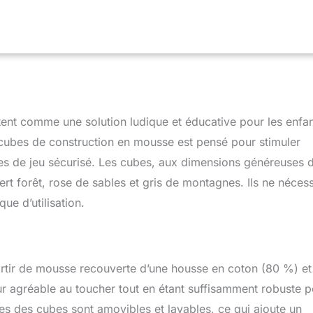
la coordination œil main dès 36 mois, en favorisant des gestes
Confort Pour Les Parents]: Housses à zip amovibles pour un
t une hygiène facile au quotidien. Les bords lisses et la légèreté
cs pendant la découverte, pour des séances de jeu éducatif plus
éristiques]: Set de gros cubes 14 cm en mousse recouverts de
rs à déplacer par les tout petits. Idéals pour tours, chemins et
ctions. Après transport, de légères déformations disparaissent
[Idée Cadeau]: Un jouet évolutif à compléter au fil du temps
nt comme une solution ludique et éducative pour les enfa
ponible. Parfait pour la chambre d’enfant et le coin jeux, il invite
giner, empiler et construire. Offrez un moment d’apprentissage
cubes de construction en mousse est pensé pour stimuler
el.
eures de jeu sécurisé. Les cubes, aux dimensions généreuses 
rt forêt, rose de sables et gris de montagnes. Ils ne nécess
que d’utilisation.
artir de mousse recouverte d’une housse en coton (80 %) et
r agréable au toucher tout en étant suffisamment robuste p
es des cubes sont amovibles et lavables, ce qui ajoute un