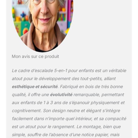
support d'escalade
Montessori 5 en 1,
spécialement conçu pour
les plus jeunes de 1 à 3
ans. L'ensemble
comprend un triangle
d'escalade, une arche
d'escalade avec coussin
Mon avis sur ce produit
et un toboggan. Idéal
pour les salles de jeux
Le cadre d’escalade 5-en-1 pour enfants est un véritable
intérieures pour offrir aux
plus petits un espace
atout pour le développement des tout-petits, alliant
protégé à découvrir.
esthétique et sécurité
. Fabriqué en bois de très bonne
Matériau de qualité
qualité, il offre une
évolutivité
remarquable, permettant
supérieure : cet
aux enfants de 1 à 3 ans de s’épanouir physiquement et
ensemble exclusif est
fabriqué en contreplaqué
cognitivement. Son design neutre et élégant s’intègre
de bouleau letton de
facilement dans n’importe quel intérieur, et sa compacité
qualité supérieure et
est un atout pour le rangement. Le montage, bien que
garantit une expérience
simple, souffre de l’absence d’une notice papier, mais
de jeu durable et