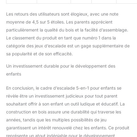
moteur. La toboggan et
l'arche d'escalade offrent
non seulement du plaisir,
Les retours des utilisateurs sont élogieux, avec une note
mais aussi un moyen
moyenne de 4,5 sur 5 étoiles. Les parents apprécient
pratique de stimuler le
particulièrement la qualité du bois et la facilité d’assemblage.
désir d'aventure de votre
Le classement du produit en tant que numéro 1 dans la
enfant et de renforcer sa
confiance en soi. Cadeau
catégorie des jeux d’escalade est un gage supplémentaire de
parfait : un cadeau idéal
sa popularité et de son efficacité.
pour les anniversaires et
les vacances,
Un investissement durable pour le développement des
spécialement conçu pour
enfants
les besoins des plus
jeunes explorateurs.
En conclusion, le cadre d’escalade 5-en-1 pour enfants se
Avec ce nouvel
révèle être un investissement judicieux pour tout parent
ensemble, vous
bénéficiez d'une infinité
souhaitant offrir à son enfant un outil ludique et éducatif. La
d'avantages amusants et
construction en bois assure une durabilité qui traverse les
éducatifs, ce qui en fait
années, tandis que les multiples possibilités de jeu
un cadeau précieux qui
garantissent un intérêt renouvelé chez les enfants. Ce produit
séduit à la fois les
enfants et les parents.
représente un atout indéniable pour le développement