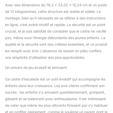
plus petits un espace
Avec des dimensions de 76,2 x 33,02 x 15,24 cm et un poids
protégé à découvrir.
de 12 kilogrammes, cette structure est stable et solide. Le
Matériau de qualité
montage, bien qu’il nécessite de se référer à des instructions
supérieure : cet
en ligne, s’est avéré intuitif et rapide. La sécurité est un point
ensemble exclusif est
fabriqué en contreplaqué
crucial, et je suis satisfait de constater que le cadre ne vacille
de bouleau letton de
pas, même sous l’énergie débordante des jeunes enfants. La
qualité supérieure et
qualité et la sécurité sont des critères essentiels, et ce produit
garantit une expérience
les remplit avec brio. L’absence de besoin en piles confère
de jeu durable et
incassable. Les surfaces
une simplicité d’utilisation des plus appréciables.
sont affinées avec un
mélange spécial d'huiles
Un univers de jeu évolutif et stimulant
et de cires, ce qui rend
l'ensemble non
Ce cadre d’escalade est un outil évolutif qui accompagne les
seulement sûr, mais
enfants dans leur croissance. Les avis clients confirment son
aussi facile à nettoyer.
succès : les enfants s’y amusent quotidiennement, grimpent,
Conforme à toutes les
glissent et se balancent avec enthousiasme. Il est intéressant
normes européennes de
sécurité des jouets.
de noter que même les plus réticents finissent par s’y habituer
Installation facile et
et en profiter pleinement, comme le souligne un parent dont la