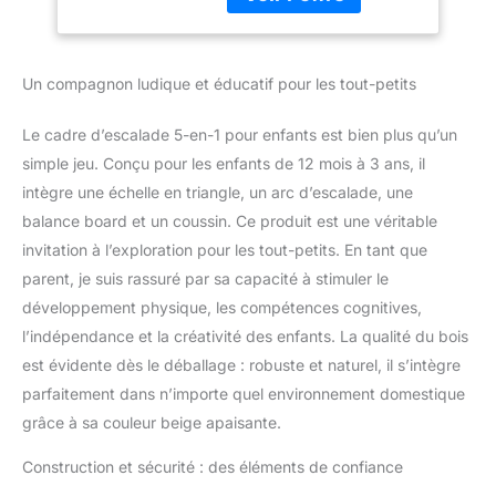
d'une méthode
respectueuse de
l'environnement qui
contribue à préserver les
Un compagnon ludique et éducatif pour les tout-petits
ressources naturelles et
à réduire la
Le cadre d’escalade 5-en-1 pour enfants est bien plus qu’un
consommation de papier.
L'ensemble comprend :
simple jeu. Conçu pour les enfants de 12 mois à 3 ans, il
augmentez le plaisir de
intègre une échelle en triangle, un arc d’escalade, une
jouer à votre enfant avec
balance board et un coussin. Ce produit est une véritable
notre nouveau kit de
invitation à l’exploration pour les tout-petits. En tant que
support d'escalade
parent, je suis rassuré par sa capacité à stimuler le
Montessori 5 en 1,
spécialement conçu pour
développement physique, les compétences cognitives,
les plus jeunes de 1 à 3
l’indépendance et la créativité des enfants. La qualité du bois
ans. L'ensemble
est évidente dès le déballage : robuste et naturel, il s’intègre
comprend un triangle
parfaitement dans n’importe quel environnement domestique
d'escalade, une arche
d'escalade avec coussin
grâce à sa couleur beige apaisante.
et un toboggan. Idéal
pour les salles de jeux
Construction et sécurité : des éléments de confiance
intérieures pour offrir aux