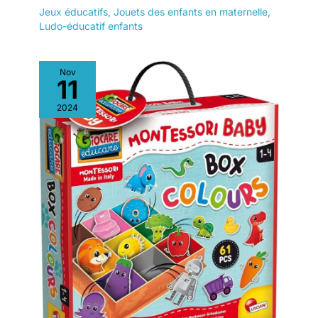
Jeux éducatifs
,
Jouets des enfants en maternelle
,
Ludo-éducatif enfants
Nov
11
2024