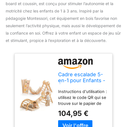
board et coussin, est conçu pour stimuler l’autonomie et la
motricité chez les enfants de 1 à 3 ans. Inspiré par la
pédagogie Montessori, cet équipement en bois favorise non
seulement l’activité physique, mais aussi le développement de
la confiance en soi. Offrez à votre enfant un espace de jeu sûr
et stimulant, propice à l’exploration et à la découverte.
Cadre escalade 5-
en-1 pour Enfants -
Échelle en Triangle,
Instructions d'utilisation :
Arc d'escalade,
utilisez le code QR qui se
Balance Board et
trouve sur le papier de
Coussin, Gym en
graines de la boîte pour
Bois pour Enfants
104,95 €
consulter les
de 1 à 3 Ans
instructions. Il s'agit