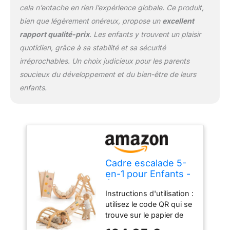
incassable. Les surfaces
cela n’entache en rien l’expérience globale. Ce produit,
sont affinées avec un
bien que légèrement onéreux, propose un
excellent
mélange spécial d'huiles
rapport qualité-prix
. Les enfants y trouvent un plaisir
et de cires, ce qui rend
quotidien, grâce à sa stabilité et sa sécurité
l'ensemble non
seulement sûr, mais
irréprochables. Un choix judicieux pour les parents
aussi facile à nettoyer.
soucieux du développement et du bien-être de leurs
Conforme à toutes les
enfants.
normes européennes de
sécurité des jouets.
Installation facile et
durabilité : conçu pour
une installation facile
avec une utilisation
minimale de l'outil et des
Cadre escalade 5-
instructions claires
en-1 pour Enfants -
(français non garanti).
Échelle en Triangle,
Conçue pour soutenir en
Instructions d'utilisation :
Arc d'escalade,
toute sécurité les plus
utilisez le code QR qui se
Balance Board et
jeunes lors de l'escalade
trouve sur le papier de
Coussin, Gym en
et du toboggan, la
graines de la boîte pour
Bois pour Enfants