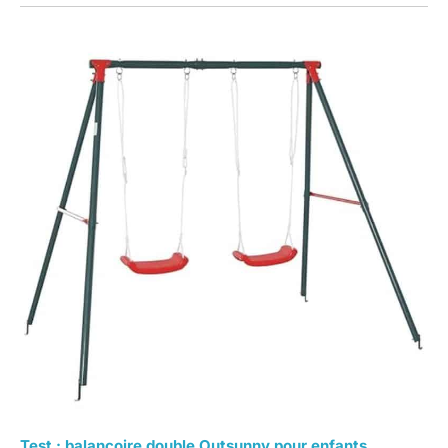
Test : balançoire double Outsunny pour enfants