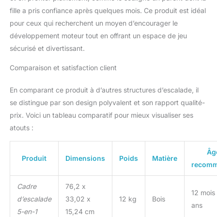
durabilité : conçu pour
fille a pris confiance après quelques mois. Ce produit est idéal
une installation facile
pour ceux qui recherchent un moyen d’encourager le
avec une utilisation
minimale de l'outil et des
développement moteur tout en offrant un espace de jeu
instructions claires
sécurisé et divertissant.
(français non garanti).
Conçue pour soutenir en
Comparaison et satisfaction client
toute sécurité les plus
jeunes lors de l'escalade
En comparant ce produit à d’autres structures d’escalade, il
et du toboggan, la
se distingue par son design polyvalent et son rapport qualité-
construction robuste
prix. Voici un tableau comparatif pour mieux visualiser ses
offre un environnement
robuste pour des
atouts :
aventures sûres. Jeu
fascinant et interactif : le
Âg
design stimule
Produit
Dimensions
Poids
Matière
recom
l'imagination et la
créativité, offre des
Cadre
76,2 x
possibilités de jeu
12 mois
polyvalentes et favorise
d’escalade
33,02 x
12 kg
Bois
ans
le développement
5-en-1
15,24 cm