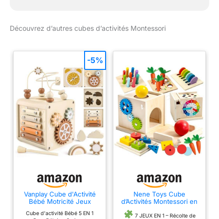
Découvrez d’autres cubes d’activités Montessori
-5%
Vanplay Cube d'Activité
Nene Toys Cube
Bébé Motricité Jeux
d’Activités Montessori en
Montessori 2 3 Ans
Bois 7-en-1 FSC® –
Cube d'activité Bébé 5 EN 1
Parcours Jouet Enfant
Jouet Montessori 1 an –
7 JEUX EN 1 – Récolte de