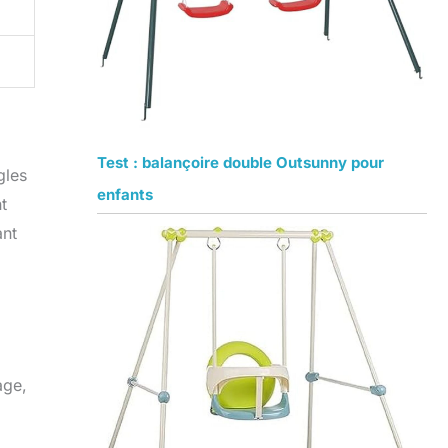
Test : balançoire double Outsunny pour
gles
enfants
t
ant
age,