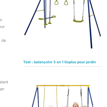
ls
our
s de
Test : balançoire 3 en 1 Goplus pour jardin
stant
ger