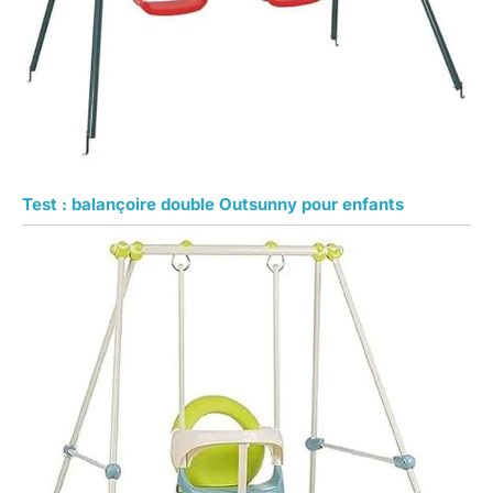
Test : balançoire double Outsunny pour enfants