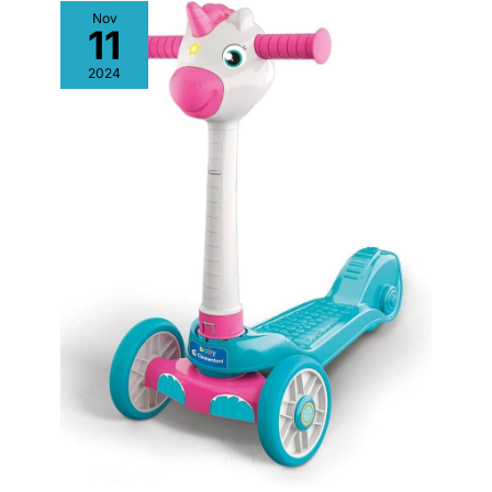
utilisons, sans BPA,
Nov
11
peinture non toxique. A
passé des tests de
2024
sécurité physique et
chimique bien au-delà
des normes américaines
ASTMF-963 et UE EN-
71. Parce que c'est
important pour la santé
des enfants.