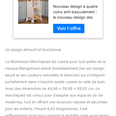
cuisine pour tout-
Nouveau design à quatre
petits – Tour
coins anti-basculement :
d'apprentissage
le nouveau design des
debout pour
quatre coins anti-
comptoir de cuisine
basculement peut
pour enfants –
garantir la stabilité de ce
Marchepied debout
tabouret de cuisine. Il est
pour évier de salle
15 % plus stable que les
de bain
Un design attractif et fonctionnel
tabourets ordinaires pour
(naturel/blanc)
enfants, de sorte que les
bébés actifs peuvent
Le Montessori Marchepied de cuisine pour tout-petits de la
l'utiliser en toute
marque Mangohood séduit immédiatement par son design
tranquillité. Levier de
épuré et ses couleurs naturelles et blanches qui s’intègrent
sécurité pratique : la tour
parfaitement dans n’importe quelle cuisine ou salle de bain.
Montessori de
Mangohood a conçu de
Avec des dimensions de 44,96 x 39,88 x 89,92 cm, ce
manière innovante un
marchepied est conçu pour s’adapter aux espaces de vie
levier de sécurité flexible
modernes, tout en offrant une structure robuste et sécurisée
qui peut être ajusté à
pour les enfants. Pesant 9,43 kilogrammes, il est
tout moment. Le levier de
sécurité coulissant de 3
suffisamment lourd pour garantir la stabilité, mais aussi assez