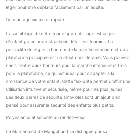
secondes de cette tour
léger pour être déplacé facilement par un adulte.
de cuisine pour enfant
est plus pratique et plus
Un montage simple et rapide
sûr que les autres leviers
de sécurité qui sont fixés
L’assemblage de cette tour d’apprentissage est un jeu
avec des vis aux deux
d’enfant grâce aux instructions détaillées fournies. La
extrémités. Design sans
possibilité de régler la hauteur de la marche inférieure et de la
clôture creuse : vous
n'avez pas à vous
plateforme principale est un atout considérable. Vous pouvez
soucier que votre enfant
choisir entre deux hauteurs pour la marche inférieure et trois
marche sur la clôture
pour la plateforme, ce qui est idéal pour s’adapter à la
creuse et tombe, notre
croissance de votre enfant. Cette flexibilité permet d’offrir une
tabouret pour clôture
pour bébés n'adopte pas
utilisation intuitive et sécurisée, même pour les plus jeunes.
de design creux, ce qui
Les deux barres de sécurité amovibles sont un ajout bien
protège entièrement la
pensé pour assurer la sécurité des enfants plus petits.
sécurité de votre enfant.
Pédales réglables : les
Polyvalence et sécurité au rendez-vous
pédales sur le bas de
nos tabourets de cuisine
Le Marchepied de Mangohood se distingue par sa
pour enfants sont