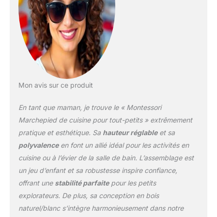
Mangohood a conçu de
manière innovante un
levier de sécurité flexible
qui peut être ajusté à
tout moment. Le levier de
sécurité coulissant de 3
secondes de cette tour
de cuisine pour enfant
est plus pratique et plus
Mon avis sur ce produit
sûr que les autres leviers
de sécurité qui sont fixés
En tant que maman, je trouve le « Montessori
avec des vis aux deux
Marchepied de cuisine pour tout-petits » extrêmement
extrémités. Design sans
pratique et esthétique. Sa
hauteur réglable
et sa
clôture creuse : vous
polyvalence
en font un allié idéal pour les activités en
n'avez pas à vous
soucier que votre enfant
cuisine ou à l’évier de la salle de bain. L’assemblage est
marche sur la clôture
un jeu d’enfant et sa robustesse inspire confiance,
creuse et tombe, notre
offrant une
stabilité parfaite
pour les petits
tabouret pour clôture
explorateurs. De plus, sa conception en bois
pour bébés n'adopte pas
de design creux, ce qui
naturel/blanc s’intègre harmonieusement dans notre
protège entièrement la