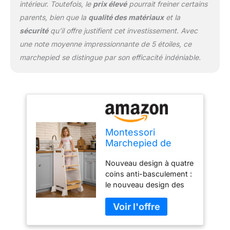
intérieur. Toutefois, le
prix élevé
pourrait freiner certains
sécurité de votre enfant.
parents, bien que la
qualité des matériaux
et la
Pédales réglables : les
sécurité
qu’il offre justifient cet investissement. Avec
pédales sur le bas de
nos tabourets de cuisine
une note moyenne impressionnante de 5 étoiles, ce
pour enfants sont
marchepied se distingue par son efficacité indéniable.
également conçues avec
deux hauteurs réglables,
de sorte que vous
pouvez régler la hauteur
du tabouret pour enfant
pour les pédales d'évier
de cuisine selon vos
Montessori
besoins. Favorise
Marchepied de
l'indépendance : notre
cuisine pour tout-
marchepied sûr pour les
Nouveau design à quatre
petits – Tour
tout-petits est parfait
coins anti-basculement :
d'apprentissage
pour enseigner aux
le nouveau design des
debout pour
enfants âgés de 12 mois
quatre coins anti-
comptoir de cuisine
à 4 ans comment se
basculement peut
pour enfants –
laver les mains, se
garantir la stabilité de ce
Marchepied debout
brosser les dents,
tabouret de cuisine. Il est
pour évier de salle