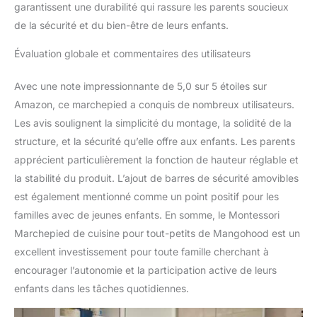
peut supporter jusqu'à
garantissent une durabilité qui rassure les parents soucieux
100 kg et peut également
de la sécurité et du bien-être de leurs enfants.
être utilisé par les
adultes. Nous nous
Évaluation globale et commentaires des utilisateurs
soucions de la qualité :
nous avons des
Avec une note impressionnante de 5,0 sur 5 étoiles sur
exigences strictes pour
Amazon, ce marchepied a conquis de nombreux utilisateurs.
tous les bois que nous
utilisons, sans BPA,
Les avis soulignent la simplicité du montage, la solidité de la
peinture non toxique. A
structure, et la sécurité qu’elle offre aux enfants. Les parents
passé des tests de
apprécient particulièrement la fonction de hauteur réglable et
sécurité physique et
la stabilité du produit. L’ajout de barres de sécurité amovibles
chimique bien au-delà
des normes américaines
est également mentionné comme un point positif pour les
ASTMF-963 et UE EN-
familles avec de jeunes enfants. En somme, le Montessori
71. Parce que c'est
Marchepied de cuisine pour tout-petits de Mangohood est un
important pour la santé
excellent investissement pour toute famille cherchant à
des enfants.
encourager l’autonomie et la participation active de leurs
enfants dans les tâches quotidiennes.