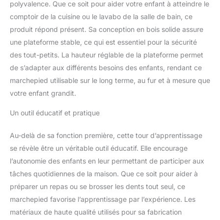
polyvalence. Que ce soit pour aider votre enfant à atteindre le
également conçues avec
deux hauteurs réglables,
comptoir de la cuisine ou le lavabo de la salle de bain, ce
de sorte que vous
produit répond présent. Sa conception en bois solide assure
pouvez régler la hauteur
une plateforme stable, ce qui est essentiel pour la sécurité
du tabouret pour enfant
des tout-petits. La hauteur réglable de la plateforme permet
pour les pédales d'évier
de cuisine selon vos
de s’adapter aux différents besoins des enfants, rendant ce
besoins. Favorise
marchepied utilisable sur le long terme, au fur et à mesure que
l'indépendance : notre
votre enfant grandit.
marchepied sûr pour les
tout-petits est parfait
Un outil éducatif et pratique
pour enseigner aux
enfants âgés de 12 mois
Au-delà de sa fonction première, cette tour d’apprentissage
à 4 ans comment se
se révèle être un véritable outil éducatif. Elle encourage
laver les mains, se
brosser les dents,
l’autonomie des enfants en leur permettant de participer aux
cuisiner ou apprendre.
tâches quotidiennes de la maison. Que ce soit pour aider à
Vous pouvez utiliser la
préparer un repas ou se brosser les dents tout seul, ce
tour de cuisine pour
marchepied favorise l’apprentissage par l’expérience. Les
tout-petits dans
plusieurs scénarios et il
matériaux de haute qualité utilisés pour sa fabrication