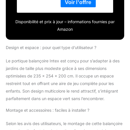
plastisol : plus de
confort
Disponibilité et prix à jour – informations fournies par
Amazon
Design et espace : pour quel type d’utilisateur ?
Le portique balançoire Intex est conçu pour s’adapter à des
jardins de taille plus modeste grâce à ses dimensions
optimisées de 235 x 254 x 200 cm. Il occupe un espace
restreint tout en offrant une aire de jeu complète pour les
enfants. Son design multicolore le rend attractif, s’intégrant
parfaitement dans un espace vert sans l’encombrer.
Montage et accessoires : faciles à installer ?
Selon les avis des utilisateurs, le montage de cette balançoire