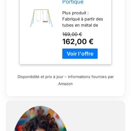
Portique
Balançoire 2
Plus produit :
Agrès Nid
Fabriqué à partir des
D'oiseau
tubes en métal de
Balançoire
nos piscines
Couleurs
169,00 €
tubulaires Âge : 3-10
162,00 €
ans 2 agrès : 1
balançoire + 1 nid
d'oiseau Chaînes en
plastisol : plus de
confort
Disponibilité et prix à jour – informations fournies par
Amazon