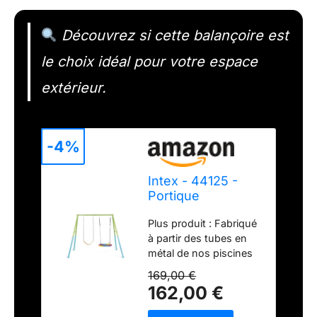
Découvrez si cette balançoire est
le choix idéal pour votre espace
extérieur.
-4%
Intex - 44125 -
Portique
Balançoire 2
Plus produit : Fabriqué
Agrès Nid
à partir des tubes en
D'oiseau
métal de nos piscines
Balançoire
tubulaires Âge : 3-10
Couleurs
169,00 €
ans 2 agrès : 1
162,00 €
balançoire + 1 nid
d'oiseau Chaînes en