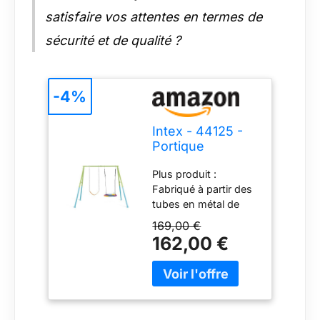
satisfaire vos attentes en termes de
sécurité et de qualité ?
-4%
Intex - 44125 -
Portique
Balançoire 2
Plus produit :
Agrès Nid
Fabriqué à partir des
D'oiseau
tubes en métal de
Balançoire
nos piscines
Couleurs
169,00 €
tubulaires Âge : 3-10
162,00 €
ans 2 agrès : 1
balançoire + 1 nid
d'oiseau Chaînes en
plastisol : plus de
confort