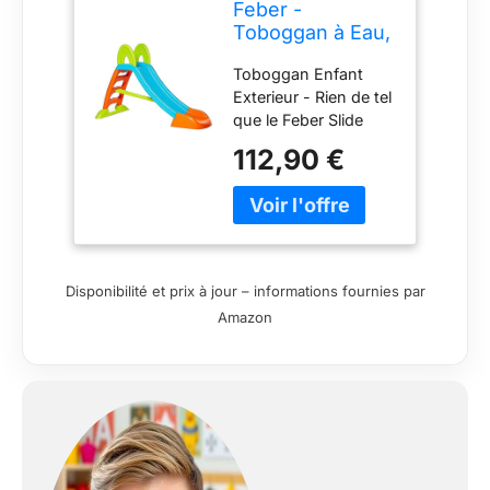
Feber -
Toboggan à Eau,
pour garçons et
Toboggan Enfant
Filles de 3 à 10
Exterieur - Rien de tel
Ans, Bleu
que le Feber Slide
(Famosa
Plus pour égayer les
800009001)
112,90 €
parties de jeu dans le
jardin Un peu chaud
? Il suffit de brancher
le tuyau d'arrosage
en haut de la glisse
pour se rafraîchir tout
Disponibilité et prix à jour – informations fournies par
en faisant des
Amazon
glissades
"aquatiques" !
Tobbogan Exterieur
Enfant - Base stable
et marches
antidérapantes