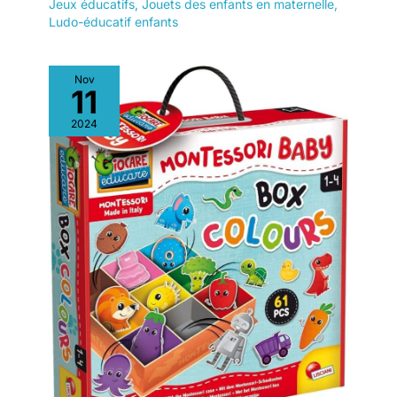
Jeux éducatifs
,
Jouets des enfants en maternelle
,
Ludo-éducatif enfants
Nov
11
2024