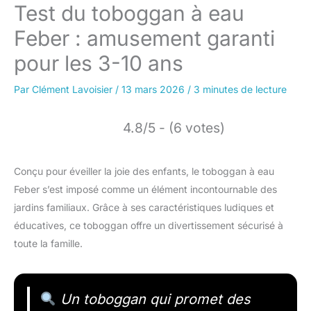
Test du toboggan à eau
Feber : amusement garanti
pour les 3-10 ans
Par
Clément Lavoisier
/
13 mars 2026
/
3 minutes de lecture
4.8/5 - (6 votes)
Conçu pour éveiller la joie des enfants, le toboggan à eau
Feber s’est imposé comme un élément incontournable des
jardins familiaux. Grâce à ses caractéristiques ludiques et
éducatives, ce toboggan offre un divertissement sécurisé à
toute la famille.
Un toboggan qui promet des