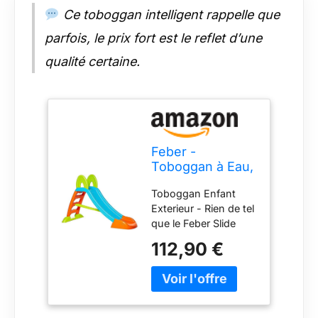
Ce toboggan intelligent rappelle que
parfois, le prix fort est le reflet d’une
qualité certaine.
Feber -
Toboggan à Eau,
pour garçons et
Toboggan Enfant
Filles de 3 à 10
Exterieur - Rien de tel
Ans, Bleu
que le Feber Slide
(Famosa
Plus pour égayer les
800009001)
112,90 €
parties de jeu dans le
jardin Un peu chaud
? Il suffit de brancher
le tuyau d'arrosage
en haut de la glisse