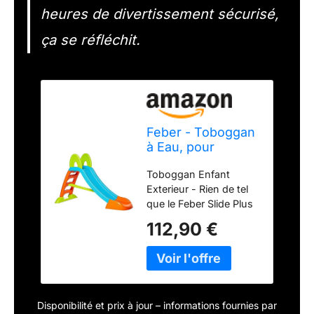
heures de divertissement sécurisé,
ça se réfléchit.
Feber - Toboggan
à Eau, pour
garçons et Filles
Toboggan Enfant
de 3 à 10 Ans,
Exterieur - Rien de tel
Bleu (Famosa
que le Feber Slide Plus
800009001)
pour égayer les parties
112,90 €
de jeu dans le jardin Un
peu chaud ? Il suffit de
brancher le tuyau
d'arrosage en haut de
la glisse pour se
Disponibilité et prix à jour – informations fournies par
rafraîchir tout en