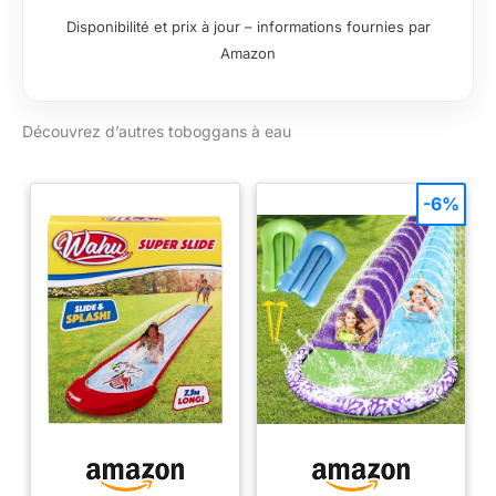
pour se rafraîchir tout
Disponibilité et prix à jour – informations fournies par
en faisant des
Amazon
glissades
"aquatiques" !
Tobbogan Exterieur
Découvrez d’autres toboggans à eau
Enfant - Base stable
et marches
antidérapantes
-6%