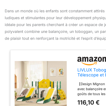
Dans un monde où les enfants sont constamment attirés par 
ludiques et stimulantes pour leur développement physiqu
idéale pour les parents cherchant à créer un espace de jeu 
polyvalent combine une balançoire, un toboggan, un pani
de plaisir tout en renforçant la motricité et l’esprit d’équi
LIVLUX Tobogg
Télescope et É
Extérieure. (Ve
【Design Mignon e
avec balançoire e
goûts de tous les 
pourra que tombe
116,10 €
de jeu, mais auss