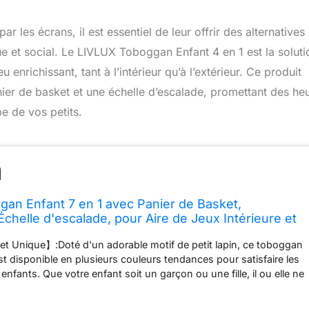
les écrans, il est essentiel de leur offrir des alternatives
e et social. Le LIVLUX Toboggan Enfant 4 en 1 est la soluti
enrichissant, tant à l’intérieur qu’à l’extérieur. Ce produit
er de basket et une échelle d’escalade, promettant des he
pe de vos petits.
an Enfant 7 en 1 avec Panier de Basket,
chelle d'escalade, pour Aire de Jeux Intérieure et
rt II)
t Unique】:Doté d'un adorable motif de petit lapin, ce toboggan
st disponible en plusieurs couleurs tendances pour satisfaire les
enfants. Que votre enfant soit un garçon ou une fille, il ou elle ne
r amoureux de ce jouet. Ce n'est pas seulement un équipement
i une décoration charmante pour la chambre d'enfant, ajoutant