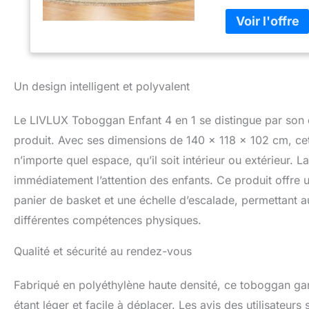
une touche de cou
sûr de faire plai
de grimper, panie
répond à toutes l
de vitesse, l'éche
stimule le talent 
Un design intelligent et polyvalent
Ce produit idéal p
l'énergie physiqu
Le LIVLUX Toboggan Enfant 4 en 1 se distingue par son de
joie. 【Utilisatio
encombrant, ce to
produit. Avec ses dimensions de 140 x 118 x 102 cm, ce
l'intérieur ou à l'
n’importe quel espace, qu’il soit intérieur ou extérieur. La
la cour, il devien
immédiatement l’attention des enfants. Ce produit offre
divertissement s
enfants avec bala
panier de basket et une échelle d’escalade, permettant au
matériau épais et
différentes compétences physiques.
pour éliminer les 
complète à votre e
Qualité et sécurité au rendez-vous
nettoyage quotidi
conserver le tobog
Assembler et à Ra
Fabriqué en polyéthylène haute densité, ce toboggan gara
comprendre, même
étant léger et facile à déplacer. Les avis des utilisateur