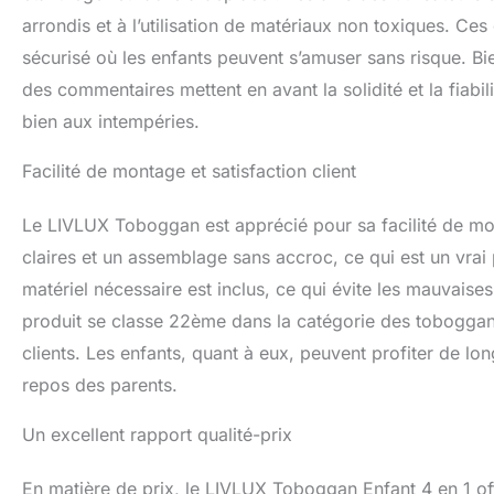
effort et sans out
arrondis et à l’utilisation de matériaux non toxiques. Ces
permet de démonte
pas utilisé, il pe
sécurisé où les enfants peuvent s’amuser sans risque. Bien
solution pratique 
des commentaires mettent en avant la solidité et la fiabil
bien aux intempéries.
Facilité de montage et satisfaction client
Le LIVLUX Toboggan est apprécié pour sa facilité de mo
claires et un assemblage sans accroc, ce qui est un vrai 
matériel nécessaire est inclus, ce qui évite les mauvaise
produit se classe 22ème dans la catégorie des toboggan
clients. Les enfants, quant à eux, peuvent profiter de l
repos des parents.
Un excellent rapport qualité-prix
En matière de prix, le LIVLUX Toboggan Enfant 4 en 1 offre