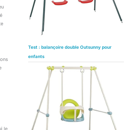
eu
té
te
Test : balançoire double Outsunny pour
enfants
ions
e
i le