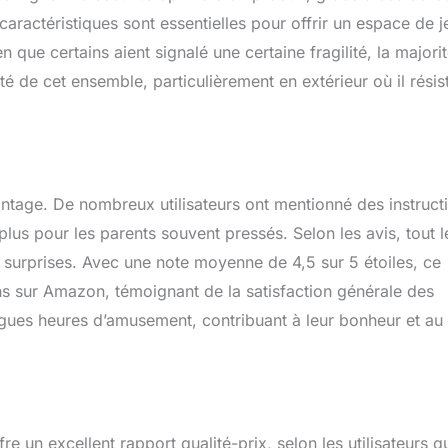
ils spécifiques, en un rien de temps. De plus, le design modulaire
 caractéristiques sont essentielles pour offrir un espace de j
r et de remonter facilement chaque élément. Lorsqu'il n'est
ut être démonté pour économiser de l'espace, offrant ainsi une
 que certains aient signalé une certaine fragilité, la majori
et flexible pour tous les besoins de jeu.
ité de cet ensemble, particulièrement en extérieur où il résis
ntage. De nombreux utilisateurs ont mentionné des instruct
plus pour les parents souvent pressés. Selon les avis, tout l
s surprises. Avec une note moyenne de 4,5 sur 5 étoiles, ce
s sur Amazon, témoignant de la satisfaction générale des
ongues heures d’amusement, contribuant à leur bonheur et au
 un excellent rapport qualité-prix, selon les utilisateurs qu