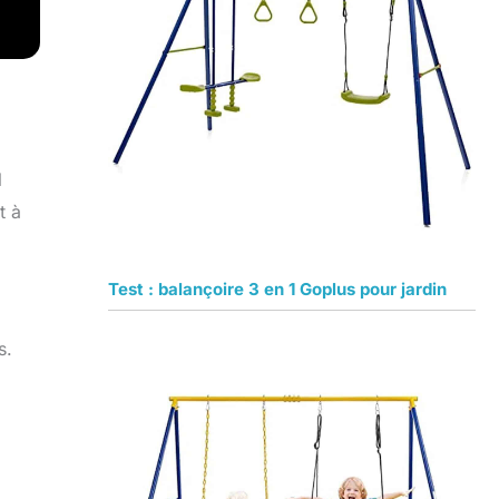
l
t à
Test : balançoire 3 en 1 Goplus pour jardin
s.