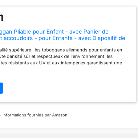
ggan Pliable pour Enfant - avec Panier de
t accoudoirs - pour Enfants - avec Dispositif de
coce en Anglais - pour l'intérieur et l'extérieur -
lité supérieure : les toboggans allemands pour enfants en
te densité sûr et respectueux de l'environnement, les
tes résistants aux UV et aux intempéries garantissent une
 vie du toboggan. Des constructions stables, des surfaces
 des balustrades sûres et des bords arrondis assurent un
ûr. Nombreuses possibilités de jeu : le toboggan pour enfants
 de possibilités de jeu pour stimuler l'imagination et la motricité
 fonctions supplémentaires telles que le mur d'escalade,
ncer ou les modules de jeu intégrés assurent un plaisir de jeu
sent également le développement physique de l'enfant. Montage
les : le toboggan pour enfants est livré avec des instructions
ur – informations fournies par Amazon
les qui permettent aux parents de monter le toboggan
ns problème. En outre, ils sont faciles à nettoyer et ne
n entretien minime, de sorte qu'ils restent en parfait état