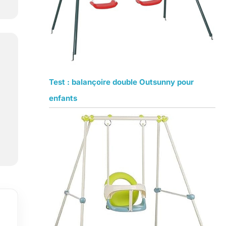
Test : balançoire double Outsunny pour
enfants