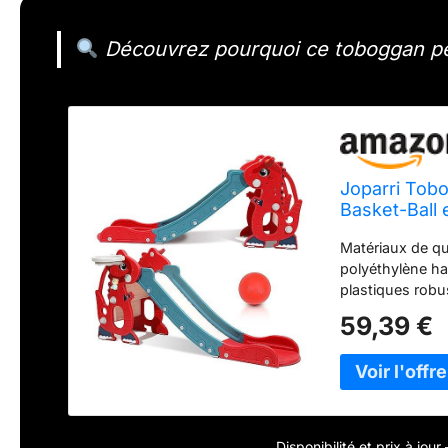
Découvrez pourquoi ce toboggan peut
Joparri Tobo
Basket-Ball 
Formation pré
Matériaux de qu
- Rouge
polyéthylène ha
plastiques robu
longue durée de
59,39 €
antidérapantes,
plaisir de jeu s
offre une variét
motricité des e
d'escalade, l'es
plaisir de jeu 
Disponibilité et prix à jou