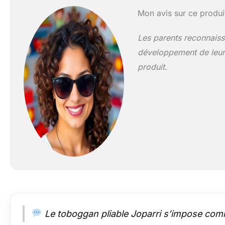
pendant longtem
Mon avis sur ce produi
enfants âgés de 
encombrant : le
encombrant qui p
Les parents reconnaiss
qu'à l'extérieur.
développement de leurs 
ne prennent donc
produit.
Design ergonomi
ergonomique pour
les rapports de 
confortablement.
pour assurer leu
Le toboggan pliable Joparri s’impose comm