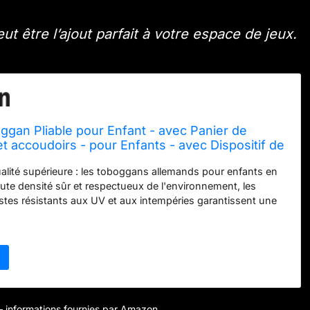
 être l’ajout parfait à votre espace de jeux.
ggan Pliable pour Enfant - avec Panier de
et accoudoirs - pour Enfants - avec Dispositif de
coce en Anglais - pour l'intérieur et l'extérieur
alité supérieure : les toboggans allemands pour enfants en
ute densité sûr et respectueux de l'environnement, les
stes résistants aux UV et aux intempéries garantissent une
 vie du toboggan. Des constructions stables, des surfaces
 des balustrades sûres et des bords arrondis assurent un
ûr. Nombreuses possibilités de jeu : le toboggan pour enfants
é de possibilités de jeu pour stimuler l'imagination et la
nfants. Des fonctions supplémentaires telles que le mur
calade, le lancer ou les modules de jeu intégrés assurent un
varié et favorisent également le développement physique de
r – informations fournies par Amazon