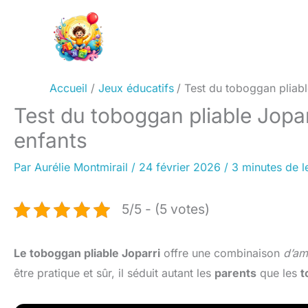
Aller
au
contenu
Accueil
Jeux éducatifs
Test du toboggan pliab
Test du toboggan pliable Jopa
enfants
Par
Aurélie Montmirail
/
24 février 2026
/
3 minutes de l
5/5 - (5 votes)
Le toboggan pliable Joparri
offre une combinaison
d’am
être pratique et sûr, il séduit autant les
parents
que les
t