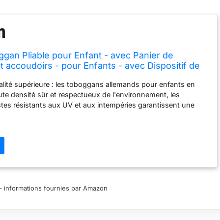
ggan Pliable pour Enfant - avec Panier de
t accoudoirs - pour Enfants - avec Dispositif de
coce en Anglais - pour l'intérieur et l'extérieur -
lité supérieure : les toboggans allemands pour enfants en
te densité sûr et respectueux de l'environnement, les
tes résistants aux UV et aux intempéries garantissent une
 vie du toboggan. Des constructions stables, des surfaces
 des balustrades sûres et des bords arrondis assurent un
ûr. Nombreuses possibilités de jeu : le toboggan pour enfants
 de possibilités de jeu pour stimuler l'imagination et la motricité
 fonctions supplémentaires telles que le mur d'escalade,
ncer ou les modules de jeu intégrés assurent un plaisir de jeu
sent également le développement physique de l'enfant. Montage
les : le toboggan pour enfants est livré avec des instructions
ur – informations fournies par Amazon
les qui permettent aux parents de monter le toboggan
ns problème. En outre, ils sont faciles à nettoyer et ne
n entretien minime, de sorte qu'ils restent en parfait état