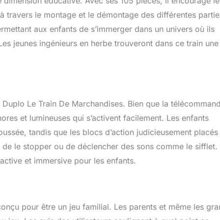
le dimension éducative. Avec ses 105 pièces, il encourage le
e à travers le montage et le démontage des différentes partie
permettant aux enfants de s’immerger dans un univers où ils
Les jeunes ingénieurs en herbe trouveront dans ce train une
5 Duplo Le Train De Marchandises. Bien que la télécomman
onores et lumineuses qui s’activent facilement. Les enfants
oussée, tandis que les blocs d’action judicieusement placés
on, de le stopper ou de déclencher des sons comme le sifflet.
ractive et immersive pour les enfants.
 conçu pour être un jeu familial. Les parents et même les gr