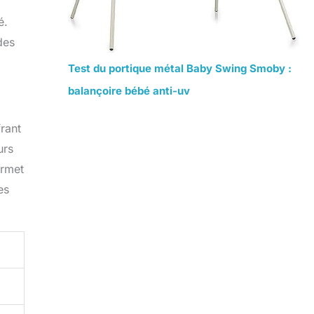
é.
des
Test du portique métal Baby Swing Smoby :
balançoire bébé anti-uv
frant
urs
ermet
es