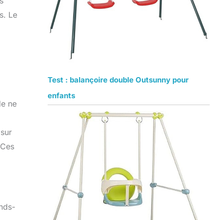
s
s. Le
Test : balançoire double Outsunny pour
enfants
de ne
 sur
 Ces
ands-