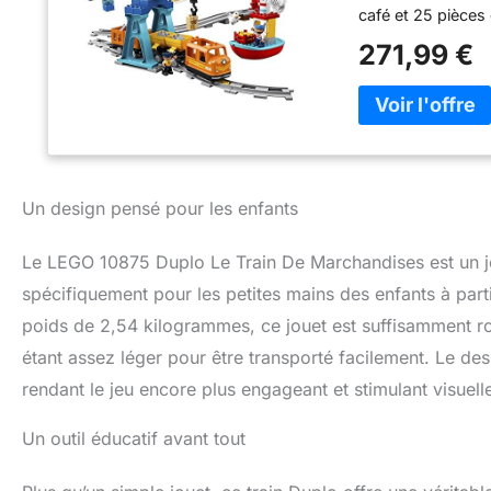
café et 25 pièces
couleur, une peti
271,99 €
chargement et com
des arrêts Cet e
un capitaine et 
mouette Les acc
café, une barre de
bananes, un colis
enfants de 2 à 5 
Un design pensé pour les enfants
ou l'arrière, et a
placer les 5 briqu
Le LEGO 10875 Duplo Le Train De Marchandises est un jouet
klaxon, allume les
enfants poussent 
spécifiquement pour les petites mains des enfants à par
chargent et décha
poids de 2,54 kilogrammes, ce jouet est suffisamment ro
étant assez léger pour être transporté facilement. Le desi
rendant le jeu encore plus engageant et stimulant visuell
Un outil éducatif avant tout