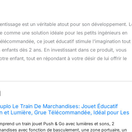
prentissage est un véritable atout pour son développement. L
comme une solution idéale pour les petits ingénieurs en
 télécommandée, ce jouet éducatif stimule l’imagination tout
enfants dès 2 ans. En investissant dans ce produit, vous
re enfant, tout en répondant à votre désir de lui offrir le
plo Le Train De Marchandises: Jouet Éducatif
on et Lumière, Grue Télécommandée, Idéal pour Les
eurs, Cadeau pour Enfants de 2 Ans et Plus
omprend un train jouet Push & Go avec lumières et sons, 2
andises avec fonction de basculement, une zone portuaire, un