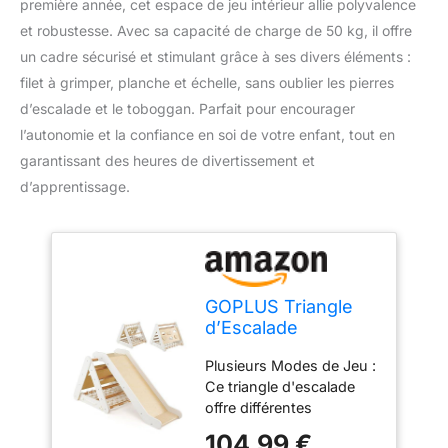
première année, cet espace de jeu intérieur allie polyvalence
et robustesse. Avec sa capacité de charge de 50 kg, il offre
un cadre sécurisé et stimulant grâce à ses divers éléments :
filet à grimper, planche et échelle, sans oublier les pierres
d’escalade et le toboggan. Parfait pour encourager
l’autonomie et la confiance en soi de votre enfant, tout en
garantissant des heures de divertissement et
d’apprentissage.
GOPLUS Triangle
d’Escalade
Montessori Enfants
Plusieurs Modes de Jeu :
avec Filet à
Ce triangle d'escalade
Grimper, Planche et
offre différentes
Échelle,Pierres
combinaisons et de
avec Toboggan,
104,99 €