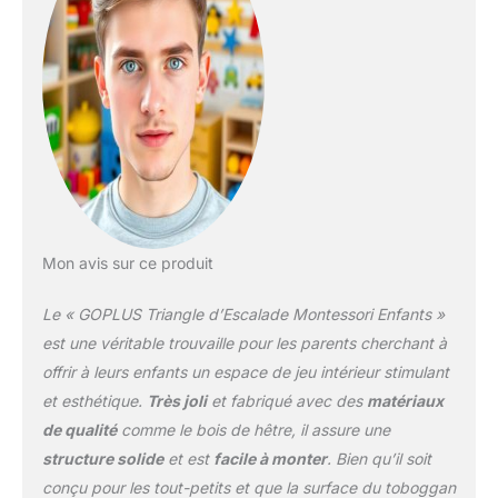
glisser. Matériaux de
Qualités et Sûrs : Ce
triangle d'escalade pour
enfants est fabriqué avec
des cordes en coton, de
bois de hêtre massif et
de bois de bouleau. Ces
matériaux naturels
rendent le triangle
d'escalade très solide. La
surface est recouverte
Mon avis sur ce produit
des peintures
écologiques, inodores et
Le « GOPLUS Triangle d’Escalade Montessori Enfants »
sans danger pour les
enfants. Conception
est une véritable trouvaille pour les parents cherchant à
Sécurisée : Le cadre
offrir à leurs enfants un espace de jeu intérieur stimulant
triangulaire solide
et esthétique.
Très joli
et fabriqué avec des
matériaux
empêche efficacement
de qualité
comme le bois de hêtre, il assure une
l’échelle triangle
d’escalade de basculer
structure solide
et est
facile à monter
. Bien qu’il soit
pendant que l'enfant
conçu pour les tout-petits et que la surface du toboggan