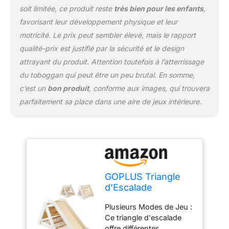
joue, assurant ainsi une
soit limitée, ce produit reste
très bien pour les enfants
,
sécurité maximale pour
favorisant leur développement physique et leur
l'enfant. En outre, les vis
cachées et la surface
motricité. Le prix peut sembler élevé, mais le rapport
sans bavures évitent de
qualité-prix est justifié par la sécurité et le design
blesser les mains tendres
attrayant du produit. Attention toutefois à l’atterrissage
des enfants. Endroit
du toboggan qui peut être un peu brutal. En somme,
Idéal pour l’Exercice :
Cette échelle triangulaire
c’est un
bon produit
, conforme aux images, qui trouvera
d'escalade est non
parfaitement sa place dans une aire de jeux intérieure.
seulement un terrain de
jeu personnel pour les
enfants, mais aussi
l'endroit idéal pour que
votre enfant fasse de
l'exercice. Il aide les
enfants à améliorer leur
GOPLUS Triangle
muscle, à exercer leur
d’Escalade
coordination main-œil, à
Montessori Enfants
renforcer leur condition
Plusieurs Modes de Jeu :
avec Filet à
physique. Occasions
Ce triangle d'escalade
Grimper, Planche et
Multi-Application : Ce
offre différentes