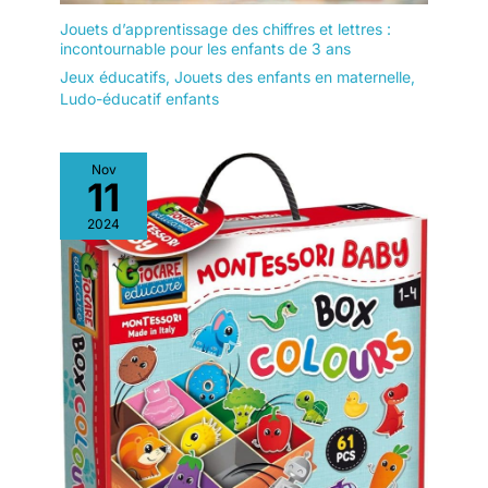
Jouets d’apprentissage des chiffres et lettres :
incontournable pour les enfants de 3 ans
Jeux éducatifs
,
Jouets des enfants en maternelle
,
Ludo-éducatif enfants
Nov
11
2024