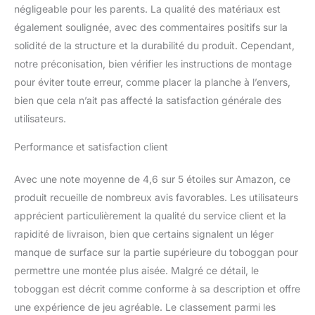
enfants, mais aussi
négligeable pour les parents. La qualité des matériaux est
l'endroit idéal pour que
également soulignée, avec des commentaires positifs sur la
votre enfant fasse de
solidité de la structure et la durabilité du produit. Cependant,
l'exercice. Il aide les
notre préconisation, bien vérifier les instructions de montage
enfants à améliorer leur
muscle, à exercer leur
pour éviter toute erreur, comme placer la planche à l’envers,
coordination main-œil, à
bien que cela n’ait pas affecté la satisfaction générale des
renforcer leur condition
utilisateurs.
physique. Occasions
Multi-Application : Ce
Performance et satisfaction client
grimpeur triangulaire
pour enfants a un faible
Avec une note moyenne de 4,6 sur 5 étoiles sur Amazon, ce
encombrement et peut
produit recueille de nombreux avis favorables. Les utilisateurs
être utilisé dans
n'importe quel espace
apprécient particulièrement la qualité du service client et la
intérieur. Vous pouvez
rapidité de livraison, bien que certains signalent un léger
non seulement le placer
manque de surface sur la partie supérieure du toboggan pour
dans la chambre ou le
permettre une montée plus aisée. Malgré ce détail, le
salon,laissant votre
enfant profiter de
toboggan est décrit comme conforme à sa description et offre
l’escalade et de la glisse.
une expérience de jeu agréable. Le classement parmi les