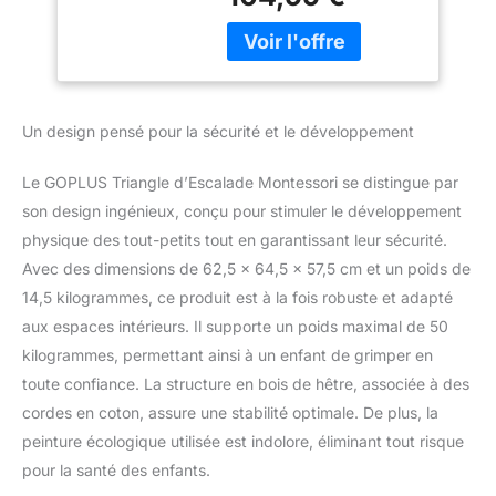
multiples façons de
Charge 50KG,Aire
jouer. Le filet d'escalade,
de Jeux Intérieur
l'échelle d'escalade et la
pour Bébé 1 an+
planche d'escalade
(Naturel, Blanc)
offrent différentes
expériences d'escalade
Un design pensé pour la sécurité et le développement
aux enfants. Le
toboggan lisse permet
Le GOPLUS Triangle d’Escalade Montessori se distingue par
également aux enfants
de prendre plaisir à
son design ingénieux, conçu pour stimuler le développement
glisser. Matériaux de
physique des tout-petits tout en garantissant leur sécurité.
Qualités et Sûrs : Ce
Avec des dimensions de 62,5 x 64,5 x 57,5 cm et un poids de
triangle d'escalade pour
14,5 kilogrammes, ce produit est à la fois robuste et adapté
enfants est fabriqué avec
aux espaces intérieurs. Il supporte un poids maximal de 50
des cordes en coton, de
bois de hêtre massif et
kilogrammes, permettant ainsi à un enfant de grimper en
de bois de bouleau. Ces
toute confiance. La structure en bois de hêtre, associée à des
matériaux naturels
cordes en coton, assure une stabilité optimale. De plus, la
rendent le triangle
peinture écologique utilisée est indolore, éliminant tout risque
d'escalade très solide. La
surface est recouverte
pour la santé des enfants.
des peintures