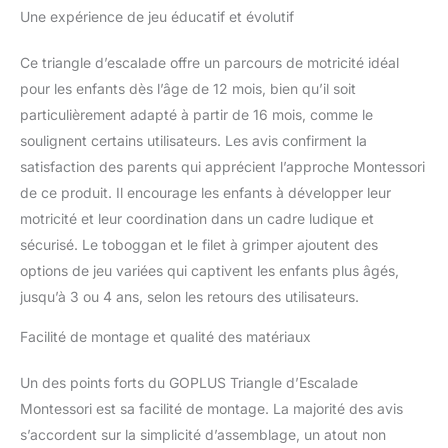
écologiques, inodores et
Une expérience de jeu éducatif et évolutif
sans danger pour les
enfants. Conception
Ce triangle d’escalade offre un parcours de motricité idéal
Sécurisée : Le cadre
pour les enfants dès l’âge de 12 mois, bien qu’il soit
triangulaire solide
particulièrement adapté à partir de 16 mois, comme le
empêche efficacement
soulignent certains utilisateurs. Les avis confirment la
l’échelle triangle
d’escalade de basculer
satisfaction des parents qui apprécient l’approche Montessori
pendant que l'enfant
de ce produit. Il encourage les enfants à développer leur
joue, assurant ainsi une
motricité et leur coordination dans un cadre ludique et
sécurité maximale pour
sécurisé. Le toboggan et le filet à grimper ajoutent des
l'enfant. En outre, les vis
cachées et la surface
options de jeu variées qui captivent les enfants plus âgés,
sans bavures évitent de
jusqu’à 3 ou 4 ans, selon les retours des utilisateurs.
blesser les mains tendres
des enfants. Endroit
Facilité de montage et qualité des matériaux
Idéal pour l’Exercice :
Cette échelle triangulaire
Un des points forts du GOPLUS Triangle d’Escalade
d'escalade est non
Montessori est sa facilité de montage. La majorité des avis
seulement un terrain de
s’accordent sur la simplicité d’assemblage, un atout non
jeu personnel pour les