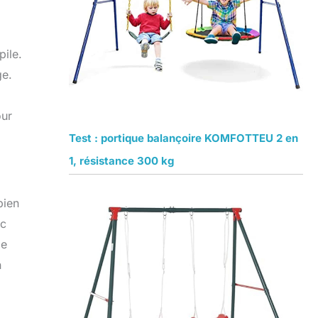
pile.
ge.
à
our
Test : portique balançoire KOMFOTTEU 2 en
1, résistance 300 kg
bien
ec
de
n