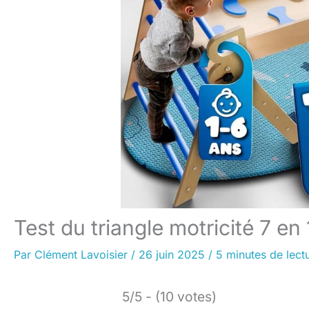
Test du triangle motricité 7 en
Par
Clément Lavoisier
/
26 juin 2025
/
5 minutes de lect
5/5 - (10 votes)