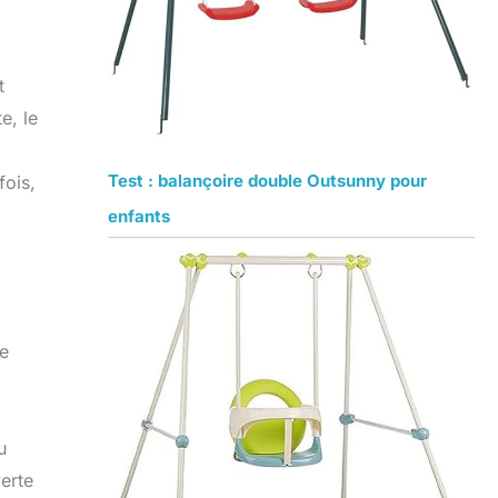
t
e, le
Test : balançoire double Outsunny pour
fois,
enfants
de
u
erte