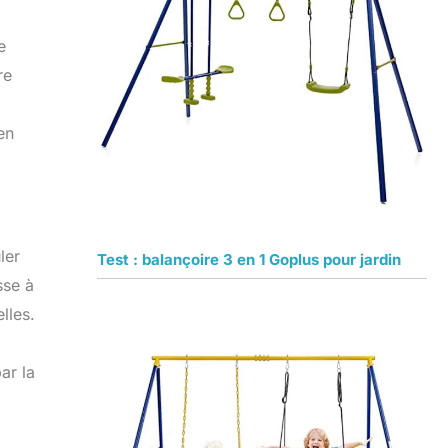
e
re
en
ler
Test : balançoire 3 en 1 Goplus pour jardin
sse à
lles.
ar la