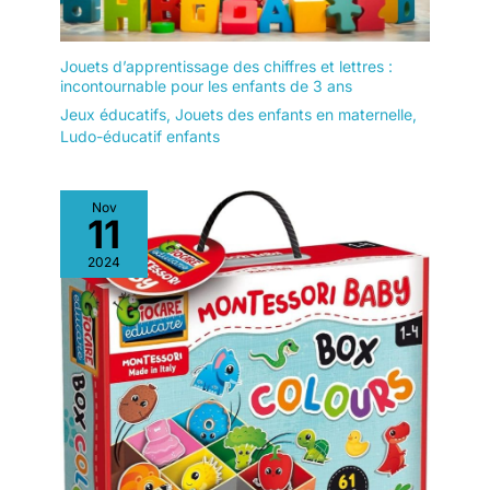
Jouets d’apprentissage des chiffres et lettres :
incontournable pour les enfants de 3 ans
Jeux éducatifs
,
Jouets des enfants en maternelle
,
Ludo-éducatif enfants
Nov
11
2024