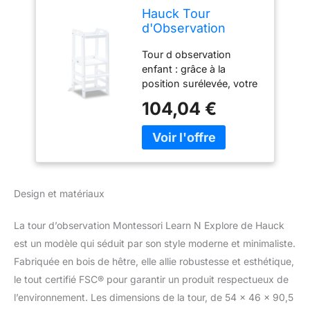
Hauck Tour
d'Observation
Montessori Learn N
Tour d observation
Explore, Tour
enfant : grâce à la
d'apprentissage en
position surélevée, votre
Bois de Hêtre
enfant peut participer
Certifié FSC,
104,04 €
aux activités à hauteur
Réglable en
d’adulte dans la cuisine,
Hauteur, Stable et
à table ou dans la salle
Sécurisée, dès 1 an,
de bain Favorise le
Blanc
développement de
l’enfant : la tour
Design et matériaux
montessori encourage
l’autonomie ; stimule le
La tour d’observation Montessori Learn N Explore de Hauck
langage, le
développement social et
est un modèle qui séduit par son style moderne et minimaliste.
la confiance en soi de
Fabriquée en bois de hêtre, elle allie robustesse et esthétique,
votre enfant Durable :
le tout certifié FSC® pour garantir un produit respectueux de
tour d'apprentissage
l’environnement. Les dimensions de la tour, de 54 x 46 x 90,5
enfant certifiée FSC en