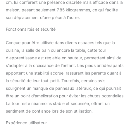
cm, lui confèrent une présence discrète mais efficace dans la
bois de hêtre issu de
forêts gérées de manière
maison, pesant seulement 7,85 kilogrammes, ce qui facilite
responsable ; finition
son déplacement d’une pièce à l’autre.
robuste et naturelle
Utilisable dès 12 mois :
Fonctionnalités et sécurité
learning tower solide et
robuste avec plateforme
Conçue pour être utilisée dans divers espaces tels que la
réglable sur trois
cuisine, la salle de bain ou encore la table, cette tour
hauteurs pour un usage
évolutif ; Tour d'éveil
d’apprentissage est réglable en hauteur, permettant ainsi de
bébé pouvant supporter
s’adapter à la croissance de l’enfant. Les pieds antidérapants
jusqu’à 40 kg Facile à
apportent une stabilité accrue, rassurant les parents quant à
monter : grâce aux vis et
la sécurité de leur tout-petit. Toutefois, certains avis
aux outils inclus, la
soulignent un manque de panneaux latéraux, ce qui pourrait
chaise montessori enfant
se monte en un clin d’œil
être un point d’amélioration pour éviter les chutes potentielles.
; Planche réglable à l'aide
La tour reste néanmoins stable et sécurisée, offrant un
de deux vis pour une
sentiment de confiance lors de son utilisation.
position stable et sûre
Expérience utilisateur