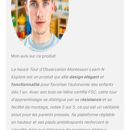
tour d'apprentissage
enfant certifiée FSC en
bois de hêtre issu de
forêts gérées de manière
responsable ; finition
robuste et naturelle
Utilisable dès 12 mois :
learning tower solide et
robuste avec plateforme
Mon avis sur ce produit
réglable sur trois
hauteurs pour un usage
Le hauck Tour d’Observation Montessori Learn N
évolutif ; Tour d'éveil
bébé pouvant supporter
Explore est un produit qui allie
design élégant
et
jusqu’à 40 kg Facile à
fonctionnalité
pour favoriser l’autonomie des enfants
monter : grâce aux vis et
dès 1 an. Avec son bois de hêtre certifié FSC, cette tour
aux outils inclus, la
d’apprentissage se distingue par sa
résistance
et sa
chaise montessori enfant
se monte en un clin d’œil
facilité de montage, notée 5 sur 5, ce qui est un véritable
; Planche réglable à l'aide
atout pour les parents pressés. Sa plateforme réglable
de deux vis pour une
en hauteur et ses pieds antidérapants renforcent la
position stable et sûre
sécurité, bien que l’absence de panneaux latéraux