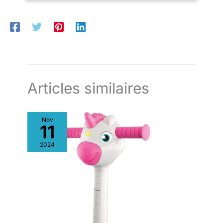
de jeu souple offrent une sécurité optimale. Leur système de
fixation par scratch assure une cohésion solide des pièces
pour un espace de jeu sûr et stable. FACILE À NETTOYER : Les
housses des jeux souples pour enfants se nettoient aisément
avec une lingette humide. Pour préserver les coutures des
jouets, il est conseillé que les enfants retirent leurs chaussures
avant de jouer. SPÉCIFICATIONS : Carré : 55L x 40l x 38H cm
(Bleu), 40L x 27,5l x 27,5H cm (Violet), 45L x 30l x 15H cm
(Bleu Foncé). Semi-cylindrique : 40L x 30l x 27,5H cm. Forme
ovale : 55L x 40l x 3H cm. Trapézoïdal : 55L x 40l x 25H cm.
Charge max. recommandée : 60 kg.
Articles similaires
Nov
11
2024