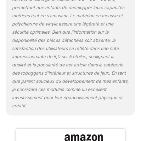
nocives, le rendant ainsi
permettant aux enfants de développer leurs capacités
sûr pour les enfants.
motrices tout en s’amusant. Le matériau en mousse et
FABRICATION :
polychlorure de vinyle assure une légèreté et une
Fièrement fabriqué en
Lettonie, un pays de
sécurité optimales. Bien que l’information sur la
l'Union européenne,
disponibilité des pièces détachées soit absente, la
notre équipement de jeu
satisfaction des utilisateurs se reflète dans une note
souple est fabriqué avec
impressionnante de 5,0 sur 5 étoiles, soulignant la
précision - composé de
mousse PE et recouvert
qualité et la popularité de cet article dans la catégorie
de cuir végétalien (PVC).
des toboggans d’intérieur et structures de jeux. En tant
que parent soucieux du développement de mes enfants,
je considère ces modules comme un excellent
investissement pour leur épanouissement physique et
créatif.