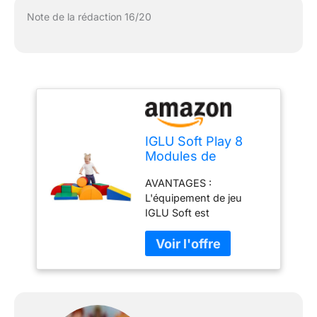
Note de la rédaction 16/20
IGLU Soft Play 8
Modules de
Motricité Modules
AVANTAGES :
en Mousse Blocs
L'équipement de jeu
de Construction
IGLU Soft est
Jouets éducatifs
spécialement conçu pour
développer les
compétences motrices
des enfants, améliorer
leur équilibre et favoriser
la conscience spatiale, le
tout en offrant une