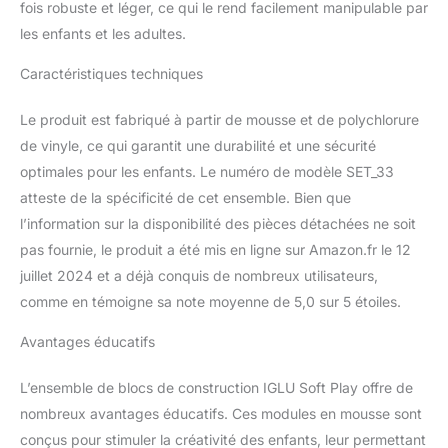
fois robuste et léger, ce qui le rend facilement manipulable par
soigneusement vérifiée
les enfants et les adultes.
afin d'assurer un savoir-
faire plus élevé. Nous
Caractéristiques techniques
utilisons les meilleurs
matériaux, garantissant
Le produit est fabriqué à partir de mousse et de polychlorure
ainsi durabilité et
longévité. CERTIFIÉ :
de vinyle, ce qui garantit une durabilité et une sécurité
Notre produit est certifié
optimales pour les enfants. Le numéro de modèle SET_33
conforme aux normes de
atteste de la spécificité de cet ensemble. Bien que
sécurité américaines et
l’information sur la disponibilité des pièces détachées ne soit
européennes,
garantissant qu'il est
pas fournie, le produit a été mis en ligne sur Amazon.fr le 12
exempt de substances
juillet 2024 et a déjà conquis de nombreux utilisateurs,
nocives, le rendant ainsi
comme en témoigne sa note moyenne de 5,0 sur 5 étoiles.
sûr pour les enfants.
FABRICATION :
Avantages éducatifs
Fièrement fabriqué en
Lettonie, un pays de
L’ensemble de blocs de construction IGLU Soft Play offre de
l'Union européenne,
nombreux avantages éducatifs. Ces modules en mousse sont
notre équipement de jeu
souple est fabriqué avec
conçus pour stimuler la créativité des enfants, leur permettant