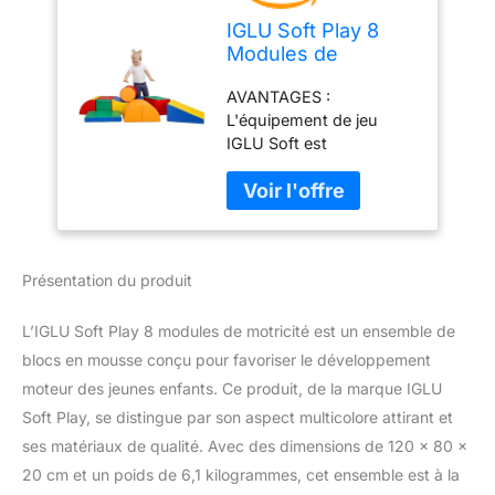
IGLU Soft Play 8
Modules de
Motricité Modules
AVANTAGES :
en Mousse Blocs
L'équipement de jeu
de Construction
IGLU Soft est
Jouets éducatifs
spécialement conçu pour
développer les
compétences motrices
des enfants, améliorer
leur équilibre et favoriser
Présentation du produit
la conscience spatiale, le
tout en offrant une
expérience de jeu
L’IGLU Soft Play 8 modules de motricité est un ensemble de
amusante et captivante.
blocs en mousse conçu pour favoriser le développement
QUALITÉ : nos produits
moteur des jeunes enfants. Ce produit, de la marque IGLU
respectent les normes de
Soft Play, se distingue par son aspect multicolore attirant et
qualité les plus élevées.
Chaque étape, de la
ses matériaux de qualité. Avec des dimensions de 120 x 80 x
production de la mousse
20 cm et un poids de 6,1 kilogrammes, cet ensemble est à la
à la couture, est