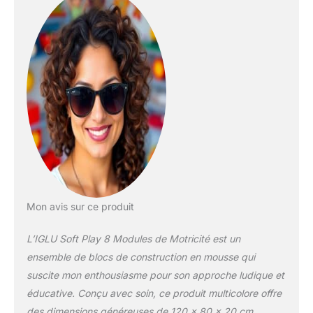
expérience de jeu
amusante et captivante.
QUALITÉ : nos produits
respectent les normes de
qualité les plus élevées.
Chaque étape, de la
production de la mousse
à la couture, est
soigneusement vérifiée
afin d'assurer un savoir-
faire plus élevé. Nous
utilisons les meilleurs
matériaux, garantissant
ainsi durabilité et
Mon avis sur ce produit
longévité. CERTIFIÉ :
Notre produit est certifié
L’IGLU Soft Play 8 Modules de Motricité est un
conforme aux normes de
ensemble de blocs de construction en mousse qui
sécurité américaines et
suscite mon enthousiasme pour son approche ludique et
européennes,
éducative. Conçu avec soin, ce produit multicolore offre
garantissant qu'il est
exempt de substances
des dimensions généreuses de 120 x 80 x 20 cm,